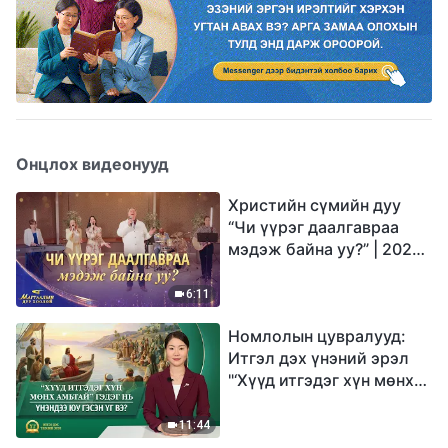
Онцлох видеонууд
Христийн сүмийн дуу
“Чи үүрэг даалгавраа
мэдэж байна уу?” | 2026
Магтаалын дуу хоолой
6:11
Номлолын цувралууд:
Итгэл дэх үнэний эрэл
"‘Хүүд итгэдэг хүн мөнх
амьтай’ гэдэг нь үнэндээ
юу гэсэн үг вэ?"
11:44