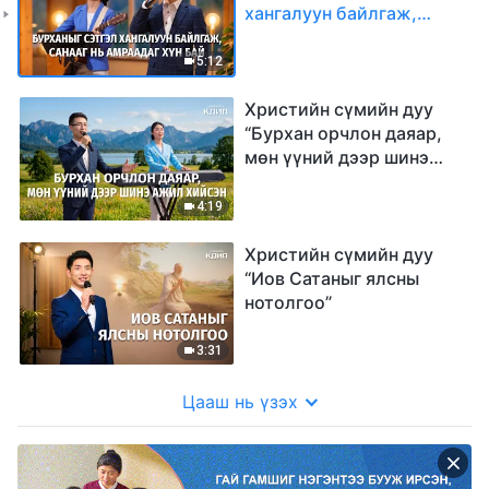
хангалуун байлгаж,
санааг нь амраадаг хүн
бай”
5:12
Христийн сүмийн дуу
“Бурхан орчлон даяар,
мөн үүний дээр шинэ
ажил хийсэн”
4:19
Христийн сүмийн дуу
“Иов Сатаныг ялсны
нотолгоо”
3:31
Цааш нь үзэх