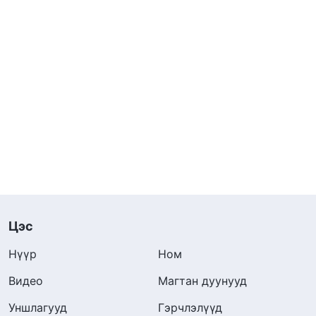
Цэс
Нүүр
Ном
Видео
Магтан дуунууд
Уншлагууд
Гэрчлэлүүд