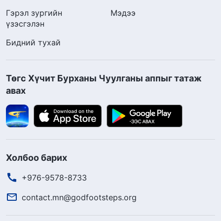
Гэрэл зургийн
Мэдээ
үзэсгэлэн
Бидний тухай
Төгс Хүчит Бурханы Чуулганы аппыг татаж
авах
Холбоо барих
+976-9578-8733
contact.mn@godfootsteps.org