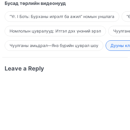
Бусад төрлийн видеонууд
“Үг. I Боть: Бурханы илрэлт ба ажил” номын уншлага
“
Номлолын цувралууд: Итгэл дэх үнэний эрэл
Чуулган
Чуулганы амьдрал—Янз бүрийн цуврал шоу
Дууны кл
Leave a Reply