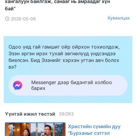
хангалуун байлгаж, санааг нь амраадаг хүн
бай”
Хуваалцах
2026-05-06
Одоо үед гай гамшиг ойр ойрхон тохиолдож,
Эзэн эргэн ирэх тухай зөгнөлүүд үндсэндээ
биелсэн. Бид Эзэнийг хэрхэн угтан авч болох
вэ?
Messenger дээр бидэнтэй холбоо
барих
Үүнтэй ижил төстэй
39
/
263
Христийн сүмийн дуу
“Бурханыг сэтгэл