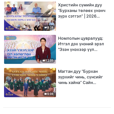
Христийн сүмийн дуу
“Бурханы төлөөх үнэнч
зүрх сэтгэл” | 2026
Магтаалын дуу хоолой
6:28
Номлолын цувралууд:
Итгэл дэх үнэний эрэл
"Эзэн үнэхээр үүл
хөлөглөн эргэн ирэх үү?"
12:31
Магтан дуу “Бурхан
зүрхийг чинь, сүнсийг
чинь хайна” Сайн
мэдээний найрал дуу |
2026 Магтаалын дуу
6:06
хоолой