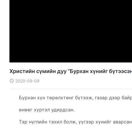
Христийн сүмийн дуу “Бурхан хүнийг бүтээсэн
2020-09-09
Бурхан хүн төрөлхтөнг бүтээж, газар дээр бай
өнөөг хүртэл удирдсан.
Тэр нүглийн тахил болж, үүгээр хүнийг аварсан