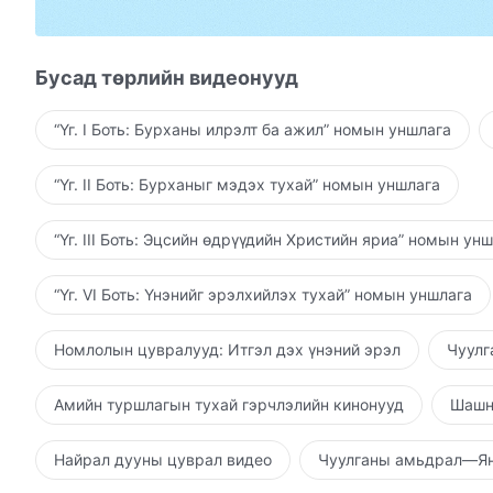
зүрх сэтгэлээ, Бурханаас эмээх зүрх сэтгэлээ 
Бурханы бүтээлд анхнаас нь байх ёстой чиг үүр
Бусад төрлийн видеонууд
Хүн Бурханы дайсан болж,
“Үг. I Боть: Бурханы илрэлт ба ажил” номын уншлага
Хүн Сатаны эзэмшилд амьдарч,
“Үг. II Боть: Бурханыг мэдэх тухай” номын уншлага
тушаалыг нь дагасан;
Бурхан хүний дуулгавартай байдал,
“Үг. III Боть: Эцсийн өдрүүдийн Христийн яриа” номын ун
айдсыг алдаж, Түүний ажил тэдний дунд хийгд
“Үг. VI Боть: Үнэнийг эрэлхийлэх тухай” номын уншлага
Хүн Бурханаар бүтээгдсэн бөгөөд Бурханд шүт
Номлолын цувралууд: Итгэл дэх үнэний эрэл
Чуулг
Гэвч хүн Бурханаас нүүрээ буруулж, Сатанд шү
Амийн туршлагын тухай гэрчлэлийн кинонууд
Шашн
Сатан хүний зүрх сэтгэл дэх шүтээн болсон,
Найрал дууны цуврал видео
харин Бурхан Өөрийн байр сууриа алдсан,
Чуулганы амьдрал—Ян