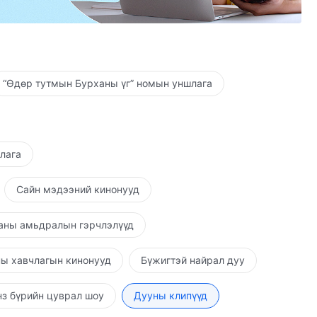
алдсан,
гээ алдсан.
“Өдөр тутмын Бурханы үг” номын уншлага
шлага
эж чадахгүй.
Сайн мэдээний кинонууд
эн мөргөх ёстой.
аны амьдралын гэрчлэлүүд
тэн мөргөсөн.
ы хавчлагын кинонууд
Бүжигтэй найрал дуу
з бүрийн цуврал шоу
Дууны клипүүд