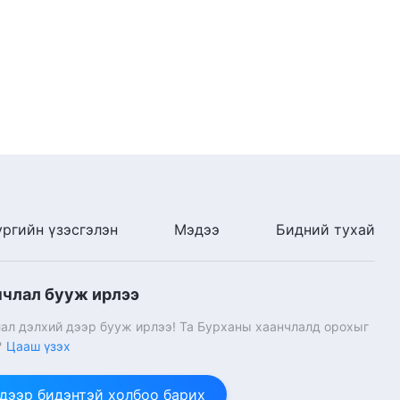
ургийн үзэсгэлэн
Мэдээ
Бидний тухай
нчлал бууж ирлээ
ал дэлхий дээр бууж ирлээ! Та Бурханы хаанчлалд орохыг
?
Цааш үзэх
 дээр бидэнтэй холбоо барих