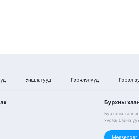
нх нь хаанчлал.
мөргөдөг хүмүүс,
үмүүс,
ууд
Уншлагууд
Гэрчлэлүүд
Гэрэл з
вах
Бурхны хаа
Бурханы хаанчл
хүсэж байна уу
Messenger