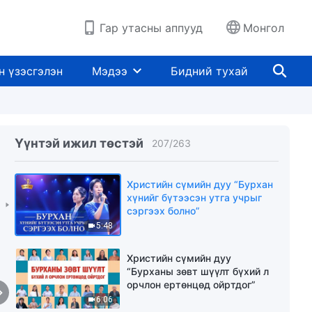
3:32
Гар утасны аппууд
Монгол
Христийн сүмийн дуу “Цаг
хугацаа”
н үзэсгэлэн
Мэдээ
Бидний тухай
4:21
Magtan duu “Бурханы махбод,
Сүнс хоёр мөн чанартаа
адилхан”
Үүнтэй ижил төстэй
207
/
263
4:10
Христийн сүмийн дуу “Бурхан
хүнийг бүтээсэн утга учрыг
сэргээх болно”
5:48
Христийн сүмийн дуу
“Бурханы зөвт шүүлт бүхий л
орчлон ертөнцөд ойртдог”
6:06