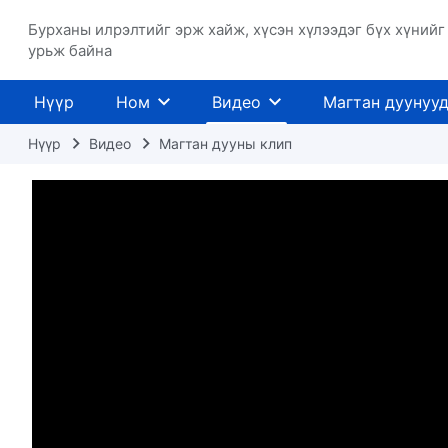
Бурханы илрэлтийг эрж хайж, хүсэн хүлээдэг бүх хүнийг
урьж байна
Нүүр
Ном
Видео
Магтан дуунуу
Нүүр
Видео
Магтан дууны клип