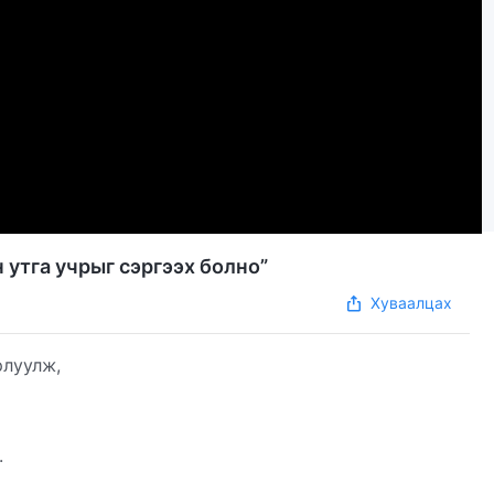
 утга учрыг сэргээх болно”
Хуваалцах
рлуулж,
.