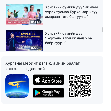
Христийн сүмийн дуу “Чи ачаа
үүрэх тусмаа Бурханаар илүү
амархан төгс болгуулна”
4:18
Христийн сүмийн дуу
“Бурханы ялгамж чанар ба
байр суурь”
5:21
Христийн сүмийн дуу “Зөвхөн
Хурганы мөрийг дагаж, амийн баялаг
Бурханд амийн зам бий”
хангалтыг эдлээрэй
5:40
“Бурханы үгийг дагавал чи
төөрөхгүй” Христийн сүмийн
дуу
5:17