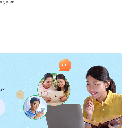
агуулж,
нэхүү ажлыг
э?
э.