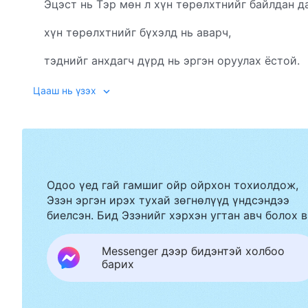
Эцэст нь Тэр мөн л хүн төрөлхтнийг байлдан д
хүн төрөлхтнийг бүхэлд нь аварч,
тэднийг анхдагч дүрд нь эргэн оруулах ёстой.
Хүнийг анхдагч төрх, анхны дүрд нь аваачих э
Цааш нь үзэх
Тэр эхнээсээ эцсээ хүртэл хийсэн.
Тэр хаанчлалаа байгуулж,
газарт Өөрийн эрх мэдэл болон
Одоо үед гай гамшиг ойр ойрхон тохиолдож,
Эзэн эргэн ирэх тухай зөгнөлүүд үндсэндээ
газарт Өөрийн эрх мэдэл болон
биелсэн. Бид Эзэнийг хэрхэн угтан авч болох в
хүний байдлыг сэргээнэ.
Messenger дээр бидэнтэй холбоо
Тэр бүх бүтээлийнхээ дунд эрх мэдлээ сэргээн
барих
Хүн Сатанаар ялзруулагдаж,