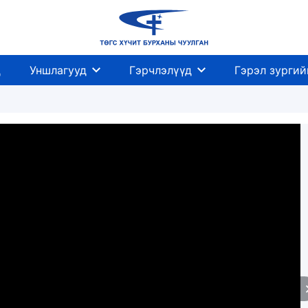
д
Уншлагууд
Гэрчлэлүүд
Гэрэл зургий