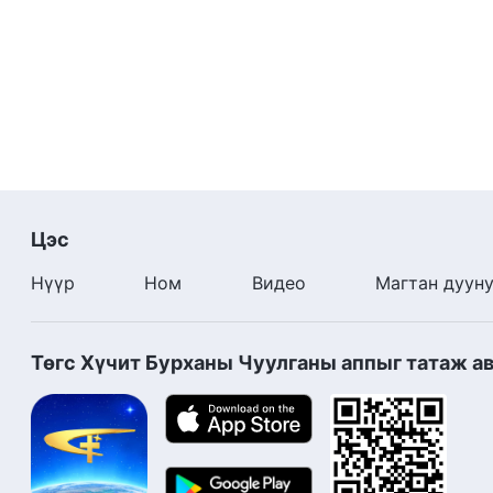
Түүний байгуулахыг хүсдэг хаанчлал бол Өөрий
Түүний хүсдэг хүн төрөлхтөн бол Түүнд шүтэн 
Түүнийг, Түүний алдрыг бүрэн дүүрэн дагадаг х
дагадаг хүмүүс.
“Хургыг дагаж шинэ дуу дуулъя” номоос
Цэс
Нүүр
Ном
Видео
Магтан дуун
Төгс Хүчит Бурханы Чуулганы аппыг татаж а