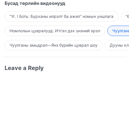
Бусад төрлийн видеонууд
“Үг. I Боть: Бурханы илрэлт ба ажил” номын уншлага
“
Номлолын цувралууд: Итгэл дэх үнэний эрэл
Чуулган
Чуулганы амьдрал—Янз бүрийн цуврал шоу
Дууны кл
Leave a Reply