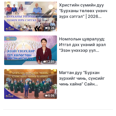
Христийн сүмийн дуу
“Бурханы төлөөх үнэнч
зүрх сэтгэл” | 2026
Магтаалын дуу хоолой
6:28
Номлолын цувралууд:
Итгэл дэх үнэний эрэл
"Эзэн үнэхээр үүл
хөлөглөн эргэн ирэх үү?"
12:31
Магтан дуу “Бурхан
зүрхийг чинь, сүнсийг
чинь хайна” Сайн
мэдээний найрал дуу |
2026 Магтаалын дуу
6:06
хоолой