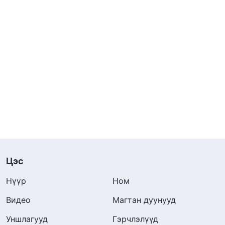
Цэс
Нүүр
Ном
Видео
Магтан дуунууд
Уншлагууд
Гэрчлэлүүд