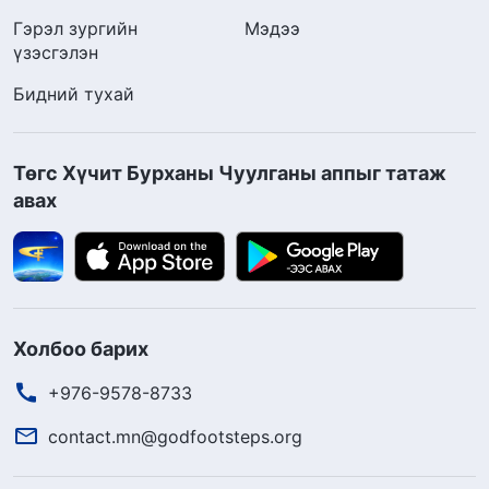
Гэрэл зургийн
Мэдээ
үзэсгэлэн
Бидний тухай
Төгс Хүчит Бурханы Чуулганы аппыг татаж
авах
Холбоо барих
+976-9578-8733
contact.mn@godfootsteps.org