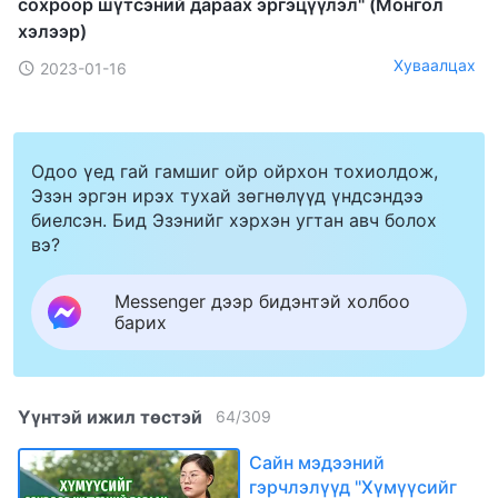
сохроор шүтсэний дараах эргэцүүлэл" (Mонгол
хэлээр)
Хуваалцах
2023-01-16
Одоо үед гай гамшиг ойр ойрхон тохиолдож,
Эзэн эргэн ирэх тухай зөгнөлүүд үндсэндээ
биелсэн. Бид Эзэнийг хэрхэн угтан авч болох
вэ?
Messenger дээр бидэнтэй холбоо
барих
Үүнтэй ижил төстэй
64
/
309
Сайн мэдээний
гэрчлэлүүд "Хүмүүсийг