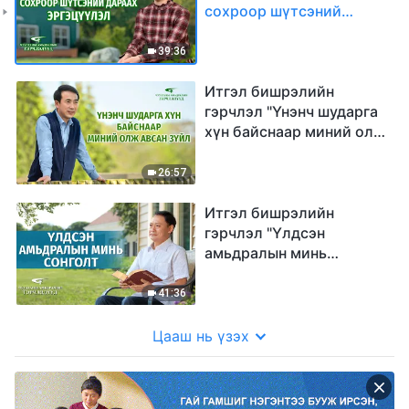
сохроор шүтсэний
дараах эргэцүүлэл"
(Mонгол хэлээр)
39:36
Итгэл бишрэлийн
гэрчлэл "Үнэнч шударга
хүн байснаар миний олж
авсан зүйл" (Mонгол
хэлээр)
26:57
Итгэл бишрэлийн
гэрчлэл "Үлдсэн
амьдралын минь
сонголт" (Mонгол
хэлээр)
41:36
Цааш нь үзэх