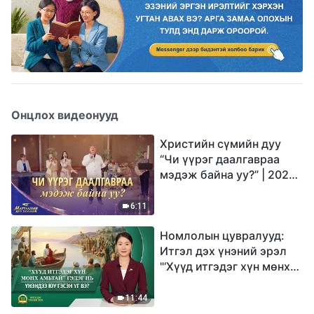
Онцлох видеонууд
Христийн сүмийн дуу
“Чи үүрэг даалгавраа
мэдэж байна уу?” | 2026
Магтаалын дуу хоолой
6:11
Номлолын цувралууд:
Итгэл дэх үнэний эрэл
"‘Хүүд итгэдэг хүн мөнх
амьтай’ гэдэг нь үнэндээ
юу гэсэн үг вэ?"
11:44