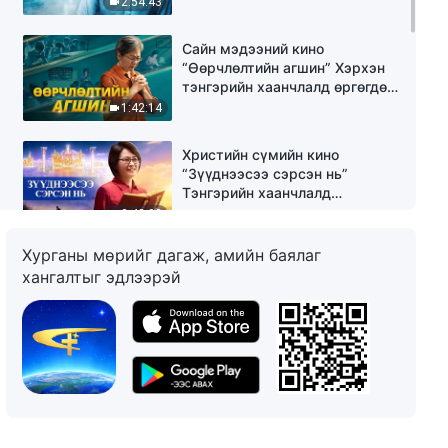
2:54:43
Сайн мэдээний кино
“Өөрчлөлтийн агшин” Хэрхэн
тэнгэрийн хаанчлалд өргөгдөх
вэ? (Монгол хэлээр)
1:42:14
Христийн сүмийн кино
“Зүүднээсээ сэрсэн нь”
Тэнгэрийн хаанчлалд
өргөгдөхийн нууцыг илчлэх нь
2:42:02
Хурганы мөрийг дагаж, амийн баялаг
Христийн сүмийн кино “Тэр
хангалтыг эдлээрэй
хот нуран унана” (Монгол
хэлээр)
2:38:57
Христийн сүмийн кино “Урхи
зангыг сэт цохь” (Монгол
хэлээр)
3:16:41