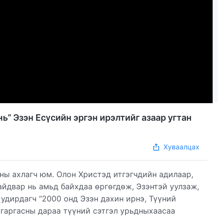
ь” Эзэн Есүсийн эргэн ирэлтийг азаар угтан
Хуваалцах
ны ахлагч юм. Олон Христэд итгэгчдийн адилаар,
айдвар нь амьд байхдаа өргөгдөж, Эзэнтэй уулзаж,
 удирдагч “2000 онд Эзэн дахин ирнэ, Түүний
 гаргасны дараа түүний сэтгэл урьдныхаасаа