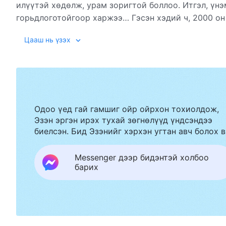
илүүтэй хөдөлж, урам зоригтой боллоо. Итгэл, үн
горьдлоготойгоор харжээ… Гэсэн хэдий ч, 2000 он
талаар болов. Түүний урсгалд урьд өмнө үзэгдээгү
Цааш нь үзэх
гайхан эргэлзэхгүй байж тэр чадсангүй. Төгс Хүчи
түүний урсгал даяар түгсэний дараа Жао Жиган бо
Чуулганы номлогчидтой гүн гүнзгий хэлэлцэж, марг
олон жилийн турш хадгалж ирсэн итгэлийн эргэн 
антихристүүдэд хууртагдан будилснаа тодорхой ха
Хүчит Бурханы ажлыг хүлээн зөвшөөрч эхэллээ. Эц
Одоо үед гай гамшиг ойр ойрхон тохиолдож,
“Миний өргөгдсөн явдал үнэхээр аюул дунд байлаа!
Эзэн эргэн ирэх тухай зөгнөлүүд үндсэндээ
биелсэн. Бид Эзэнийг хэрхэн угтан авч болох в
Messenger дээр бидэнтэй холбоо
барих