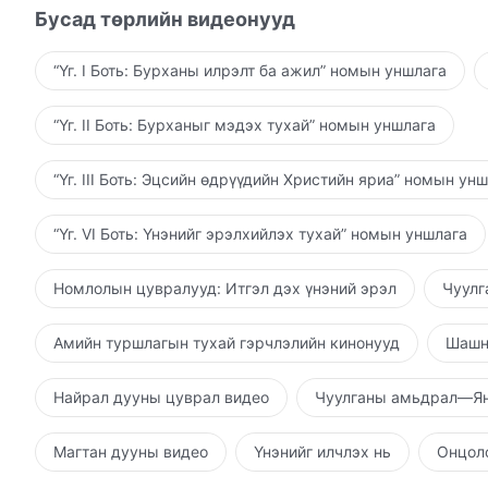
Бусад төрлийн видеонууд
“Үг. I Боть: Бурханы илрэлт ба ажил” номын уншлага
“Үг. II Боть: Бурханыг мэдэх тухай” номын уншлага
“Үг. III Боть: Эцсийн өдрүүдийн Христийн яриа” номын ун
“Үг. VI Боть: Үнэнийг эрэлхийлэх тухай” номын уншлага
Номлолын цувралууд: Итгэл дэх үнэний эрэл
Чуулг
Амийн туршлагын тухай гэрчлэлийн кинонууд
Шашн
Найрал дууны цуврал видео
Чуулганы амьдрал—Ян
Магтан дууны видео
Үнэнийг илчлэх нь
Онцолс