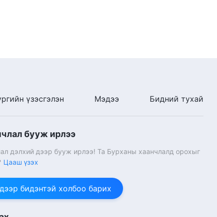
ургийн үзэсгэлэн
Мэдээ
Бидний тухай
нчлал бууж ирлээ
ал дэлхий дээр бууж ирлээ! Та Бурханы хаанчлалд орохыг
?
Цааш үзэх
 дээр бидэнтэй холбоо барих
ах