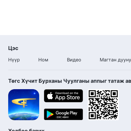
Цэс
Нүүр
Ном
Видео
Магтан дуун
Төгс Хүчит Бурханы Чуулганы аппыг татаж а
Холбоо барих