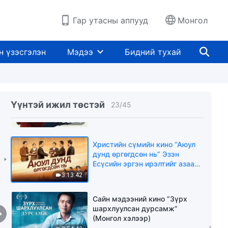
ерөөлтэй еэ” Чи Эзэнийг угтаж
авсан уу (Монгол хэлээр)
2:42:13
Гар утасны аппууд
Монгол
Христийн чуулганы кино
“Амийн ус Сэнтийнээс урсдаг”
н үзэсгэлэн
Мэдээ
Бидний тухай
Бурхан бол миний амийн эх
ундарга(Монгол хэлээр)
2:40:29
Христийн сүмийн кино “Миний
хэрэгт битгий оролц” Хэн
Үүнтэй ижил төстэй
23
/
45
тэнгэрийн хаанчлалд орохыг
минь хааж байна бэ
2:22:43
Христийн сүмийн кино “Аюул
дунд өргөгдсөн нь” Эзэн
Есүсийн эргэн ирэлтийг азаар
угтан авах
3:13:42
Сайн мэдээний кино “Зүрх
шархлуулсан дурсамж”
(Монгол хэлээр)