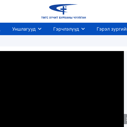
д
Уншлагууд
Гэрчлэлүүд
Гэрэл зургий