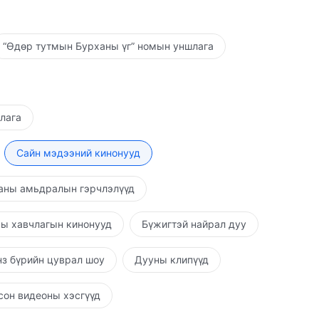
“Өдөр тутмын Бурханы үг” номын уншлага
шлага
Сайн мэдээний кинонууд
аны амьдралын гэрчлэлүүд
ы хавчлагын кинонууд
Бүжигтэй найрал дуу
з бүрийн цуврал шоу
Дууны клипүүд
он видеоны хэсгүүд