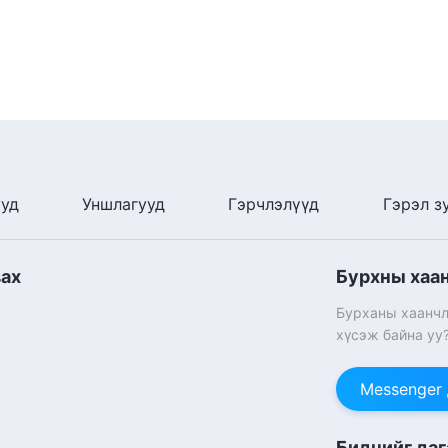
ууд
Уншлагууд
Гэрчлэлүүд
Гэрэл з
вах
Бурхны хаа
Бурханы хаанчл
хүсэж байна уу
Messenger
Биднийг даг