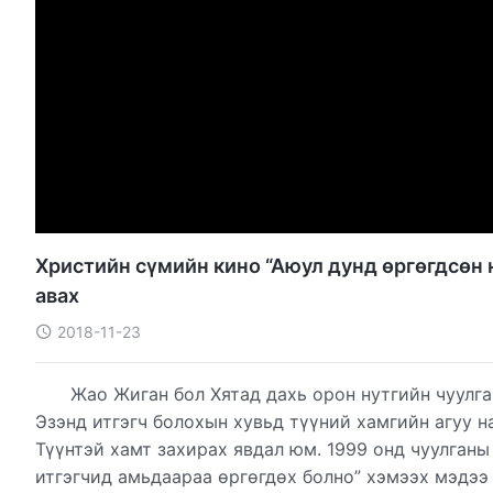
Христийн сүмийн кино “Аюул дунд өргөгдсөн н
авах
2018-11-23
Жао Жиган бол Хятад дахь орон нутгийн чуулга
Эзэнд итгэгч болохын хувьд түүний хамгийн агуу н
Түүнтэй хамт захирах явдал юм. 1999 онд чуулганы
итгэгчид амьдаараа өргөгдөх болно” хэмээх мэдээ