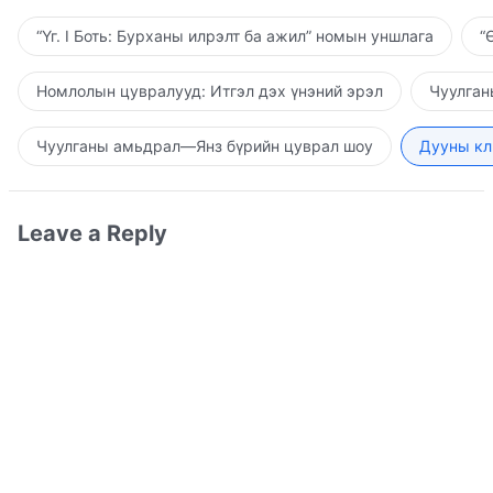
“Үг. I Боть: Бурханы илрэлт ба ажил” номын уншлага
“
Номлолын цувралууд: Итгэл дэх үнэний эрэл
Чуулган
Чуулганы амьдрал—Янз бүрийн цуврал шоу
Дууны кл
Leave a Reply