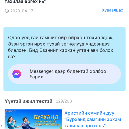
тахилаа өргөх нь”
Хуваалцах
2020-04-17
Одоо үед гай гамшиг ойр ойрхон тохиолдож,
Эзэн эргэн ирэх тухай зөгнөлүүд үндсэндээ
биелсэн. Бид Эзэнийг хэрхэн угтан авч болох
вэ?
Messenger дээр бидэнтэй холбоо
барих
Үүнтэй ижил төстэй
229
/
263
Христийн сүмийн дуу
“Бурханд хамгийн эрхэм
тахилаа өргөх нь”