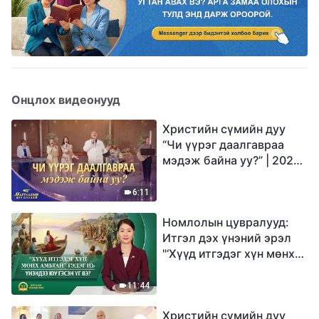
Онцлох видеонууд
Христийн сүмийн дуу
“Чи үүрэг даалгавраа
мэдэж байна уу?” | 2026
Магтаалын дуу хоолой
6:11
Номлолын цувралууд:
Итгэл дэх үнэний эрэл
"‘Хүүд итгэдэг хүн мөнх
амьтай’ гэдэг нь үнэндээ
юу гэсэн үг вэ?"
11:44
Христийн сүмийн дуу