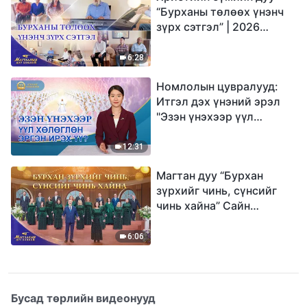
“Бурханы төлөөх үнэнч
зүрх сэтгэл” | 2026
Магтаалын дуу хоолой
6:28
Номлолын цувралууд:
Итгэл дэх үнэний эрэл
"Эзэн үнэхээр үүл
хөлөглөн эргэн ирэх үү?"
12:31
Магтан дуу “Бурхан
зүрхийг чинь, сүнсийг
чинь хайна” Сайн
мэдээний найрал дуу |
2026 Магтаалын дуу
6:06
хоолой
Бусад төрлийн видеонууд