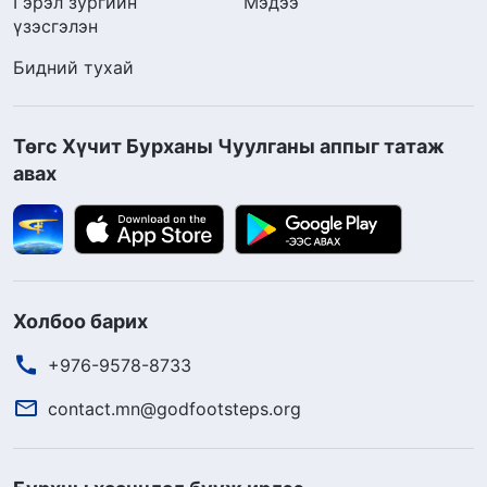
Гэрэл зургийн
Мэдээ
үзэсгэлэн
Бидний тухай
Төгс Хүчит Бурханы Чуулганы аппыг татаж
авах
Холбоо барих
+976-9578-8733
contact.mn@godfootsteps.org