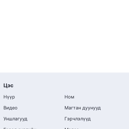
Цэс
Нүүр
Ном
Видео
Магтан дуунууд
Уншлагууд
Гэрчлэлүүд