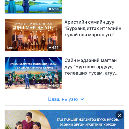
6:56
Христийн сүмийн дуу
“Бурханд итгэх итгэлийн
тухай онч мэргэн үгс”
4:11
Сайн мэдээний магтан
дуу “Бурханы ардууд
төлөвших тусам, агуу
улаан луу улам сүйрнэ”
гоцлол дуу
4:40
Цааш нь үзэх