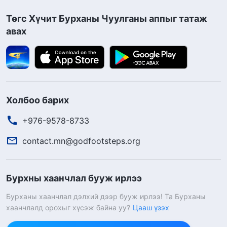
Төгс Хүчит Бурханы Чуулганы аппыг татаж
авах
Холбоо барих
+976-9578-8733
contact.mn@godfootsteps.org
Бурхны хаанчлал бууж ирлээ
Бурханы хаанчлал дэлхий дээр бууж ирлээ! Та Бурханы
хаанчлалд орохыг хүсэж байна уу?
Цааш үзэх