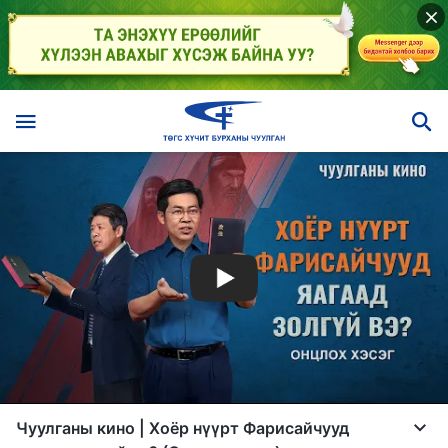
Чуулганы кино | Хоёр нүүрт Фарисайчууд