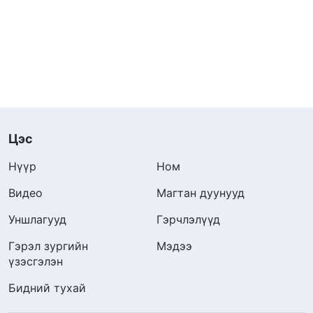
Цэс
Нүүр
Ном
Видео
Магтан дуунууд
Уншлагууд
Гэрчлэлүүд
Гэрэл зургийн
Мэдээ
үзэсгэлэн
Бидний тухай