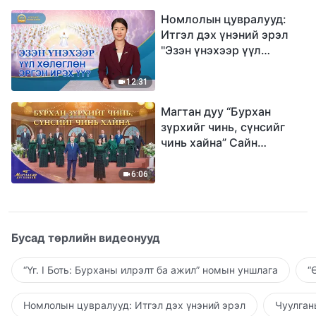
Номлолын цувралууд:
Итгэл дэх үнэний эрэл
"Эзэн үнэхээр үүл
хөлөглөн эргэн ирэх үү?"
12:31
Магтан дуу “Бурхан
зүрхийг чинь, сүнсийг
чинь хайна” Сайн
мэдээний найрал дуу |
2026 Магтаалын дуу
6:06
хоолой
Бусад төрлийн видеонууд
“Үг. I Боть: Бурханы илрэлт ба ажил” номын уншлага
“
Номлолын цувралууд: Итгэл дэх үнэний эрэл
Чуулган