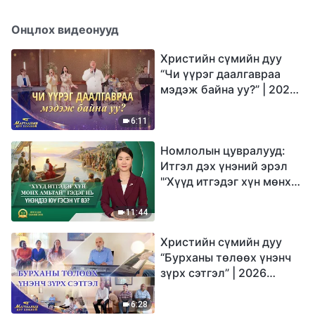
Онцлох видеонууд
Христийн сүмийн дуу
“Чи үүрэг даалгавраа
мэдэж байна уу?” | 2026
Магтаалын дуу хоолой
6:11
Номлолын цувралууд:
Итгэл дэх үнэний эрэл
"‘Хүүд итгэдэг хүн мөнх
амьтай’ гэдэг нь үнэндээ
юу гэсэн үг вэ?"
11:44
Христийн сүмийн дуу
“Бурханы төлөөх үнэнч
зүрх сэтгэл” | 2026
Магтаалын дуу хоолой
6:28