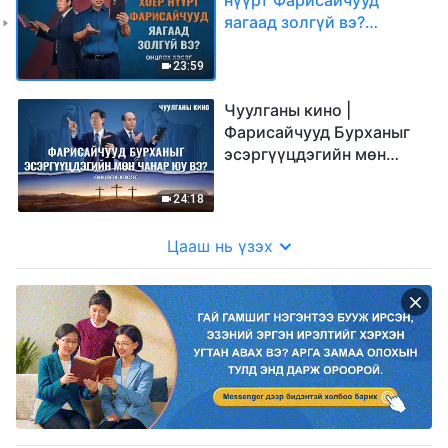
яагаад золгүй вэ?
(Онцлох хэсэг)
23:59
Чуулганы кино |
Фарисайчууд Бурханыг
эсэргүүцдэгийн мөн
чанар юу вэ? (Онцлох
хэсэг)
24:18
Цааш нь үзэх