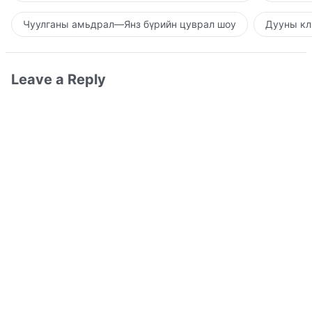
Чуулганы амьдрал—Янз бүрийн цуврал шоу
Дууны кл
Leave a Reply