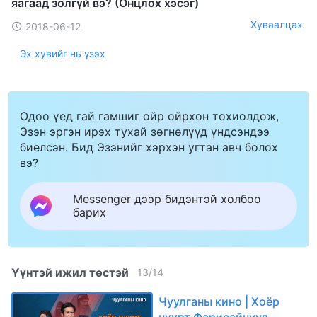
яагаад золгүй вэ? (Онцлох хэсэг)
Хуваалцах
2018-06-12
Эх хувийг нь үзэх
Одоо үед гай гамшиг ойр ойрхон тохиолдож,
Эзэн эргэн ирэх тухай зөгнөлүүд үндсэндээ
биелсэн. Бид Эзэнийг хэрхэн угтан авч болох
вэ?
Messenger дээр бидэнтэй холбоо
барих
Үүнтэй ижил төстэй
13
/
14
Чуулганы кино | Хоёр
нүүрт Фарисайчууд