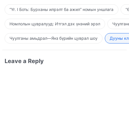
“Үг. I Боть: Бурханы илрэлт ба ажил” номын уншлага
“
Номлолын цувралууд: Итгэл дэх үнэний эрэл
Чуулган
Чуулганы амьдрал—Янз бүрийн цуврал шоу
Дууны кл
Leave a Reply