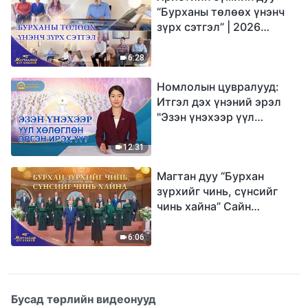
“Бурханы төлөөх үнэнч
зүрх сэтгэл” | 2026
Магтаалын дуу хоолой
6:28
Номлолын цувралууд:
Итгэл дэх үнэний эрэл
"Эзэн үнэхээр үүл
хөлөглөн эргэн ирэх үү?"
12:31
Магтан дуу “Бурхан
зүрхийг чинь, сүнсийг
чинь хайна” Сайн
мэдээний найрал дуу |
2026 Магтаалын дуу
6:06
хоолой
Бусад төрлийн видеонууд