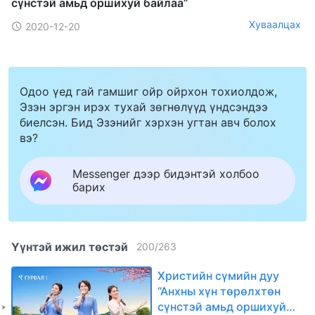
сүнстэй амьд оршихуй байлаа”
Хуваалцах
2020-12-20
Одоо үед гай гамшиг ойр ойрхон тохиолдож,
Эзэн эргэн ирэх тухай зөгнөлүүд үндсэндээ
биелсэн. Бид Эзэнийг хэрхэн угтан авч болох
вэ?
Messenger дээр бидэнтэй холбоо
барих
Үүнтэй ижил төстэй
200
/
263
Христийн сүмийн дуу
“Анхны хүн төрөлхтөн
сүнстэй амьд оршихуй