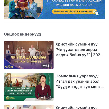
Онцлох видеонууд
Христийн сүмийн дуу
“Чи үүрэг даалгавраа
мэдэж байна уу?” | 2026
Магтаалын дуу хоолой
6:11
Номлолын цувралууд:
Итгэл дэх үнэний эрэл
"‘Хүүд итгэдэг хүн мөнх
амьтай’ гэдэг нь үнэндээ
юу гэсэн үг вэ?"
11:44
Христийн сүмийн дуу