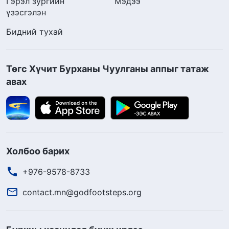
Гэрэл зургийн
Мэдээ
үзэсгэлэн
Бидний тухай
Төгс Хүчит Бурханы Чуулганы аппыг татаж
авах
Холбоо барих
+976-9578-8733
contact.mn@godfootsteps.org