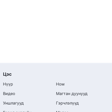
Цэс
Нүүр
Ном
Видео
Магтан дуунууд
Уншлагууд
Гэрчлэлүүд