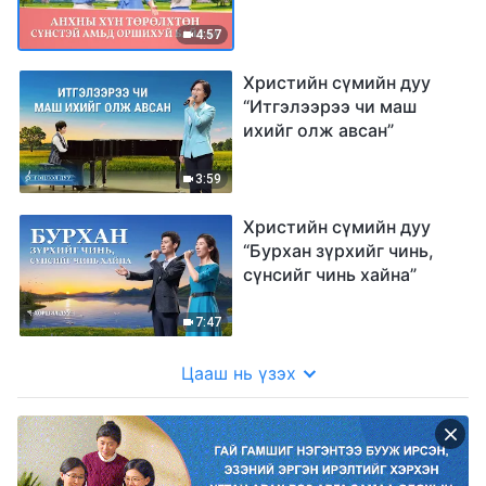
байлаа”
4:57
Христийн сүмийн дуу
“Итгэлээрээ чи маш
ихийг олж авсан”
3:59
Христийн сүмийн дуу
“Бурхан зүрхийг чинь,
сүнсийг чинь хайна”
7:47
Цааш нь үзэх