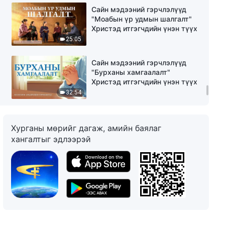
Сайн мэдээний гэрчлэлүүд
"Моабын үр удмын шалгалт"
Христэд итгэгчдийн үнэн түүх
25:05
Сайн мэдээний гэрчлэлүүд
"Бурханы хамгаалалт"
Христэд итгэгчдийн үнэн түүх
32:54
Сайн мэдээний гэрчлэлүүд
"Үүргээ хэрхэн авч үзэх вэ"
Хурганы мөрийг дагаж, амийн баялаг
Христэд итгэгчдийн үнэн түүх
хангалтыг эдлээрэй
22:12
Сайн мэдээний гэрчлэлүүд
"Од болох мөрөөдөл минь
баяртай" Христэд итгэгчдийн
үнэн түүх
23:01
Сайн мэдээний гэрчлэлүүд