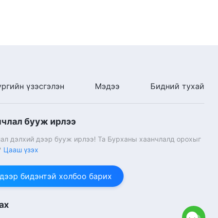
Чуулганы амьдралын
гэрчлэлүүд “Хүний төрхийг
бага ч болов амьдран
харуулах мэдээж сайхан”
29:55
“Сэтгэл зүрхний чөлөөлөлт” |
Бурханы үг сэтгэл зүрхний
минь атаархлыг таягдан
ургийн үзэсгэлэн
Мэдээ
Бидний тухай
хаясан | Монгол хадмал
28:48
нчлал бууж ирлээ
ал дэлхий дээр бууж ирлээ! Та Бурханы хаанчлалд орохыг
?
Цааш үзэх
 дээр бидэнтэй холбоо барих
ах