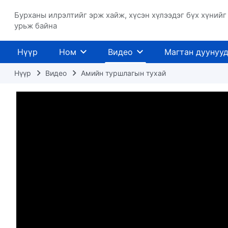
Бурханы илрэлтийг эрж хайж, хүсэн хүлээдэг бүх хүнийг
урьж байна
Нүүр
Ном
Видео
Магтан дуунуу
Нүүр
Видео
Амийн туршлагын тухай