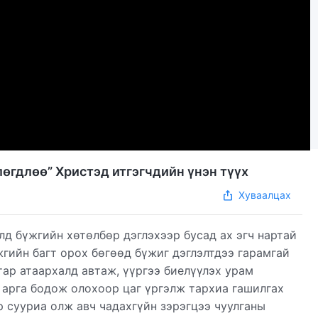
өгдлөө” Христэд итгэгчдийн үнэн түүх
Хуваалцах
лд бүжгийн хөтөлбөр дэглэхээр бусад ах эгч нартай
жгийн багт орох бөгөөд бүжиг дэглэлтдээ гарамгай
атар атаархалд автаж, үүргээ биелүүлэх урам
х арга бодож олохоор цаг үргэлж тархиа гашилгах
р сууриа олж авч чадахгүйн зэрэгцээ чуулганы