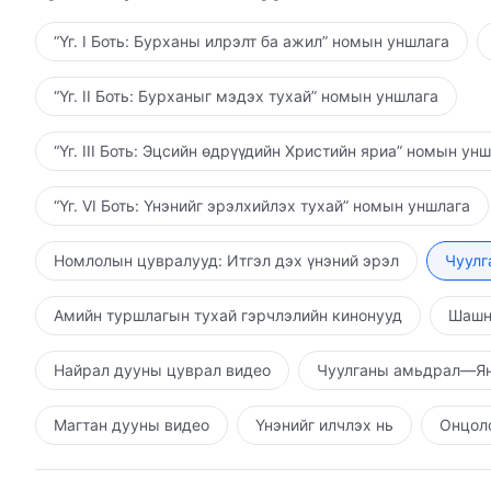
“Үг. I Боть: Бурханы илрэлт ба ажил” номын уншлага
“Үг. II Боть: Бурханыг мэдэх тухай” номын уншлага
“Үг. III Боть: Эцсийн өдрүүдийн Христийн яриа” номын ун
“Үг. VI Боть: Үнэнийг эрэлхийлэх тухай” номын уншлага
Номлолын цувралууд: Итгэл дэх үнэний эрэл
Чуулг
Амийн туршлагын тухай гэрчлэлийн кинонууд
Шашн
Найрал дууны цуврал видео
Чуулганы амьдрал—Ян
Магтан дууны видео
Үнэнийг илчлэх нь
Онцолс