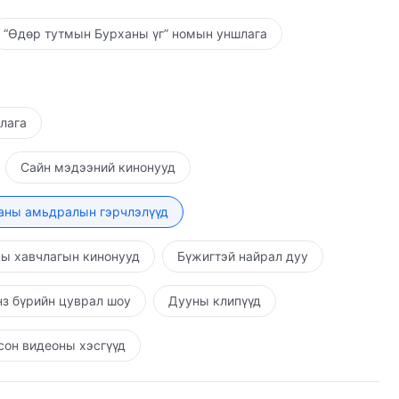
“Өдөр тутмын Бурханы үг” номын уншлага
шлага
Сайн мэдээний кинонууд
аны амьдралын гэрчлэлүүд
ы хавчлагын кинонууд
Бүжигтэй найрал дуу
з бүрийн цуврал шоу
Дууны клипүүд
он видеоны хэсгүүд