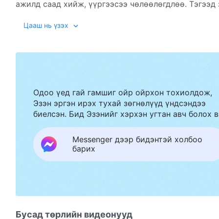
ажилд саад хийж, үүргээсээ чөлөөлөгдлөө. Тэгээд 
Тэрээр Бурханы үгийн шүүлт, гэсгээлтээр дамжуул
Цааш нь үзэх
хэрхэн өөрчилж, сүнслэг эрх чөлөөг олж авах бол?
чөлөөлөгдлөө” гэх киног хүлээн авч үзээрэй.
Одоо үед гай гамшиг ойр ойрхон тохиолдож,
Эзэн эргэн ирэх тухай зөгнөлүүд үндсэндээ
биелсэн. Бид Эзэнийг хэрхэн угтан авч болох в
Messenger дээр бидэнтэй холбоо
барих
Бусад төрлийн видеонууд