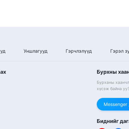
ууд
Уншлагууд
Гэрчлэлүүд
Гэрэл з
вах
Бурхны хаа
Бурханы хаанчл
хүсэж байна уу
Messenger
Биднийг даг