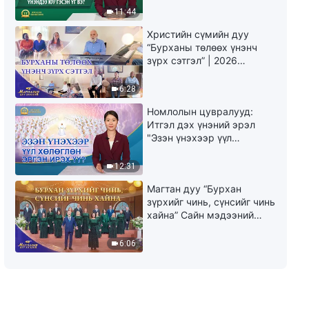
Христэд итгэгчдийн үнэн түүх
юу гэсэн үг вэ?"
11:44
26:07
Христийн сүмийн дуу
“Бурханы төлөөх үнэнч
Сайн мэдээний гэрчлэлүүд
зүрх сэтгэл” | 2026
"Алдар нэр, ашиг хонжоо
Магтаалын дуу хоолой
хайсан өдрүүд" Христэд
6:28
итгэгчдийн үнэн түүх
27:14
Номлолын цувралууд:
Итгэл дэх үнэний эрэл
“Бүтэлгүйтэлтэй тулгараад
"Эзэн үнэхээр үүл
өндийн боссон нь” Христэд
хөлөглөн эргэн ирэх үү?"
итгэгчдийн үнэн түүх (Mонгол
хэлээр)
12:31
30:08
Магтан дуу “Бурхан
“Хүлдэг хүлээсийг султгах нь”
зүрхийг чинь, сүнсийг чинь
Христэд итгэгчдийн үнэн түүх
хайна” Сайн мэдээний
(Mонгол хэлээр)
найрал дуу | 2026
Магтаалын дуу хоолой
19:47
6:06
“Баяртай, бялдууч аа!”
Чуулганы амьдралын
гэрчлэлүүд Mонгол хэлээр