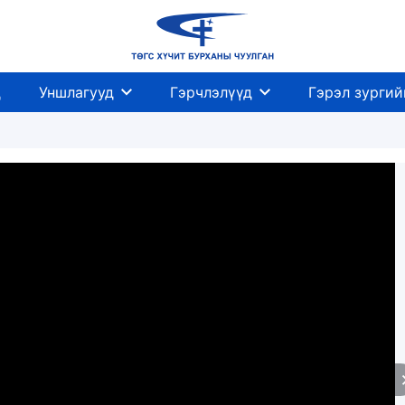
д
Уншлагууд
Гэрчлэлүүд
Гэрэл зургий