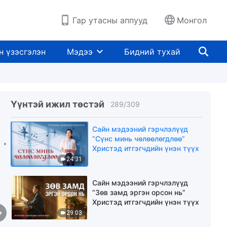
Гар утасны аппууд
Монгол
Сайн мэдээний гэрчлэлүүд
“Бурханы өмнө амьдрах нь”
Христэд итгэгчдийн үнэн түүх
н үзэсгэлэн
Мэдээ
Бидний тухай
26:17
Сайн мэдээний гэрчлэлүүд
“Биеэ тоосон зан унахын өмнө
байдаг” Христэд итгэгчдийн
Үүнтэй ижил төстэй
үнэн түүх
289
/
309
24:51
Сайн мэдээний гэрчлэлүүд
“Сүнс минь чөлөөлөгдлөө”
Христэд итгэгчдийн үнэн түүх
24:31
Сайн мэдээний гэрчлэлүүд
“Зөв замд эргэн орсон нь”
Христэд итгэгчдийн үнэн түүх
29:03