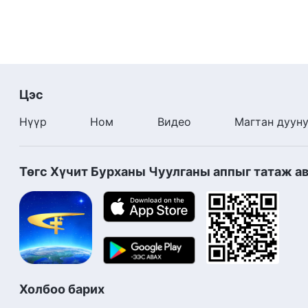
Цэс
Нүүр
Ном
Видео
Магтан дуун
Төгс Хүчит Бурханы Чуулганы аппыг татаж а
Холбоо барих