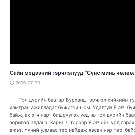
Сайн мэдээний гэрчлэлүүд “Сүнс минь чөлөөл
2020-07-30
Гол дүрийн баатар Бурханд гэрчлэл хийхийн ту
хамтран ажилладаг бүжигчин юм. Удалгүй Е эгч бү
байж, ах эгч нарт бишрүүлэх үед нь гол дүрийн ба
зоригоо алдана. Харин ч тэрээр Е эгчийн урд гара
ажээ. Үүний улмаас тэр найдаж явсан нэр төр, бай