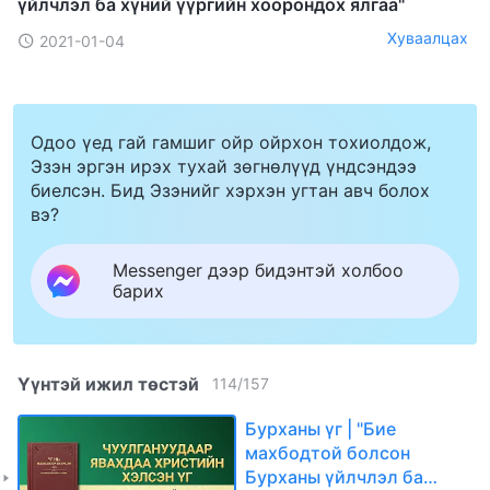
үйлчлэл ба хүний үүргийн хоорондох ялгаа"
Хуваалцах
2021-01-04
Одоо үед гай гамшиг ойр ойрхон тохиолдож,
Эзэн эргэн ирэх тухай зөгнөлүүд үндсэндээ
биелсэн. Бид Эзэнийг хэрхэн угтан авч болох
вэ?
Messenger дээр бидэнтэй холбоо
барих
Үүнтэй ижил төстэй
114
/
157
Бурханы үг | "Бие
махбодтой болсон
Бурханы үйлчлэл ба