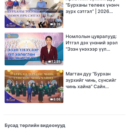
“Бурханы төлөөх үнэнч
зүрх сэтгэл” | 2026
Магтаалын дуу хоолой
6:28
Номлолын цувралууд:
Итгэл дэх үнэний эрэл
"Эзэн үнэхээр үүл
хөлөглөн эргэн ирэх үү?"
12:31
Магтан дуу “Бурхан
зүрхийг чинь, сүнсийг
чинь хайна” Сайн
мэдээний найрал дуу |
2026 Магтаалын дуу
6:06
хоолой
Бусад төрлийн видеонууд