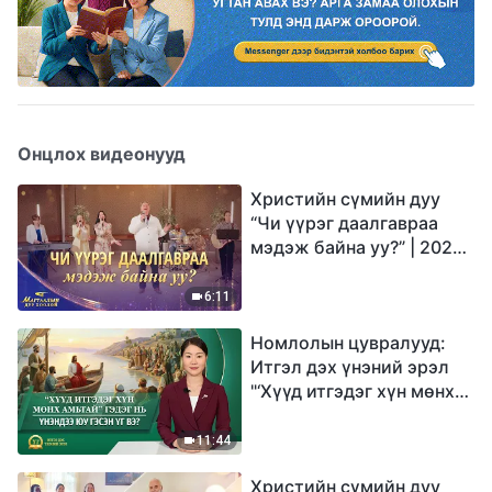
Онцлох видеонууд
Христийн сүмийн дуу
“Чи үүрэг даалгавраа
мэдэж байна уу?” | 2026
Магтаалын дуу хоолой
6:11
Номлолын цувралууд:
Итгэл дэх үнэний эрэл
"‘Хүүд итгэдэг хүн мөнх
амьтай’ гэдэг нь үнэндээ
юу гэсэн үг вэ?"
11:44
Христийн сүмийн дуу