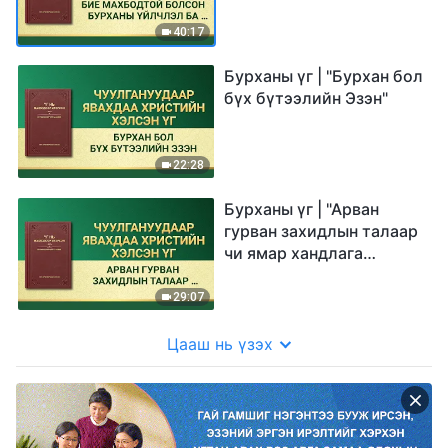
хүний үүргийн
хоорондох ялгаа"
40:17
Бурханы үг | "Бурхан бол
бүх бүтээлийн Эзэн"
22:28
Бурханы үг | "Арван
гурван захидлын талаар
чи ямар хандлага
баримталдаг вэ?"
29:07
Цааш нь үзэх