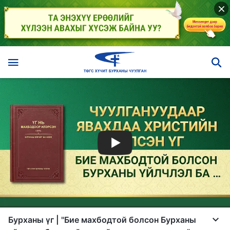
Бурханы үг | "Бие махбодтой болсон Бурханы