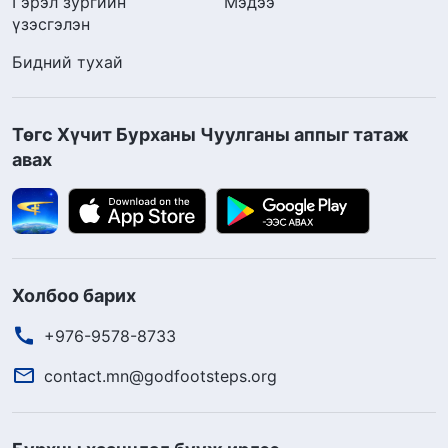
Гэрэл зургийн
Мэдээ
үзэсгэлэн
Бидний тухай
Төгс Хүчит Бурханы Чуулганы аппыг татаж
авах
Холбоо барих
+976-9578-8733
contact.mn@godfootsteps.org