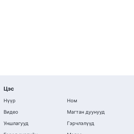
Цэс
Нүүр
Ном
Видео
Магтан дуунууд
Уншлагууд
Гэрчлэлүүд