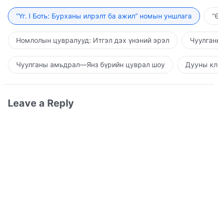
“Үг. I Боть: Бурханы илрэлт ба ажил” номын уншлага
“
Номлолын цувралууд: Итгэл дэх үнэний эрэл
Чуулган
Чуулганы амьдрал—Янз бүрийн цуврал шоу
Дууны кл
Leave a Reply