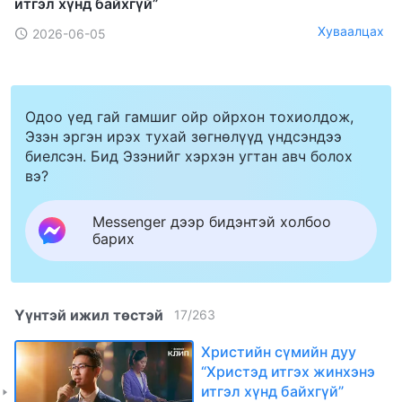
итгэл хүнд байхгүй”
Хуваалцах
2026-06-05
Одоо үед гай гамшиг ойр ойрхон тохиолдож,
Эзэн эргэн ирэх тухай зөгнөлүүд үндсэндээ
биелсэн. Бид Эзэнийг хэрхэн угтан авч болох
вэ?
Messenger дээр бидэнтэй холбоо
барих
Үүнтэй ижил төстэй
17
/
263
Христийн сүмийн дуу
“Христэд итгэх жинхэнэ
итгэл хүнд байхгүй”