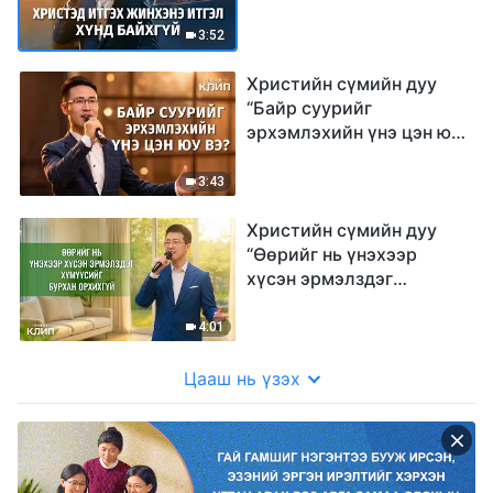
3:52
Христийн сүмийн дуу
“Байр суурийг
эрхэмлэхийн үнэ цэн юу
вэ?”
3:43
Христийн сүмийн дуу
“Өөрийг нь үнэхээр
хүсэн эрмэлздэг
хүмүүсийг Бурхан
орхихгүй”
4:01
Цааш нь үзэх