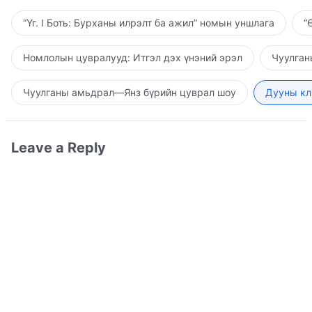
“Үг. I Боть: Бурханы илрэлт ба ажил” номын уншлага
“
Номлолын цувралууд: Итгэл дэх үнэний эрэл
Чуулган
Чуулганы амьдрал—Янз бүрийн цуврал шоу
Дууны кл
Leave a Reply