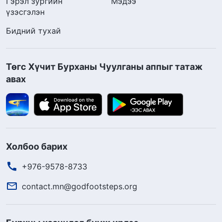
Гэрэл зургийн
Мэдээ
үзэсгэлэн
Бидний тухай
Төгс Хүчит Бурханы Чуулганы аппыг татаж
авах
Холбоо барих
+976-9578-8733
contact.mn@godfootsteps.org