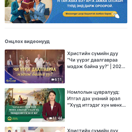
Онцлох видеонууд
Христийн сүмийн дуу
“Чи үүрэг даалгавраа
мэдэж байна уу?” | 2026
Магтаалын дуу хоолой
6:11
Номлолын цувралууд:
Итгэл дэх үнэний эрэл
"‘Хүүд итгэдэг хүн мөнх
амьтай’ гэдэг нь үнэндээ
юу гэсэн үг вэ?"
11:44
Христийн сүмийн дуу