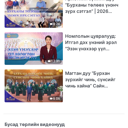
“Бурханы төлөөх үнэнч
зүрх сэтгэл” | 2026
Магтаалын дуу хоолой
6:28
Номлолын цувралууд:
Итгэл дэх үнэний эрэл
"Эзэн үнэхээр үүл
хөлөглөн эргэн ирэх үү?"
12:31
Магтан дуу “Бурхан
зүрхийг чинь, сүнсийг
чинь хайна” Сайн
мэдээний найрал дуу |
2026 Магтаалын дуу
6:06
хоолой
Бусад төрлийн видеонууд