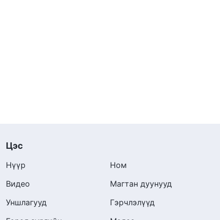
Цэс
Нүүр
Ном
Видео
Магтан дуунууд
Уншлагууд
Гэрчлэлүүд