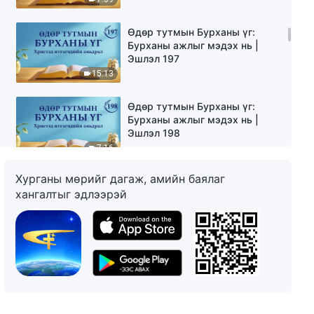
Өдөр тутмын Бурханы үг:
Бурханы ажлыг мэдэх нь |
Эшлэл 197
15:13
Өдөр тутмын Бурханы үг:
Бурханы ажлыг мэдэх нь |
Эшлэл 198
7:16
Хурганы мөрийг дагаж, амийн баялаг
Өдөр тутмын Бурханы үг:
хангалтыг эдлээрэй
Бурханы ажлыг мэдэх нь |
Эшлэл 199
11:24
Өдөр тутмын Бурханы үг:
Бурханы ажлыг мэдэх нь |
Эшлэл 200
10:30