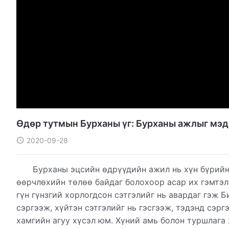
Өдөр тутмын Бурханы үг: Бурханы ажлыг мэдэ
2020-09-28
Бурханы эцсийн өдрүүдийн ажил нь хүн бүрийн
өөрчлөхийн төлөө байдаг болохоор асар их гэмтэл
гүн гүнзгий хорлогдсон сэтгэлийг нь авардаг гэж Б
сэргээж, хүйтэн сэтгэлийг нь гэсгээж, тэдэнд сэр
хамгийн агуу хүсэл юм. Хүний амь болон туршлага х