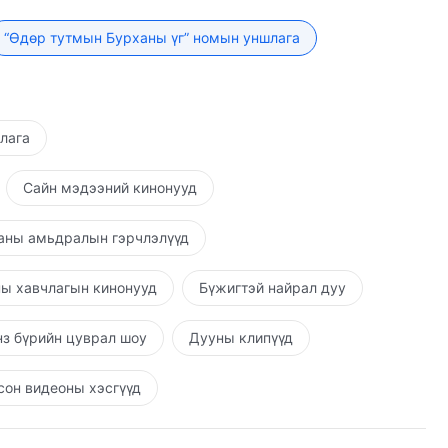
ядан байгаа ба ингэснээр энэ нь хэзээ ч дахин
хгүй; Бурхан үүний урьдын үйлдлүүдийг өршөөхгүй,
“Өдөр тутмын Бурханы үг” номын уншлага
н үеүдийн туршид үйлдсэн нүгэл нэг бүрийнх нь
огчийг Бурхан өчүүхэн төдий ч хэлтрүүлэхгүй,
шлага
Сайн мэдээний кинонууд
аны амьдралын гэрчлэлүүд
ы хавчлагын кинонууд
Бүжигтэй найрал дуу
з бүрийн цуврал шоу
Дууны клипүүд
он видеоны хэсгүүд