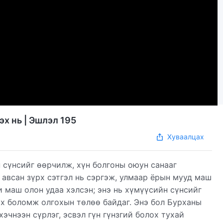
х нь | Эшлэл 195
Хуваалцах
 сүнсийг өөрчилж, хүн болгоны оюун санааг
 авсан зүрх сэтгэл нь сэргэж, улмаар ёрын мууд маш
и маш олон удаа хэлсэн; энэ нь хүмүүсийн сүнсийг
гэх боломж олгохын төлөө байдаг. Энэ бол Бурханы
эчнээн сүрлэг, эсвэл гүн гүнзгий болох тухай