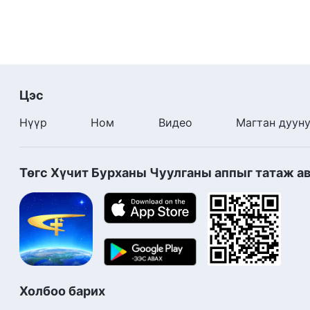
Цэс
Нүүр
Ном
Видео
Магтан дуун
Төгс Хүчит Бурханы Чуулганы аппыг татаж а
Холбоо барих