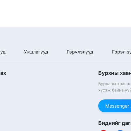
ууд
Уншлагууд
Гэрчлэлүүд
Гэрэл з
вах
Бурхны хаа
Бурханы хаанчл
хүсэж байна уу
Messenger
Биднийг даг