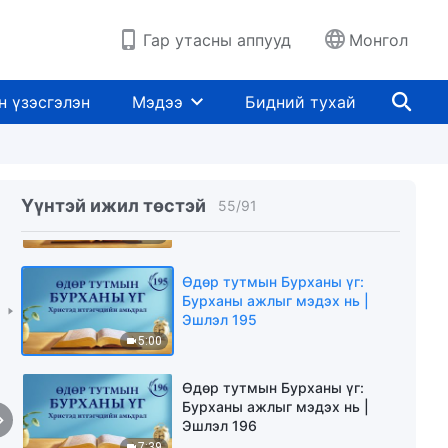
Эшлэл 192
5:09
Гар утасны аппууд
Монгол
Өдөр тутмын Бурханы үг:
Бурханы ажлыг мэдэх нь |
н үзэсгэлэн
Мэдээ
Бидний тухай
Эшлэл 193
13:28
Өдөр тутмын Бурханы үг:
Бурханы ажлыг мэдэх нь |
Үүнтэй ижил төстэй
55
/
91
Эшлэл 194
4:52
Өдөр тутмын Бурханы үг:
Бурханы ажлыг мэдэх нь |
Эшлэл 195
5:00
Өдөр тутмын Бурханы үг:
Бурханы ажлыг мэдэх нь |
Эшлэл 196
7:39