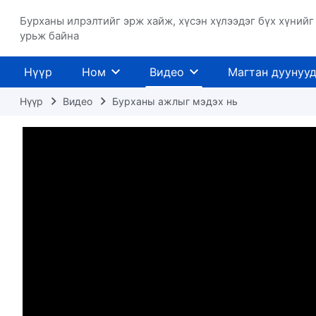
Бурханы илрэлтийг эрж хайж, хүсэн хүлээдэг бүх хүнийг
урьж байна
Нүүр
Ном
Видео
Магтан дуунуу
Нүүр
Видео
Бурханы ажлыг мэдэх нь