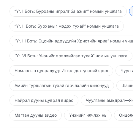
жигшүүрт хөгшин могой дээр хөлөө тавихаар тэсэж 
босож чадахгүй, дахин хэзээ ч хүнийг хүчирхийлэ
“Үг. I Боть: Бурханы илрэлт ба ажил” номын уншлага
хүнийг хууран мэхэлдгийг нь тэвчихгүй бөгөөд эри
төлөө тооцоо бодно; бүх ёрын муугийн энэ толгойл
“Үг. II Боть: Бурханыг мэдэх тухай” номын уншлага
үүнийг бүрмөсөн устгана.
“Үг. III Боть: Эцсийн өдрүүдийн Христийн яриа” номын ун
“Үг. VI Боть: Үнэнийг эрэлхийлэх тухай” номын уншлага
Номлолын цувралууд: Итгэл дэх үнэний эрэл
Чуулг
Амийн туршлагын тухай гэрчлэлийн кинонууд
Шашн
Найрал дууны цуврал видео
Чуулганы амьдрал—Ян
Магтан дууны видео
Үнэнийг илчлэх нь
Онцолс