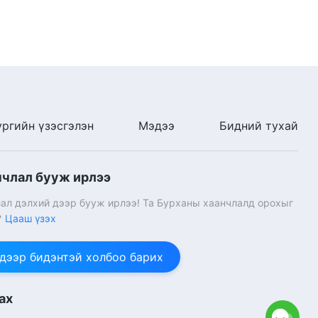
ургийн үзэсгэлэн
Мэдээ
Бидний тухай
нчлал бууж ирлээ
ал дэлхий дээр бууж ирлээ! Та Бурханы хаанчлалд орохыг
?
Цааш үзэх
 дээр бидэнтэй холбоо барих
ах