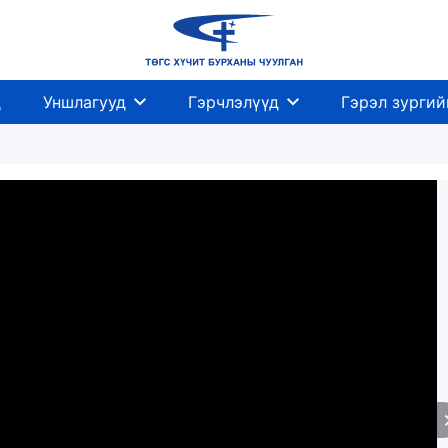
д
Уншлагууд
Гэрчлэлүүд
Гэрэл зургий