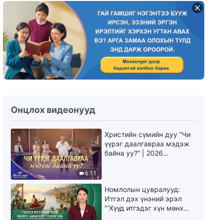
Өдөр тутмын Бурханы үг:
Бурханы ажлыг мэдэх нь |
Эшлэл 201
6:13
Өдөр тутмын Бурханы үг:
Бурханы ажлыг мэдэх нь |
Эшлэл 202
11:10
Онцлох видеонууд
Өдөр тутмын Бурханы үг:
Бурханы ажлыг мэдэх нь |
Эшлэл 203
Христийн сүмийн дуу “Чи
үүрэг даалгавраа мэдэж
14:24
байна уу?” | 2026
Магтаалын дуу хоолой
Өдөр тутмын Бурханы үг:
6:11
Бурханы ажлыг мэдэх нь |
Эшлэл 204
Номлолын цувралууд:
12:10
Итгэл дэх үнэний эрэл
"‘Хүүд итгэдэг хүн мөнх
амьтай’ гэдэг нь үнэндээ
Өдөр тутмын Бурханы үг: