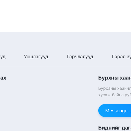
ууд
Уншлагууд
Гэрчлэлүүд
Гэрэл з
вах
Бурхны хаа
Бурханы хаанчл
хүсэж байна уу
Messenger
Биднийг даг