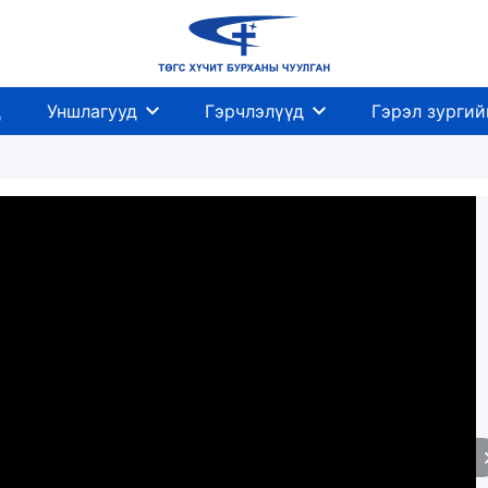
д
Уншлагууд
Гэрчлэлүүд
Гэрэл зургий