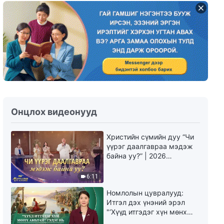
Өдөр тутмын Бурханы үг:
Бурханыг мэдэх нь | Эшлэл
167
18:40
Өдөр тутмын Бурханы үг:
Бурханыг мэдэх нь | Эшлэл
168
15:17
Өдөр тутмын Бурханы үг:
Онцлох видеонууд
Бурханыг мэдэх нь | Эшлэл
169
Христийн сүмийн дуу “Чи
10:45
үүрэг даалгавраа мэдэж
байна уу?” | 2026
Өдөр тутмын Бурханы үг:
Магтаалын дуу хоолой
Бурханыг мэдэх нь | Эшлэл
6:11
170
Номлолын цувралууд:
9:18
Итгэл дэх үнэний эрэл
"‘Хүүд итгэдэг хүн мөнх
Өдөр тутмын Бурханы үг:
амьтай’ гэдэг нь үнэндээ