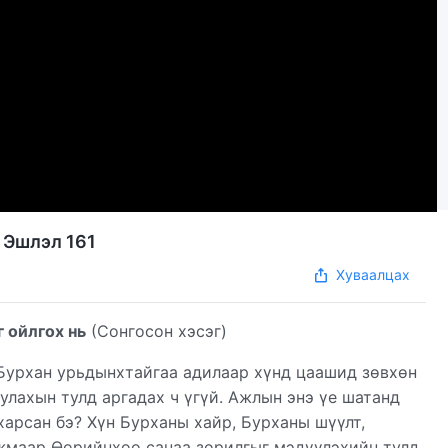
 Эшлэл 161
Хуваалцах
 ойлгох нь
(Сонгосон хэсэг)
Бурхан урьдынхтайгаа адилаар хүнд цаашид зөвхөн
уулахын тулд аргадах ч үгүй. Ажлын энэ үе шатанд
харсан бэ? Хүн Бурханы хайр, Бурханы шүүлт,
ажмаар Өөрийнхөө санаа зорилгыг мэдүүлэхийн тулд,