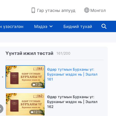
17:18
Гар утасны аппууд
Монгол
Өдөр тутмын Бурханы үг:
Бурханыг мэдэх нь | Эшлэл
159
н үзэсгэлэн
Мэдээ
Бидний тухай
10:34
Өдөр тутмын Бурханы үг:
Бурханыг мэдэх нь | Эшлэл
160
Үүнтэй ижил төстэй
161
/
200
10:24
Өдөр тутмын Бурханы үг:
Бурханыг мэдэх нь | Эшлэл
161
7:29
Өдөр тутмын Бурханы үг:
Бурханыг мэдэх нь | Эшлэл
162
12:11