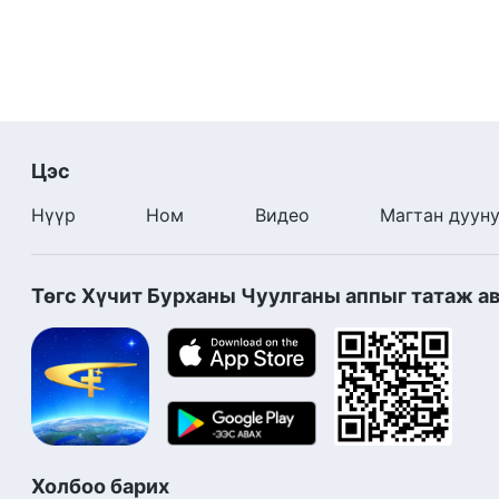
Цэс
Нүүр
Ном
Видео
Магтан дуун
Төгс Хүчит Бурханы Чуулганы аппыг татаж а
Холбоо барих