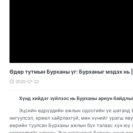
Өдөр тутмын Бурханы үг: Бурханыг мэдэх нь |
2020-07-22
Хүнд хийдэг зүйлээс нь Бурханы ариун байдлыг
Эцсийн өдрүүдийн ажлын одоогийн үе шатанд 
нигүүлсэл, ерөөл хайрлахгүй, мөн хүнийг урагш яв
өөрийн туулсан Бурханы ажлын бүх талаас хүн юу 
гэсгээлтийг харсан. Энэ хугацаанд Бурхан, хүнд а