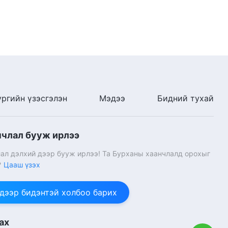
Өдөр тутмын Бурханы үг:
Бурханыг мэдэх нь | Эшлэл
180
10:26
Өдөр тутмын Бурханы үг:
Бурханыг мэдэх нь | Эшлэл
181
ургийн үзэсгэлэн
Мэдээ
Бидний тухай
6:13
Өдөр тутмын Бурханы үг:
нчлал бууж ирлээ
Бурханыг мэдэх нь | Эшлэл
182
ал дэлхий дээр бууж ирлээ! Та Бурханы хаанчлалд орохыг
12:25
?
Цааш үзэх
Өдөр тутмын Бурханы үг:
 дээр бидэнтэй холбоо барих
Бурханыг мэдэх нь | Эшлэл
183
14:02
ах