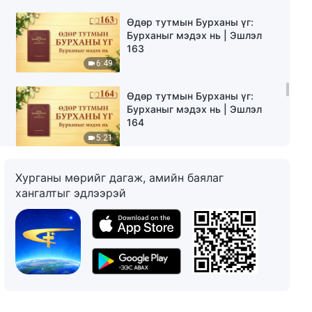
Өдөр тутмын Бурханы үг:
Бурханыг мэдэх нь | Эшлэл
163
6:49
Өдөр тутмын Бурханы үг:
Бурханыг мэдэх нь | Эшлэл
164
5:21
Өдөр тутмын Бурханы үг:
Хурганы мөрийг дагаж, амийн баялаг
Бурханыг мэдэх нь | Эшлэл
хангалтыг эдлээрэй
165
9:20
Өдөр тутмын Бурханы үг:
Бурханыг мэдэх нь | Эшлэл
166
5:22