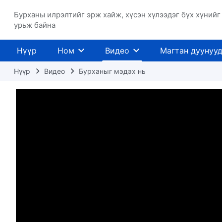
Бурханы илрэлтийг эрж хайж, хүсэн хүлээдэг бүх хүнийг
урьж байна
Нүүр
Ном
Видео
Магтан дуунуу
Нүүр
Видео
Бурханыг мэдэх нь