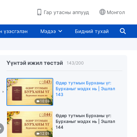
10:17
Гар утасны аппууд
Монгол
Өдөр тутмын Бурханы үг:
Бурханыг мэдэх нь | Эшлэл
141
н үзэсгэлэн
Мэдээ
Бидний тухай
13:18
Өдөр тутмын Бурханы үг:
Бурханыг мэдэх нь | Эшлэл
142
Үүнтэй ижил төстэй
143
/
200
8:25
Өдөр тутмын Бурханы үг:
Бурханыг мэдэх нь | Эшлэл
143
10:03
Өдөр тутмын Бурханы үг:
Бурханыг мэдэх нь | Эшлэл
144
12:01