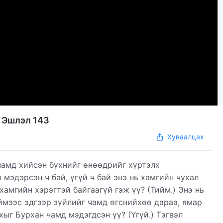
| Эшлэл 143
Хуваалцах
чамд хийсэн бүхнийг өнөөдрийг хүртэлх
 мэдэрсэн ч бай, үгүй ч бай энэ нь хамгийн чухал
хамгийн хэрэгтэй байгаагүй гэж үү? (Тийм.) Энэ нь
Иймээс эдгээр зүйлийг чамд өгснийхөө дараа, ямар
хыг Бурхан чамд мэдэгдсэн үү? (Үгүй.) Тэгвэл