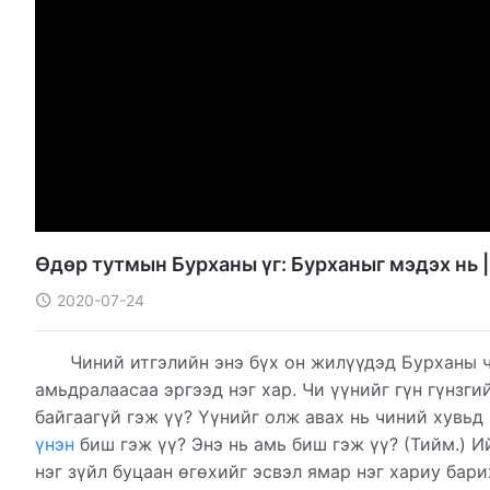
Өдөр тутмын Бурханы үг: Бурханыг мэдэх нь 
2020-07-24
Чиний итгэлийн энэ бүх он жилүүдэд Бурханы 
амьдралаасаа эргээд нэг хар. Чи үүнийг гүн гүнзгий
байгаагүй гэж үү? Үүнийг олж авах нь чиний хувьд 
үнэн
биш гэж үү? Энэ нь амь биш гэж үү? (Тийм.) 
нэг зүйл буцаан өгөхийг эсвэл ямар нэг хариу бари