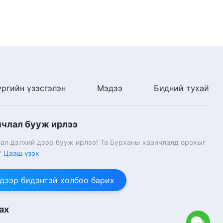
ургийн үзэсгэлэн
Мэдээ
Бидний тухай
нчлал бууж ирлээ
ал дэлхий дээр бууж ирлээ! Та Бурханы хаанчлалд орохыг
?
Цааш үзэх
 дээр бидэнтэй холбоо барих
ах