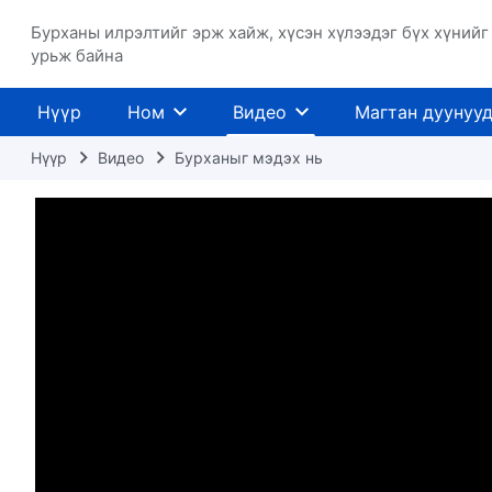
Бурханы илрэлтийг эрж хайж, хүсэн хүлээдэг бүх хүнийг
урьж байна
Нүүр
Ном
Видео
Магтан дуунуу
Нүүр
Видео
Бурханыг мэдэх нь