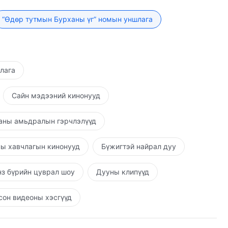
 чамд суу гэж хэлбэл чи зогсож зүрхлэх үү? Хэрвээ
 рүү явж зүрхлэх үү? Эзлэн авна гэдэг нь иймэрхүү
“Өдөр тутмын Бурханы үг” номын уншлага
нэ нь, хүн Бурханд юу байгаа, Тэр юу болохыг амьдран
рхан хүнийг удирдсан энэ бүх жилүүдэд Түүний
ан бэ? Хүн Бурханд юу байгаа, Тэр юу болохыг
лийг эзлэн авдаг” гэдгийн үгчилсэн утгыг харвал,
шлага
ч, энд амьдарч, дахин гарч ирэхгүй юм шиг
гэлийг хүссэнээрээ ноёлж, зохицуулахын тулд хүний
Сайн мэдээний кинонууд
 хэлсэн зүг рүү явах ёстой болно. Ийм утга учрын
ы мөн чанарыг эзэмшсэн мэт, Бурханы зан чанарыг
аны амьдралын гэрчлэлүүд
үн бас Бурханы үйл хэргийг гүйцэтгэж чадах уу?
гүй.) Тэгвэл энэ нь юу вэ? Би та нараас үүнийг
ы хавчлагын кинонууд
Бүжигтэй найрал дуу
 Түүний мөн чанар болон Түүнд юу байгаа, Тэр юу
гүй. Гэхдээ Бурханы хүнд хангадаг бүх үг нь Бурхан
з бүрийн цуврал шоу
Дууны клипүүд
уу? Хэсэг зуур энэ талаар бодоод үз. Бурхан хүнийг
үг хаанаас гардаг вэ? Хүнийг шүүх үедээ Бурханы
он видеоны хэсгүүд
 дээр үндэслэдэг вэ? Тэдгээр нь хүний ялзарсан зан
 шүүх Бурханы шүүлтийн хүрэх үр нөлөө нь Бурханы