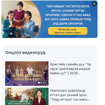
Өдөр тутмын Бурханы үг:
Бурханыг мэдэх нь | Эшлэл
149
9:36
Өдөр тутмын Бурханы үг:
Бурханыг мэдэх нь | Эшлэл
150
10:23
Онцлох видеонууд
Өдөр тутмын Бурханы үг:
Бурханыг мэдэх нь | Эшлэл
151
Христийн сүмийн дуу “Чи
9:16
үүрэг даалгавраа мэдэж
байна уу?” | 2026
Өдөр тутмын Бурханы үг:
Магтаалын дуу хоолой
Бурханыг мэдэх нь | Эшлэл
6:11
152
Номлолын цувралууд:
9:38
Итгэл дэх үнэний эрэл
"‘Хүүд итгэдэг хүн мөнх
Өдөр тутмын Бурханы үг:
амьтай’ гэдэг нь үнэндээ