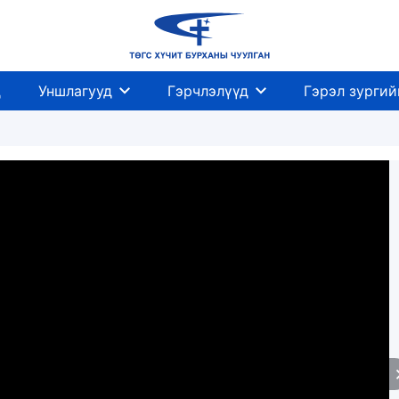
д
Уншлагууд
Гэрчлэлүүд
Гэрэл зургий