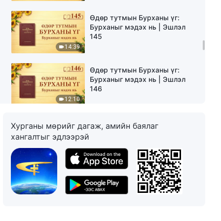
Өдөр тутмын Бурханы үг:
Бурханыг мэдэх нь | Эшлэл
145
14:39
Өдөр тутмын Бурханы үг:
Бурханыг мэдэх нь | Эшлэл
146
12:10
Өдөр тутмын Бурханы үг:
Хурганы мөрийг дагаж, амийн баялаг
Бурханыг мэдэх нь | Эшлэл
хангалтыг эдлээрэй
147
12:00
Өдөр тутмын Бурханы үг:
Бурханыг мэдэх нь | Эшлэл
148
8:39