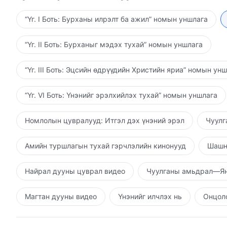
хөдөлгөөн бүрийг ноёлдог гэсэн үг үү? Хэрвээ Тэр
Тэр чамд зүүн зүг рүү яв гэж хэлбэл, чи баруун зүг
“Үг. I Боть: Бурханы илрэлт ба ажил” номын уншлага
байна гэсэн үг үү? (Үгүй.) Тэгвэл энэ нь юу вэ? (Э
харуулна гэсэн үг.) Сүүлчийн энэ үе шат хүртэл Бу
“Үг. II Боть: Бурханыг мэдэх тухай” номын уншлага
хэлсэн бүх үгний хүнд үзүүлэх үр нөлөө ямар байс
амьдран харуулах мѳн үү? “Бурхан хүний зүрх сэтгэ
“Үг. III Боть: Эцсийн өдрүүдийн Христийн яриа” номын ун
Бурхан хүний зүрх сэтгэлийг аваад үүнийг эзлэн ав
санагддаг; Тэр үүн дотор амьдарч, хүний зүрх сэт
“Үг. VI Боть: Үнэнийг эрэлхийлэх тухай” номын уншлага
зүрх сэтгэлийн эзэн болдог, ингэснээр хүн Бурханы
түвшинд бол, хүн бүхэн Бурхан болсон мэт, Бурхан
Номлолын цувралууд: Итгэл дэх үнэний эрэл
Чуулг
эзэмшсэн мэт харагдана. Тэгвэл энэ тохиолдолд, х
“Эзлэн авах” гэдгийг ингэж тайлбарлаж болох уу? (Ү
Амийн туршлагын тухай гэрчлэлийн кинонууд
Шашн
асууя: Бурханы хүнд хангасан бүх үг болон үнэн нь
болохын илэрхийлэл мөн үү? (Тийм.) Энэ бол гарцаа
Найрал дууны цуврал видео
Чуулганы амьдрал—Ян
Өөрөө хэрэгжүүлж, Өөрөө эзэмшихийн тулд байдаг 
шүүх үедээ юунаас болж үүнийг хийдэг вэ? Эдгээр 
Магтан дууны видео
Үнэнийг илчлэх нь
Онцолс
хэлдэг эдгээр үгийн агуулга юу вэ? Тэдгээр нь юун
чанар дээр үндэслэдэг үү? (Тийм.) Иймээс хүнийг