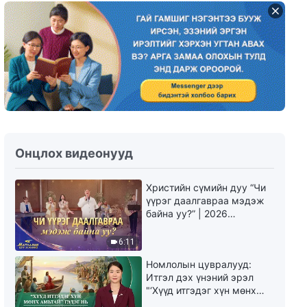
Өдөр тутмын Бурханы үг:
Бурханыг мэдэх нь | Эшлэл
136
3:47
Өдөр тутмын Бурханы үг:
Бурханыг мэдэх нь | Эшлэл
137
9:08
Онцлох видеонууд
Өдөр тутмын Бурханы үг:
Бурханыг мэдэх нь | Эшлэл
138
Христийн сүмийн дуу “Чи
14:46
үүрэг даалгавраа мэдэж
байна уу?” | 2026
Өдөр тутмын Бурханы үг:
Магтаалын дуу хоолой
Бурханыг мэдэх нь | Эшлэл
6:11
139
Номлолын цувралууд:
16:23
Итгэл дэх үнэний эрэл
"‘Хүүд итгэдэг хүн мөнх
Өдөр тутмын Бурханы үг:
амьтай’ гэдэг нь үнэндээ