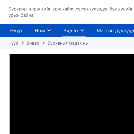
Бурханы илрэлтийг эрж хайж, хүсэн хүлээдэг бүх хүнийг
урьж байна
Нүүр
Ном
Видео
Магтан дуунуу
Нүүр
Видео
Бурханыг мэдэх нь