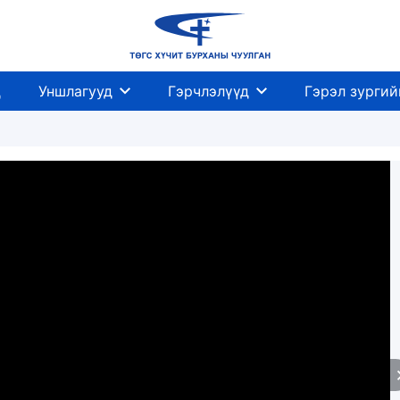
д
Уншлагууд
Гэрчлэлүүд
Гэрэл зургий