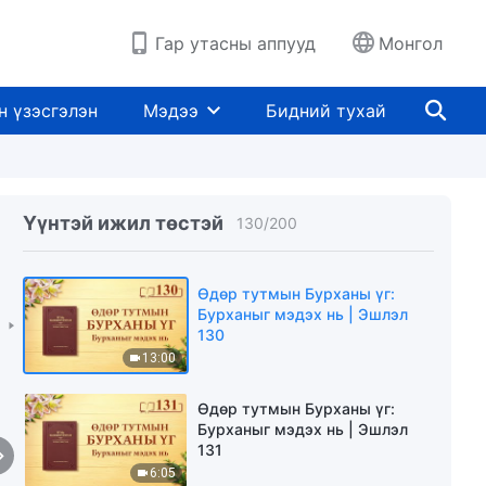
7:05
Гар утасны аппууд
Монгол
Өдөр тутмын Бурханы үг:
Бурханыг мэдэх нь | Эшлэл
128
н үзэсгэлэн
Мэдээ
Бидний тухай
8:17
Өдөр тутмын Бурханы үг:
Бурханыг мэдэх нь | Эшлэл
129
Үүнтэй ижил төстэй
130
/
200
10:32
Өдөр тутмын Бурханы үг:
Бурханыг мэдэх нь | Эшлэл
130
13:00
Өдөр тутмын Бурханы үг:
Бурханыг мэдэх нь | Эшлэл
131
6:05