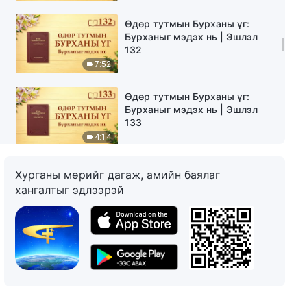
Өдөр тутмын Бурханы үг:
Бурханыг мэдэх нь | Эшлэл
132
7:52
Өдөр тутмын Бурханы үг:
Бурханыг мэдэх нь | Эшлэл
133
4:14
Өдөр тутмын Бурханы үг:
Хурганы мөрийг дагаж, амийн баялаг
Бурханыг мэдэх нь | Эшлэл
хангалтыг эдлээрэй
134
10:04
Өдөр тутмын Бурханы үг:
Бурханыг мэдэх нь | Эшлэл
135
5:32