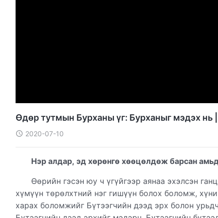
Өдөр тутмын Бурханы үг: Бурханыг мэдэх нь 
2020-07-10
Нэр алдар, эд хөрөнгө хөөцөлдөж барсан амьд
Өөрийн гэсэн юу ч үгүйгээр аянаа эхэлсэн ганц
хүмүүн төрөлхтний нэг гишүүн болох боломж, хүн
харах боломжийг Бүтээгчийн дээд эрх болон урьдч
Бүтээгчийн дээд эрхийг мэдэрч, Бүтээгчийн бүтээ