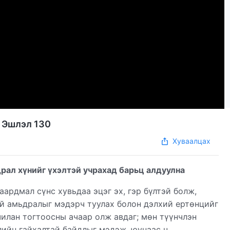
| Эшлэл 130
Хуваалцах
рал хүнийг үхэлтэй учрахад барьц алдуулна
аардмал сүнс хувьдаа эцэг эх, гэр бүлтэй болж,
ий амьдралыг мэдэрч туулах болон дэлхий ертөнцийг
илан тогтоосны ачаар олж авдаг; мөн түүнчлэн
лийн гайхалтай байдлыг мэдэж, юунаас ч