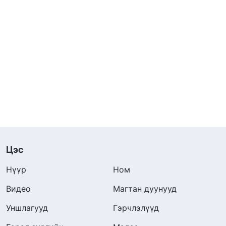
Цэс
Нүүр
Ном
Видео
Магтан дуунууд
Уншлагууд
Гэрчлэлүүд