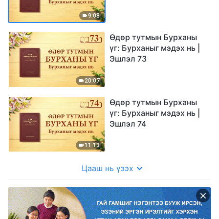
9:08
Өдөр тутмын Бурханы
үг: Бурханыг мэдэх нь |
Эшлэл 73
20:07
Өдөр тутмын Бурханы
үг: Бурханыг мэдэх нь |
Эшлэл 74
11:13
Цааш нь үзэх