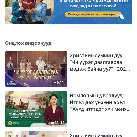
Онцлох видеонууд
Христийн сүмийн дуу
“Чи үүрэг даалгавраа
мэдэж байна уу?” | 2026
Магтаалын дуу хоолой
6:11
Номлолын цувралууд:
Итгэл дэх үнэний эрэл
"‘Хүүд итгэдэг хүн мөнх
амьтай’ гэдэг нь үнэндээ
юу гэсэн үг вэ?"
11:44
Христийн сүмийн дуу