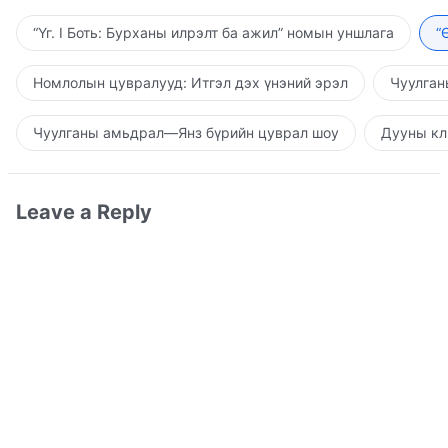
“Үг. I Боть: Бурханы илрэлт ба ажил” номын уншлага
“
Номлолын цувралууд: Итгэл дэх үнэний эрэл
Чуулган
Чуулганы амьдрал—Янз бүрийн цуврал шоу
Дууны кл
Leave a Reply