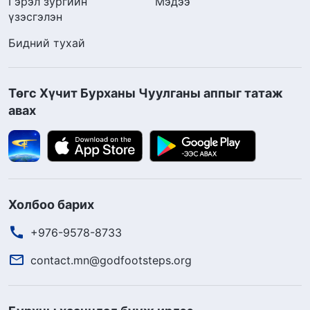
Гэрэл зургийн
Мэдээ
үзэсгэлэн
Бидний тухай
Төгс Хүчит Бурханы Чуулганы аппыг татаж
авах
Холбоо барих
+976-9578-8733
contact.mn@godfootsteps.org