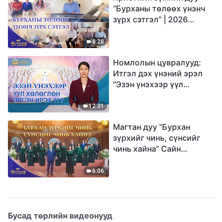
“Бурханы төлөөх үнэнч
зүрх сэтгэл” | 2026
Магтаалын дуу хоолой
6:28
Номлолын цувралууд:
Итгэл дэх үнэний эрэл
"Эзэн үнэхээр үүл
хөлөглөн эргэн ирэх үү?"
12:31
Магтан дуу “Бурхан
зүрхийг чинь, сүнсийг
чинь хайна” Сайн
мэдээний найрал дуу |
2026 Магтаалын дуу
6:06
хоолой
Бусад төрлийн видеонууд