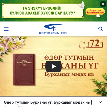
Өдөр тутмын Бурханы үг: Бурханыг мэдэх нь |