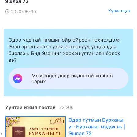
Эшлэл 72
Хуваалцах
2020-06-30
Одоо үед гай гамшиг ойр ойрхон тохиолдож,
Эзэн эргэн ирэх тухай зөгнөлүүд үндсэндээ
биелсэн. Бид Эзэнийг хэрхэн угтан авч болох
вэ?
Messenger дээр бидэнтэй холбоо
барих
Үүнтэй ижил төстэй
72
/
200
Өдөр тутмын Бурханы
үг: Бурханыг мэдэх нь |
Эшлэл 72