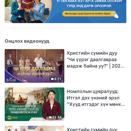
Онцлох видеонууд
Христийн сүмийн дуу
“Чи үүрэг даалгавраа
мэдэж байна уу?” | 2026
Магтаалын дуу хоолой
6:11
Номлолын цувралууд:
Итгэл дэх үнэний эрэл
"‘Хүүд итгэдэг хүн мөнх
амьтай’ гэдэг нь үнэндээ
юу гэсэн үг вэ?"
11:44
Христийн сүмийн дуу