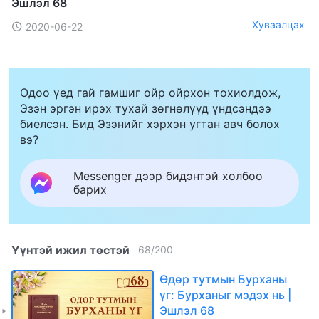
Эшлэл 68
Хуваалцах
2020-06-22
Одоо үед гай гамшиг ойр ойрхон тохиолдож,
Эзэн эргэн ирэх тухай зөгнөлүүд үндсэндээ
биелсэн. Бид Эзэнийг хэрхэн угтан авч болох
вэ?
Messenger дээр бидэнтэй холбоо
барих
Үүнтэй ижил төстэй
68
/
200
Өдөр тутмын Бурханы
үг: Бурханыг мэдэх нь |
Эшлэл 68