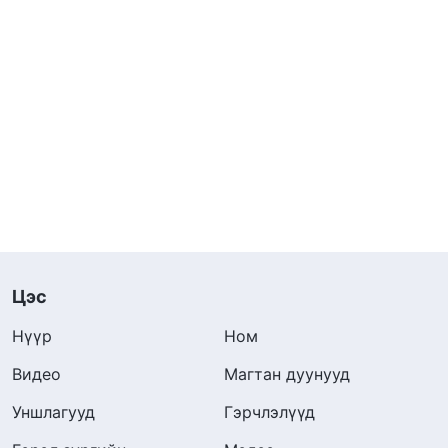
Цэс
Нүүр
Ном
Видео
Магтан дуунууд
Уншлагууд
Гэрчлэлүүд