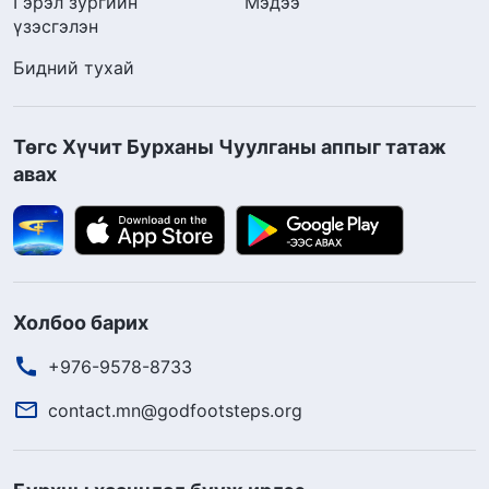
Гэрэл зургийн
Мэдээ
үзэсгэлэн
Бидний тухай
Төгс Хүчит Бурханы Чуулганы аппыг татаж
авах
Холбоо барих
+976-9578-8733
contact.mn@godfootsteps.org