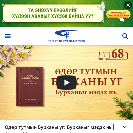
Өдөр тутмын Бурханы үг: Бурханыг мэдэх нь |