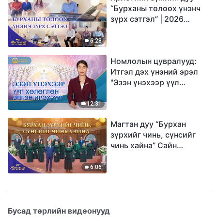
“Бурханы төлөөх үнэнч
зүрх сэтгэл” | 2026
Магтаалын дуу хоолой
6:28
Номлолын цувралууд:
Итгэл дэх үнэний эрэл
"Эзэн үнэхээр үүл
хөлөглөн эргэн ирэх үү?"
12:31
Магтан дуу “Бурхан
зүрхийг чинь, сүнсийг
чинь хайна” Сайн
мэдээний найрал дуу |
2026 Магтаалын дуу
6:06
хоолой
Бусад төрлийн видеонууд