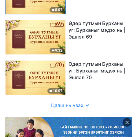
8:07
Өдөр тутмын Бурханы
үг: Бурханыг мэдэх нь |
Эшлэл 69
9:32
Өдөр тутмын Бурханы
үг: Бурханыг мэдэх нь |
Эшлэл 70
10:07
Цааш нь үзэх