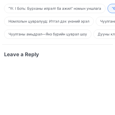
“Үг. I Боть: Бурханы илрэлт ба ажил” номын уншлага
“
Номлолын цувралууд: Итгэл дэх үнэний эрэл
Чуулган
Чуулганы амьдрал—Янз бүрийн цуврал шоу
Дууны кл
Leave a Reply