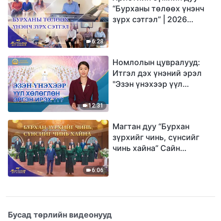
“Бурханы төлөөх үнэнч
зүрх сэтгэл” | 2026
Магтаалын дуу хоолой
6:28
Номлолын цувралууд:
Итгэл дэх үнэний эрэл
"Эзэн үнэхээр үүл
хөлөглөн эргэн ирэх үү?"
12:31
Магтан дуу “Бурхан
зүрхийг чинь, сүнсийг
чинь хайна” Сайн
мэдээний найрал дуу |
2026 Магтаалын дуу
6:06
хоолой
Бусад төрлийн видеонууд