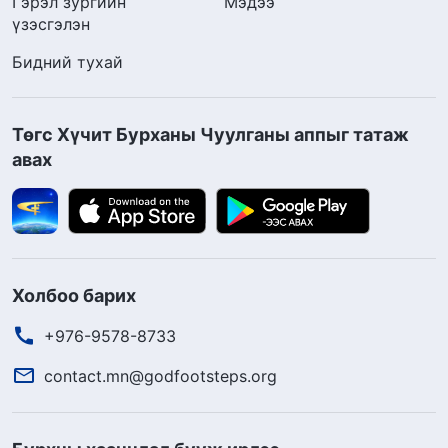
Гэрэл зургийн
Мэдээ
үзэсгэлэн
Бидний тухай
Төгс Хүчит Бурханы Чуулганы аппыг татаж
авах
Холбоо барих
+976-9578-8733
contact.mn@godfootsteps.org