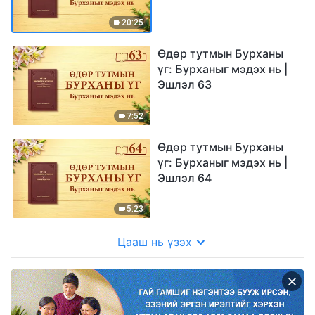
20:25
Өдөр тутмын Бурханы
үг: Бурханыг мэдэх нь |
Эшлэл 63
7:52
Өдөр тутмын Бурханы
үг: Бурханыг мэдэх нь |
Эшлэл 64
5:23
Цааш нь үзэх