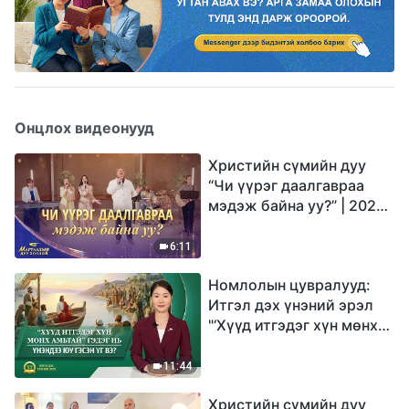
Онцлох видеонууд
Христийн сүмийн дуу
“Чи үүрэг даалгавраа
мэдэж байна уу?” | 2026
Магтаалын дуу хоолой
6:11
Номлолын цувралууд:
Итгэл дэх үнэний эрэл
"‘Хүүд итгэдэг хүн мөнх
амьтай’ гэдэг нь үнэндээ
юу гэсэн үг вэ?"
11:44
Христийн сүмийн дуу