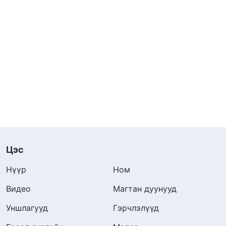
Цэс
Нүүр
Ном
Видео
Магтан дуунууд
Уншлагууд
Гэрчлэлүүд