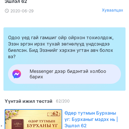
Эшлэл 62
Хуваалцах
2020-06-29
Одоо үед гай гамшиг ойр ойрхон тохиолдож,
Эзэн эргэн ирэх тухай зөгнөлүүд үндсэндээ
биелсэн. Бид Эзэнийг хэрхэн угтан авч болох
вэ?
Messenger дээр бидэнтэй холбоо
барих
Үүнтэй ижил төстэй
62
/
200
Өдөр тутмын Бурханы
үг: Бурханыг мэдэх нь |
Эшлэл 62