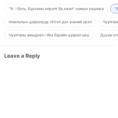
“Үг. I Боть: Бурханы илрэлт ба ажил” номын уншлага
“
Номлолын цувралууд: Итгэл дэх үнэний эрэл
Чуулган
Чуулганы амьдрал—Янз бүрийн цуврал шоу
Дууны кл
Leave a Reply