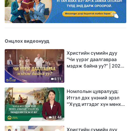
Онцлох видеонууд
Христийн сүмийн дуу
“Чи үүрэг даалгавраа
мэдэж байна уу?” | 2026
Магтаалын дуу хоолой
6:11
Номлолын цувралууд:
Итгэл дэх үнэний эрэл
"‘Хүүд итгэдэг хүн мөнх
амьтай’ гэдэг нь үнэндээ
юу гэсэн үг вэ?"
11:44
Христийн сүмийн дуу