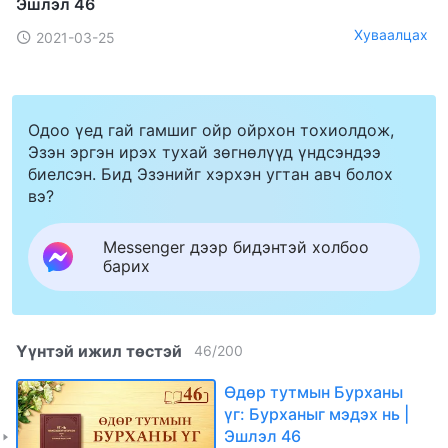
Эшлэл 46
Хуваалцах
2021-03-25
Одоо үед гай гамшиг ойр ойрхон тохиолдож,
Эзэн эргэн ирэх тухай зөгнөлүүд үндсэндээ
биелсэн. Бид Эзэнийг хэрхэн угтан авч болох
вэ?
Messenger дээр бидэнтэй холбоо
барих
Үүнтэй ижил төстэй
46
/
200
Өдөр тутмын Бурханы
үг: Бурханыг мэдэх нь |
Эшлэл 46