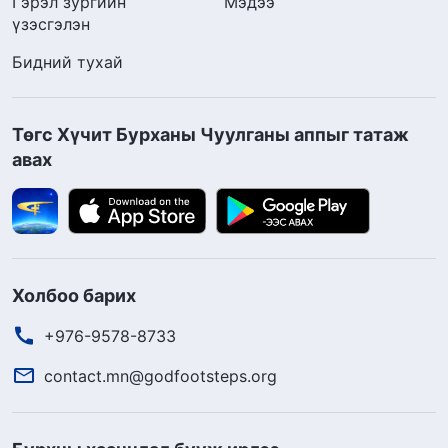
Гэрэл зургийн
Мэдээ
үзэсгэлэн
Бидний тухай
Төгс Хүчит Бурханы Чуулганы аппыг татаж
авах
Холбоо барих
+976-9578-8733
contact.mn@godfootsteps.org