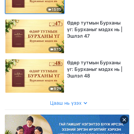
15:05
Өдөр тутмын Бурханы
үг: Бурханыг мэдэх нь |
Эшлэл 47
9:15
Өдөр тутмын Бурханы
үг: Бурханыг мэдэх нь |
Эшлэл 48
9:29
Цааш нь үзэх