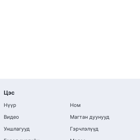
Цэс
Нүүр
Ном
Видео
Магтан дуунууд
Уншлагууд
Гэрчлэлүүд