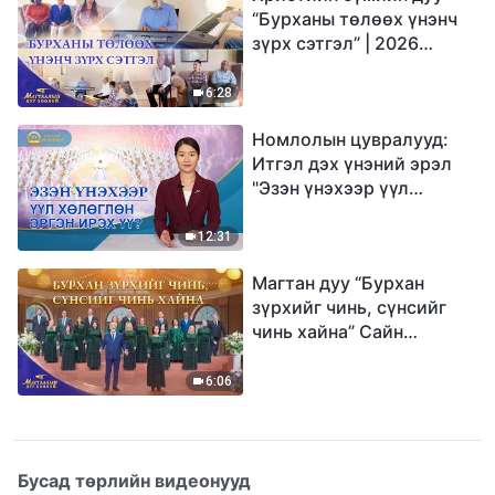
“Бурханы төлөөх үнэнч
зүрх сэтгэл” | 2026
Магтаалын дуу хоолой
6:28
Номлолын цувралууд:
Итгэл дэх үнэний эрэл
"Эзэн үнэхээр үүл
хөлөглөн эргэн ирэх үү?"
12:31
Магтан дуу “Бурхан
зүрхийг чинь, сүнсийг
чинь хайна” Сайн
мэдээний найрал дуу |
2026 Магтаалын дуу
6:06
хоолой
Бусад төрлийн видеонууд