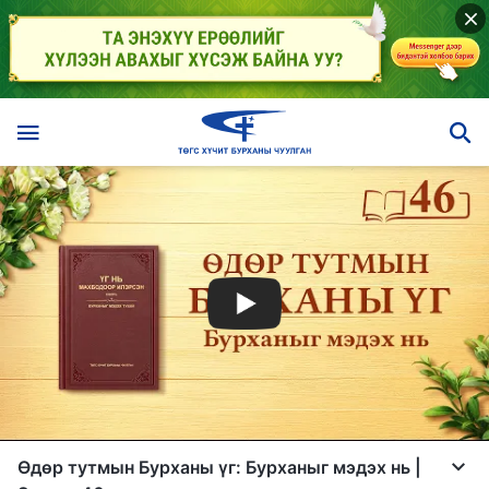
Өдөр тутмын Бурханы үг: Бурханыг мэдэх нь |