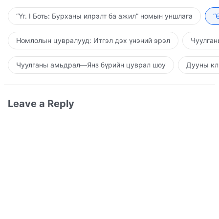
“Үг. I Боть: Бурханы илрэлт ба ажил” номын уншлага
“
Номлолын цувралууд: Итгэл дэх үнэний эрэл
Чуулган
Чуулганы амьдрал—Янз бүрийн цуврал шоу
Дууны кл
Leave a Reply