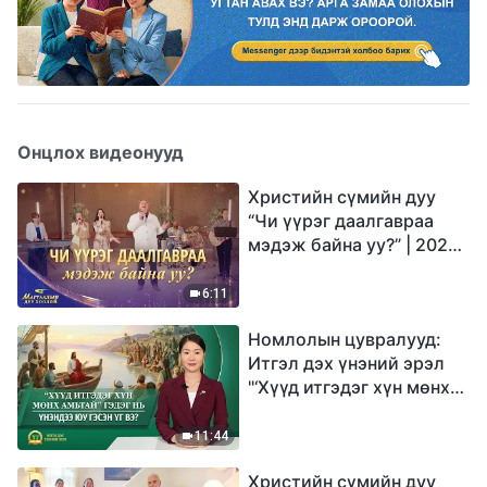
Онцлох видеонууд
Христийн сүмийн дуу
“Чи үүрэг даалгавраа
мэдэж байна уу?” | 2026
Магтаалын дуу хоолой
6:11
Номлолын цувралууд:
Итгэл дэх үнэний эрэл
"‘Хүүд итгэдэг хүн мөнх
амьтай’ гэдэг нь үнэндээ
юу гэсэн үг вэ?"
11:44
Христийн сүмийн дуу