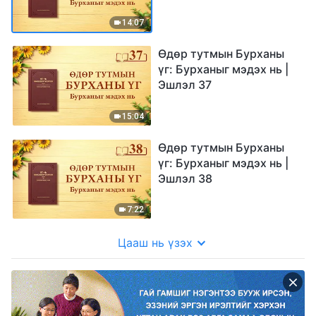
14:07
Өдөр тутмын Бурханы
үг: Бурханыг мэдэх нь |
Эшлэл 37
15:04
Өдөр тутмын Бурханы
үг: Бурханыг мэдэх нь |
Эшлэл 38
7:22
Цааш нь үзэх