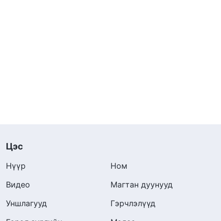
Цэс
Нүүр
Ном
Видео
Магтан дуунууд
Уншлагууд
Гэрчлэлүүд