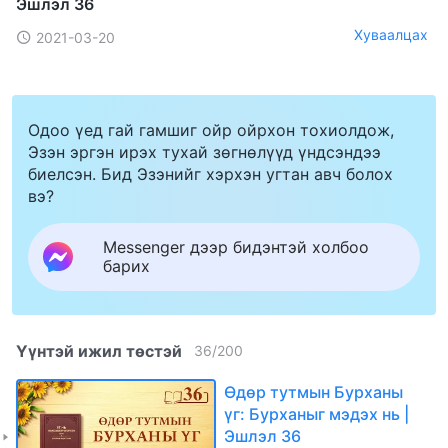
Эшлэл 36
Хуваалцах
2021-03-20
Одоо үед гай гамшиг ойр ойрхон тохиолдож,
Эзэн эргэн ирэх тухай зөгнөлүүд үндсэндээ
биелсэн. Бид Эзэнийг хэрхэн угтан авч болох
вэ?
Messenger дээр бидэнтэй холбоо
барих
Үүнтэй ижил төстэй
36
/
200
Өдөр тутмын Бурханы
үг: Бурханыг мэдэх нь |
Эшлэл 36