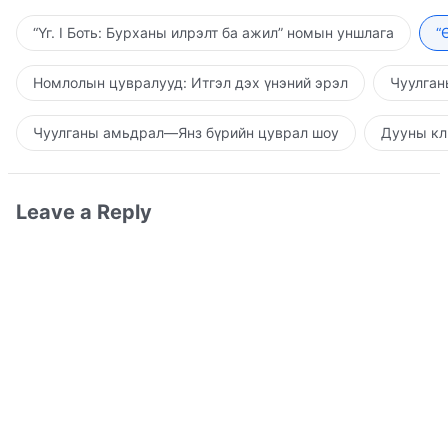
“Үг. I Боть: Бурханы илрэлт ба ажил” номын уншлага
“
Номлолын цувралууд: Итгэл дэх үнэний эрэл
Чуулган
Чуулганы амьдрал—Янз бүрийн цуврал шоу
Дууны кл
Leave a Reply