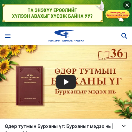
Өдөр тутмын Бурханы үг: Бурханыг мэдэх нь |