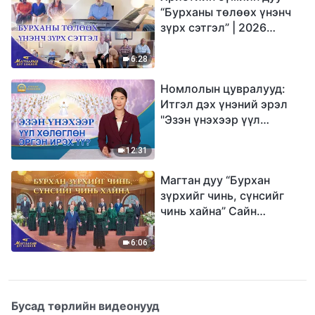
“Бурханы төлөөх үнэнч
зүрх сэтгэл” | 2026
Магтаалын дуу хоолой
6:28
Номлолын цувралууд:
Итгэл дэх үнэний эрэл
"Эзэн үнэхээр үүл
хөлөглөн эргэн ирэх үү?"
12:31
Магтан дуу “Бурхан
зүрхийг чинь, сүнсийг
чинь хайна” Сайн
мэдээний найрал дуу |
2026 Магтаалын дуу
6:06
хоолой
Бусад төрлийн видеонууд