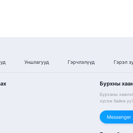
байна уу? Бурханы хайр татам байдал нь зүгээр л
йн дээд, агуу байдал, ариун байдал, тэвчээр, хайр
мөн чанарын янз бүрийн талууд нь Түүнийг Өөрийн
ан хүсэлд биеллээ олж, хүн нэг бүр дээр
ь мэдэрч байсан эсэхээс үл хамааран Бурхан хүн
Өөрийн чин зүрхийг, мэдлэгийг болон янз бүрийн
н бүрийн сүнсийг сэрээж байдаг. Энэ нь маргаангүй
ууд
Уншлагууд
Гэрчлэлүүд
Гэрэл з
вах
Бурхны хаа
Бурханы хаанчл
хүсэж байна уу
Messenger