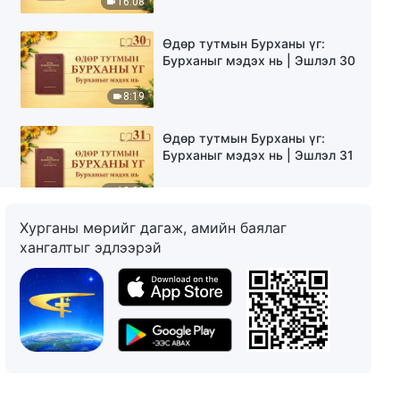
16:08
Өдөр тутмын Бурханы үг:
Бурханыг мэдэх нь | Эшлэл 30
8:19
Өдөр тутмын Бурханы үг:
Бурханыг мэдэх нь | Эшлэл 31
12:33
Хурганы мөрийг дагаж, амийн баялаг
Өдөр тутмын Бурханы үг:
хангалтыг эдлээрэй
Бурханыг мэдэх нь | Эшлэл 32
12:08
Өдөр тутмын Бурханы үг:
Бурханыг мэдэх нь | Эшлэл 33
11:31