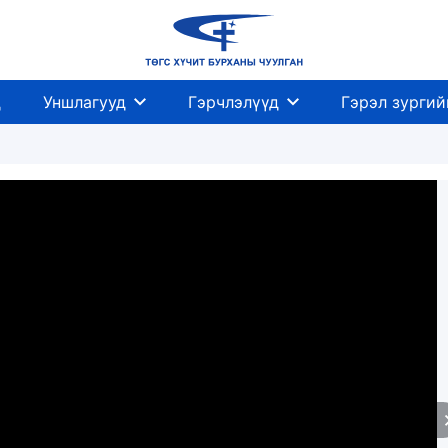
д
Уншлагууд
Гэрчлэлүүд
Гэрэл зургий