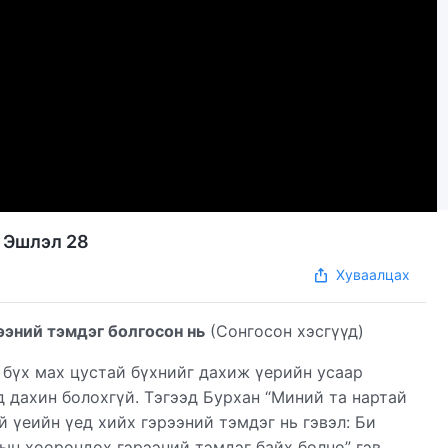
| Эшлэл 28
Хуваалцах
ээний тэмдэг болгосон нь
(Сонгосон хэсгүүд)
ба бүх мах цустай бүхнийг дахиж үерийн усаар
д дахин болохгүй. Тэгээд Бурхан “Миний та нартай
й үеийн үед хийх гэрээний тэмдэг нь гэвэл: Би
рын хоорондох гэрээний тэмдэг байх болно” гэв.