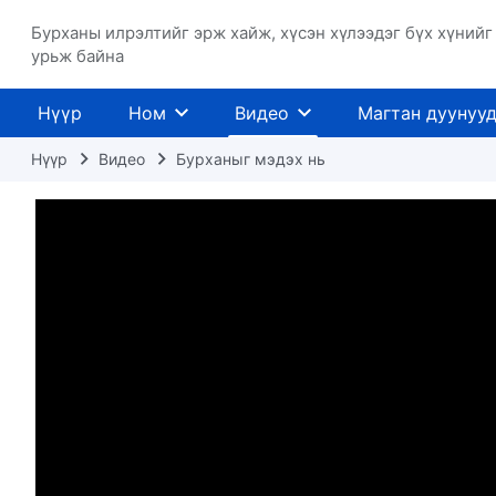
Бурханы илрэлтийг эрж хайж, хүсэн хүлээдэг бүх хүнийг
урьж байна
Нүүр
Ном
Видео
Магтан дуунуу
Нүүр
Видео
Бурханыг мэдэх нь