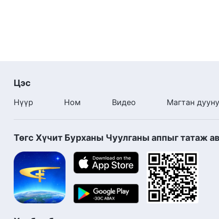
агуу байдлыг зүгээр л цаасан дээрх үгс гэж бодож 
хоосон үг юм уу? Үгүй! Мэдээж үгүй! Бурханы дээди
гэх мэт—энэ бүхэн нь Бурханы зан чанарын болон 
ажлаа хийх болгонд оролцдог ба Түүний хүнд хандс
гүйцэтгэгдэж, тусгагдаж байдаг. Чи үүнийг өмнө н
бүрийг боломжит бүх аргаар халамжилж байдаг ба 
аргыг хэрэглэн хүн бүрийн зүрхийг дулаацуулж, хү
Цэс
үнэн
юм.
Нүүр
Ном
Видео
Магтан дуун
Төгс Хүчит Бурханы Чуулганы аппыг татаж а