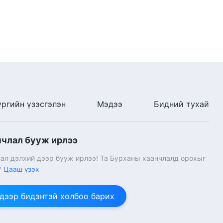
ургийн үзэсгэлэн
Мэдээ
Бидний тухай
нчлал бууж ирлээ
ал дэлхий дээр бууж ирлээ! Та Бурханы хаанчлалд орохыг
?
Цааш үзэх
 дээр бидэнтэй холбоо барих