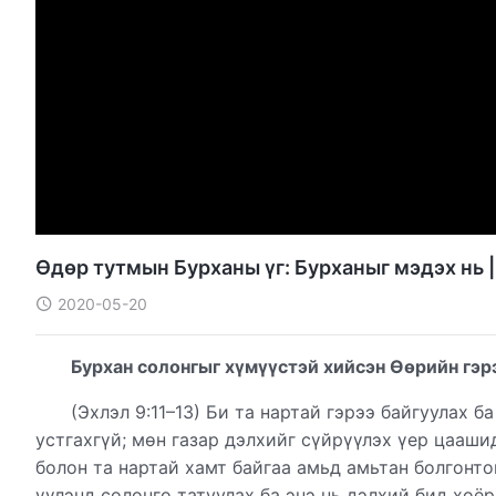
Өдөр тутмын Бурханы үг: Бурханыг мэдэх нь 
2020-05-20
Бурхан солонгыг хүмүүстэй хийсэн Өөрийн гэр
(Эхлэл 9:11–13) Би та нартай гэрээ байгуулах 
устгахгүй; мөн газар дэлхийг сүйрүүлэх үер цааши
болон та нартай хамт байгаа амьд амьтан болгонто
үүлэнд солонго татуулах ба энэ нь дэлхий бид хоё