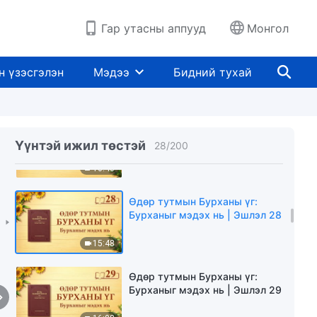
9:12
Гар утасны аппууд
Монгол
Өдөр тутмын Бурханы үг:
Бурханыг мэдэх нь | Эшлэл 26
н үзэсгэлэн
Мэдээ
Бидний тухай
22:15
Өдөр тутмын Бурханы үг:
Бурханыг мэдэх нь | Эшлэл 27
Үүнтэй ижил төстэй
28
/
200
10:46
Өдөр тутмын Бурханы үг:
Бурханыг мэдэх нь | Эшлэл 28
15:48
Өдөр тутмын Бурханы үг:
Бурханыг мэдэх нь | Эшлэл 29