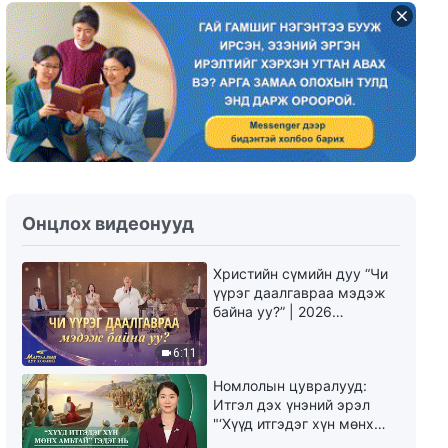
Өдөр тутмын Бурханы үг:
Бурханыг мэдэх нь | Эшлэл 34
10:45
Өдөр тутмын Бурханы үг:
Бурханыг мэдэх нь | Эшлэл 35
10:38
Онцлох видеонууд
Өдөр тутмын Бурханы үг:
Бурханыг мэдэх нь | Эшлэл 36
Христийн сүмийн дуу “Чи
үүрэг даалгавраа мэдэж
14:07
байна уу?” | 2026
Магтаалын дуу хоолой
Өдөр тутмын Бурханы үг:
6:11
Бурханыг мэдэх нь | Эшлэл 37
Номлолын цувралууд:
Итгэл дэх үнэний эрэл
15:04
"‘Хүүд итгэдэг хүн мөнх
амьтай’ гэдэг нь үнэндээ