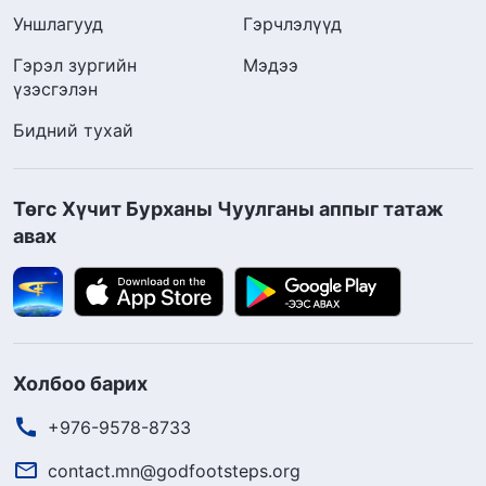
Уншлагууд
Гэрчлэлүүд
Гэрэл зургийн
Мэдээ
үзэсгэлэн
Бидний тухай
Төгс Хүчит Бурханы Чуулганы аппыг татаж
авах
Холбоо барих
+976-9578-8733
contact.mn@godfootsteps.org