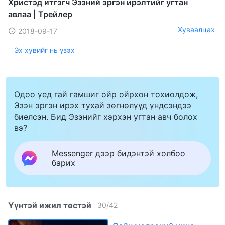
Христэд итгэгч Эзэний эргэн ирэлтийг угтан
авлаа | Трейлер
Хуваалцах
2018-09-17
Эх хувийг нь үзэх
Одоо үед гай гамшиг ойр ойрхон тохиолдож,
Эзэн эргэн ирэх тухай зөгнөлүүд үндсэндээ
биелсэн. Бид Эзэнийг хэрхэн угтан авч болох
вэ?
Messenger дээр бидэнтэй холбоо
барих
Үүнтэй ижил төстэй
30
/
42