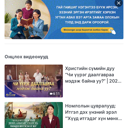
Онцлох видеонууд
Христийн сүмийн дуу
“Чи үүрэг даалгавраа
мэдэж байна уу?” | 2026
Магтаалын дуу хоолой
6:11
Номлолын цувралууд:
Итгэл дэх үнэний эрэл
"‘Хүүд итгэдэг хүн мөнх
амьтай’ гэдэг нь үнэндээ