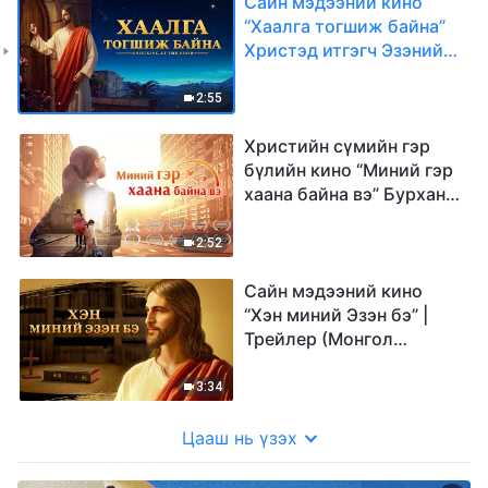
Сайн мэдээний кино
“Хаалга тогшиж байна”
Христэд итгэгч Эзэний
эргэн ирэлтийг угтан
авлаа | Трейлер
2:55
Христийн сүмийн гэр
бүлийн кино “Миний гэр
хаана байна вэ” Бурхан
бол миний найдвар |
Трейлер
2:52
Сайн мэдээний кино
“Хэн миний Эзэн бэ” |
Трейлер (Монгол
хэлээр)
3:34
Цааш нь үзэх