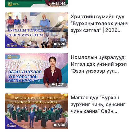
юу гэсэн үг вэ?"
11:44
Христийн сүмийн дуу
“Бурханы төлөөх үнэнч
зүрх сэтгэл” | 2026
Магтаалын дуу хоолой
6:28
Номлолын цувралууд:
Итгэл дэх үнэний эрэл
"Эзэн үнэхээр үүл
хөлөглөн эргэн ирэх үү?"
12:31
Магтан дуу “Бурхан
зүрхийг чинь, сүнсийг
чинь хайна” Сайн
мэдээний найрал дуу |
2026 Магтаалын дуу
6:06
хоолой