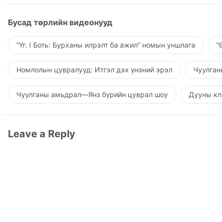
Бусад төрлийн видеонууд
“Үг. I Боть: Бурханы илрэлт ба ажил” номын уншлага
“
Номлолын цувралууд: Итгэл дэх үнэний эрэл
Чуулган
Чуулганы амьдрал—Янз бүрийн цуврал шоу
Дууны кл
Leave a Reply