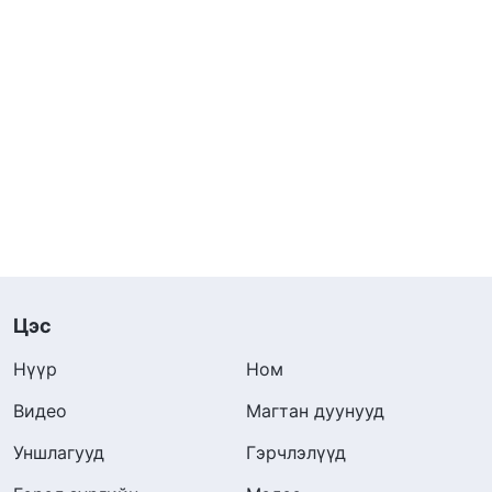
Цэс
Нүүр
Ном
Видео
Магтан дуунууд
Уншлагууд
Гэрчлэлүүд