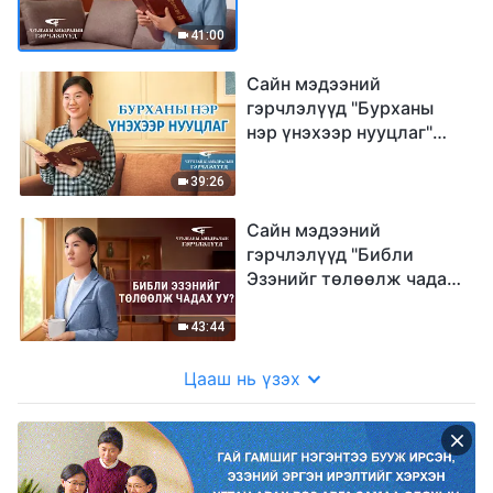
сонссон" (Mонгол
хэлээр)
41:00
Сайн мэдээний
гэрчлэлүүд "Бурханы
нэр үнэхээр нууцлаг"
(Mонгол хэлээр)
39:26
Сайн мэдээний
гэрчлэлүүд "Библи
Эзэнийг төлөөлж чадах
уу?" (Mонгол хэлээр)
43:44
Цааш нь үзэх