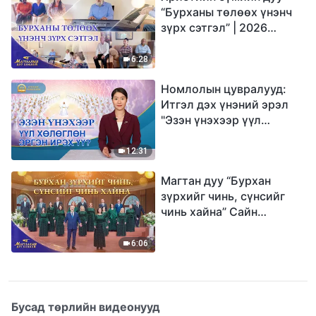
“Бурханы төлөөх үнэнч
зүрх сэтгэл” | 2026
Магтаалын дуу хоолой
6:28
Номлолын цувралууд:
Итгэл дэх үнэний эрэл
"Эзэн үнэхээр үүл
хөлөглөн эргэн ирэх үү?"
12:31
Магтан дуу “Бурхан
зүрхийг чинь, сүнсийг
чинь хайна” Сайн
мэдээний найрал дуу |
2026 Магтаалын дуу
6:06
хоолой
Бусад төрлийн видеонууд