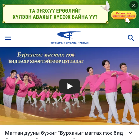
Магтан дууны бүжиг “Бурханыг магтах гэж бид