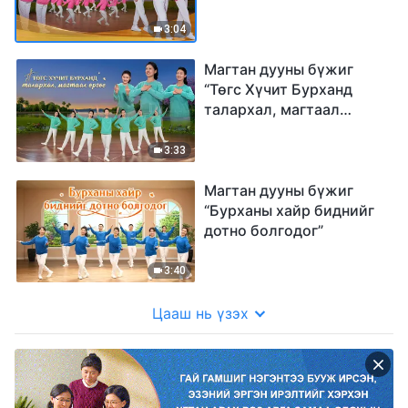
цугладаг”
3:04
Магтан дууны бүжиг
“Төгс Хүчит Бурханд
талархал, магтаал
өргөе”
3:33
Магтан дууны бүжиг
“Бурханы хайр биднийг
дотно болгодог”
3:40
Цааш нь үзэх