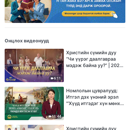
Онцлох видеонууд
Христийн сүмийн дуу
“Чи үүрэг даалгавраа
мэдэж байна уу?” | 2026
Магтаалын дуу хоолой
6:11
Номлолын цувралууд:
Итгэл дэх үнэний эрэл
"‘Хүүд итгэдэг хүн мөнх
амьтай’ гэдэг нь үнэндээ
юу гэсэн үг вэ?"
11:44
Христийн сүмийн дуу