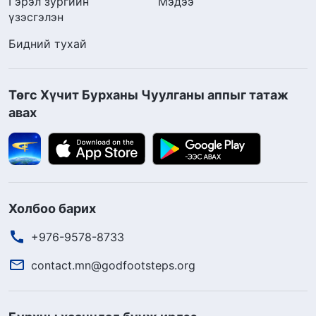
Гэрэл зургийн
Мэдээ
үзэсгэлэн
Бидний тухай
Төгс Хүчит Бурханы Чуулганы аппыг татаж
авах
Холбоо барих
+976-9578-8733
contact.mn@godfootsteps.org