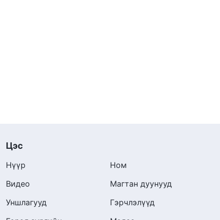
Цэс
Нүүр
Ном
Видео
Магтан дуунууд
Уншлагууд
Гэрчлэлүүд