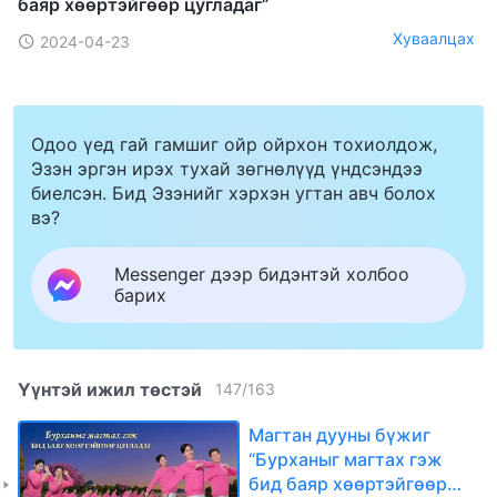
баяр хөөртэйгөөр цугладаг”
Хуваалцах
2024-04-23
Одоо үед гай гамшиг ойр ойрхон тохиолдож,
Эзэн эргэн ирэх тухай зөгнөлүүд үндсэндээ
биелсэн. Бид Эзэнийг хэрхэн угтан авч болох
вэ?
Messenger дээр бидэнтэй холбоо
барих
Үүнтэй ижил төстэй
147
/
163
Магтан дууны бүжиг
“Бурханыг магтах гэж
бид баяр хөөртэйгөөр