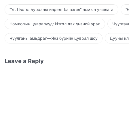
“Үг. I Боть: Бурханы илрэлт ба ажил” номын уншлага
“
Номлолын цувралууд: Итгэл дэх үнэний эрэл
Чуулган
Чуулганы амьдрал—Янз бүрийн цуврал шоу
Дууны кл
Leave a Reply