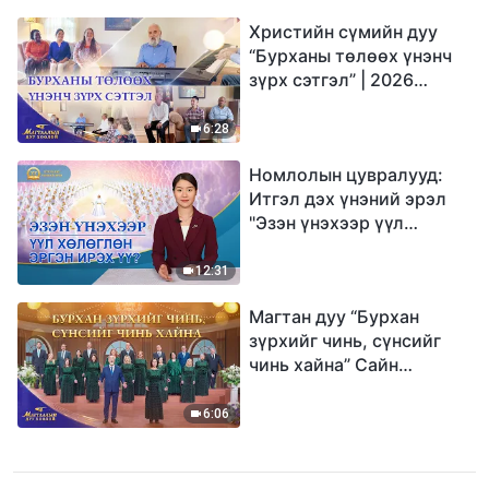
Христийн сүмийн дуу
“Бурханы төлөөх үнэнч
зүрх сэтгэл” | 2026
Магтаалын дуу хоолой
6:28
Номлолын цувралууд:
Итгэл дэх үнэний эрэл
"Эзэн үнэхээр үүл
хөлөглөн эргэн ирэх үү?"
12:31
Магтан дуу “Бурхан
зүрхийг чинь, сүнсийг
чинь хайна” Сайн
мэдээний найрал дуу |
2026 Магтаалын дуу
6:06
хоолой