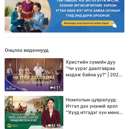
Онцлох видеонууд
Христийн сүмийн дуу
“Чи үүрэг даалгавраа
мэдэж байна уу?” | 2026
Магтаалын дуу хоолой
6:11
Номлолын цувралууд:
Итгэл дэх үнэний эрэл
"‘Хүүд итгэдэг хүн мөнх
амьтай’ гэдэг нь үнэндээ
юу гэсэн үг вэ?"
11:44