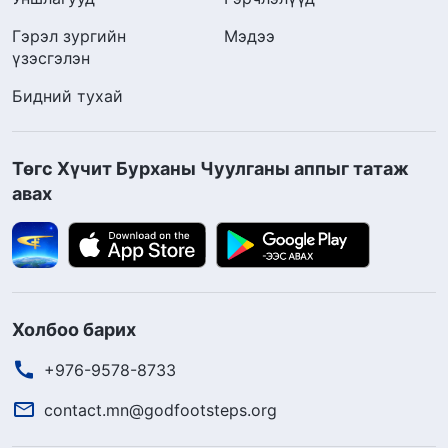
Гэрэл зургийн
Мэдээ
үзэсгэлэн
Бидний тухай
Төгс Хүчит Бурханы Чуулганы аппыг татаж
авах
Холбоо барих
+976-9578-8733
contact.mn@godfootsteps.org