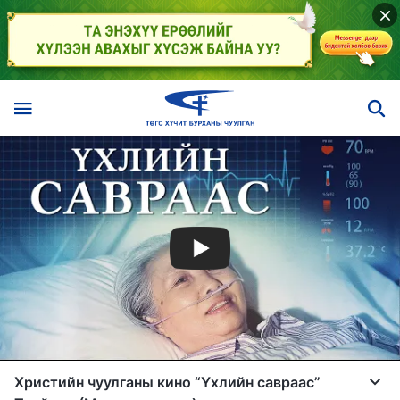
Христийн чуулганы кино “Үхлийн савраас”