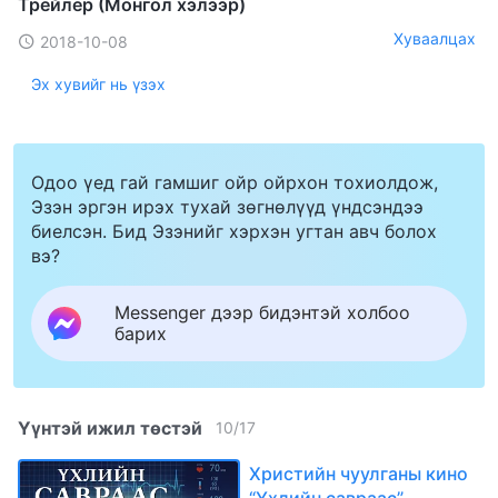
Трейлер (Монгол хэлээр)
Хуваалцах
2018-10-08
Эх хувийг нь үзэх
Одоо үед гай гамшиг ойр ойрхон тохиолдож,
Эзэн эргэн ирэх тухай зөгнөлүүд үндсэндээ
биелсэн. Бид Эзэнийг хэрхэн угтан авч болох
вэ?
Messenger дээр бидэнтэй холбоо
барих
Үүнтэй ижил төстэй
10
/
17
Христийн чуулганы кино
“Үхлийн савраас”