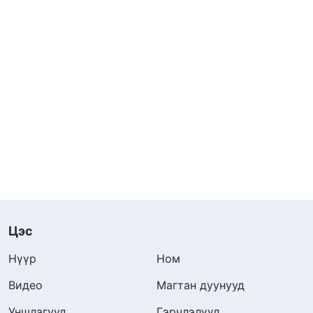
Цэс
Нүүр
Ном
Видео
Магтан дуунууд
Уншлагууд
Гэрчлэлүүд