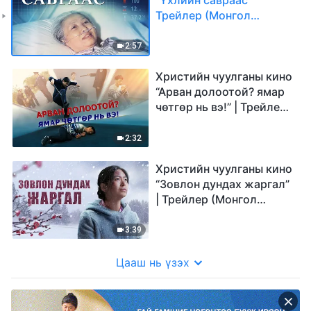
Трейлер (Монгол
хэлээр)
2:57
Христийн чуулганы кино
“Арван долоотой? ямар
чөтгөр нь вэ!” | Трейлер
(Монгол хэлээр)
2:32
Христийн чуулганы кино
“Зовлон дундах жаргал”
| Трейлер (Монгол
хэлээр)
3:39
Цааш нь үзэх