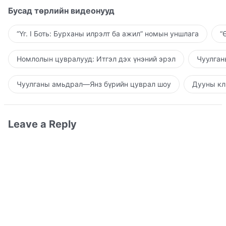
Бусад төрлийн видеонууд
“Үг. I Боть: Бурханы илрэлт ба ажил” номын уншлага
“
Номлолын цувралууд: Итгэл дэх үнэний эрэл
Чуулган
Чуулганы амьдрал—Янз бүрийн цуврал шоу
Дууны кл
Leave a Reply