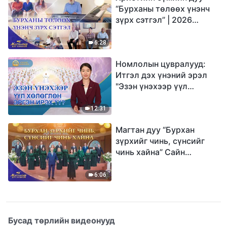
“Бурханы төлөөх үнэнч
зүрх сэтгэл” | 2026
Магтаалын дуу хоолой
6:28
Номлолын цувралууд:
Итгэл дэх үнэний эрэл
"Эзэн үнэхээр үүл
хөлөглөн эргэн ирэх үү?"
12:31
Магтан дуу “Бурхан
зүрхийг чинь, сүнсийг
чинь хайна” Сайн
мэдээний найрал дуу |
2026 Магтаалын дуу
6:06
хоолой
Бусад төрлийн видеонууд