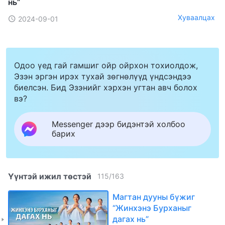
нь”
Хуваалцах
2024-09-01
Одоо үед гай гамшиг ойр ойрхон тохиолдож,
Эзэн эргэн ирэх тухай зөгнөлүүд үндсэндээ
биелсэн. Бид Эзэнийг хэрхэн угтан авч болох
вэ?
Messenger дээр бидэнтэй холбоо
барих
Үүнтэй ижил төстэй
115
/
163
Магтан дууны бүжиг
“Жинхэнэ Бурханыг
дагах нь”