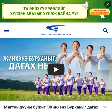
Магтан дууны бүжиг “Жинхэнэ Бурханыг дагах