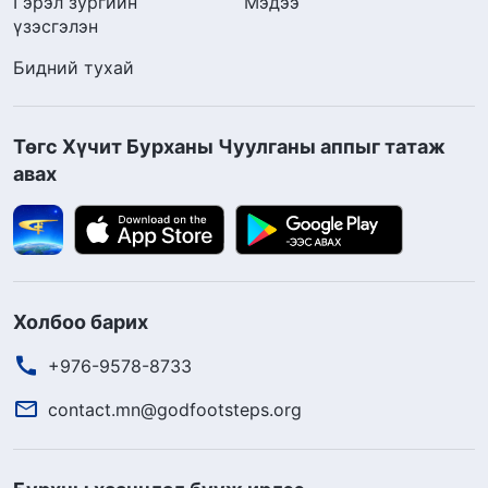
Гэрэл зургийн
Мэдээ
үзэсгэлэн
Бидний тухай
Төгс Хүчит Бурханы Чуулганы аппыг татаж
авах
Холбоо барих
+976-9578-8733
contact.mn@godfootsteps.org