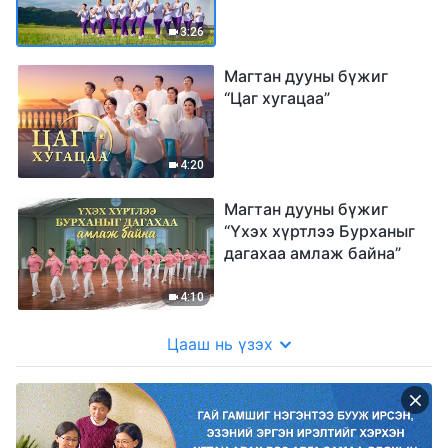
3:26
Магтан дууны бүжиг
“Цаг хугацаа”
4:20
Магтан дууны бүжиг
“Үхэх хүртлээ Бурханыг
дагахаа амлаж байна”
4:10
Цааш нь үзэх