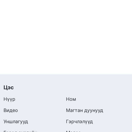
Цэс
Нүүр
Ном
Видео
Магтан дуунууд
Уншлагууд
Гэрчлэлүүд