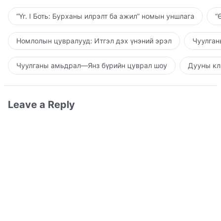
“Үг. I Боть: Бурханы илрэлт ба ажил” номын уншлага
“
Номлолын цувралууд: Итгэл дэх үнэний эрэл
Чуулган
Чуулганы амьдрал—Янз бүрийн цуврал шоу
Дууны кл
Leave a Reply