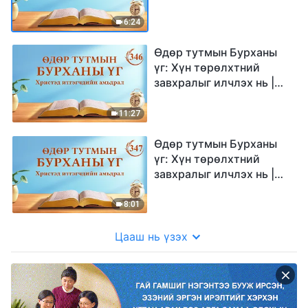
Эшлэл 345
6:24
Өдөр тутмын Бурханы
үг: Хүн төрөлхтний
завхралыг илчлэх нь |
Эшлэл 346
11:27
Өдөр тутмын Бурханы
үг: Хүн төрөлхтний
завхралыг илчлэх нь |
Эшлэл 347
8:01
Цааш нь үзэх