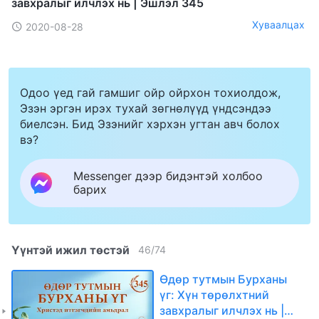
завхралыг илчлэх нь | Эшлэл 345
Хуваалцах
2020-08-28
Одоо үед гай гамшиг ойр ойрхон тохиолдож,
Эзэн эргэн ирэх тухай зөгнөлүүд үндсэндээ
биелсэн. Бид Эзэнийг хэрхэн угтан авч болох
вэ?
Messenger дээр бидэнтэй холбоо
барих
Үүнтэй ижил төстэй
46
/
74
Өдөр тутмын Бурханы
үг: Хүн төрөлхтний
завхралыг илчлэх нь |