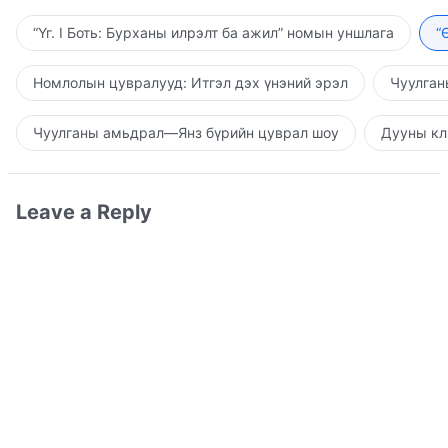
“Үг. I Боть: Бурханы илрэлт ба ажил” номын уншлага
“
Номлолын цувралууд: Итгэл дэх үнэний эрэл
Чуулган
Чуулганы амьдрал—Янз бүрийн цуврал шоу
Дууны кл
Leave a Reply