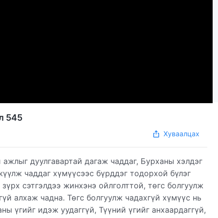
л 545
Хуваалцах
 ажлыг дуулгавартай дагаж чаддаг, Бурханы хэлдэг
жүүлж чаддаг хүмүүсээс бүрддэг тодорхой бүлэг
 зүрх сэтгэлдээ жинхэнэ ойлголттой, төгс болгуулж
гүй алхаж чадна. Төгс болгуулж чадахгүй хүмүүс нь
ы үгийг идэж уудаггүй, Түүний үгийг анхаардаггүй,