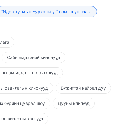
 аливаа хэрэг явдал үнэнтэй таардаггүй бөгөөд
аны эсрэг нүгэл үйлдэж байгаа хэрэг. Иймээс чи
“Өдөр тутмын Бурханы үг” номын уншлага
х үедээ, үүргээ гүйцэтгэж, ажил хэргээ явуулах
х ёстой. Үүргээ биелүүлэх үед чинь Бурхан чамтай
ны гэрийн ажлын төлөө байгаа цагт хийдэг бүхнийг
 чин сэтгэлээсээ өөрийгөө зориулах хэрэгтэй.
шлага
хайр байдаг, Бурханы халамж, хамгаалалт,
наа зорилго чинь бол чиний залбирал үр дүнтэй
Сайн мэдээний кинонууд
зүрх сэтгэлээ нээж, Бурханд залбиран, худал
үйлийг Түүнд хэлбэл залбирал чинь гарцаагүй үр
аны амьдралын гэрчлэлүүд
эхээр хайрладаг бол “Тэнгэр, газарт болон бүх
үнс миний хийдэг бүхнийг шалгаж, намайг цаг
ы хавчлагын кинонууд
Бүжигтэй найрал дуу
аны өмнө байлгах боломж олгох болтугай. Миний
нэгэн цагт Танаас урвавал намайг хатуу чангаар
з бүрийн цуврал шоу
Дууны клипүүд
д ч намайг бүү өршөө!” хэмээн Бурханд тангарагла.
үрхлэхгүй бол хулчгар бөгөөд өөрийгөө хайрласаар
он видеоны хэсгүүд
р байна уу? Хэрэв үнэхээр ингэж шийдсэн бол ийм
аглах шийдвэр байгаа бол Бурхан шийдвэрийг чинь