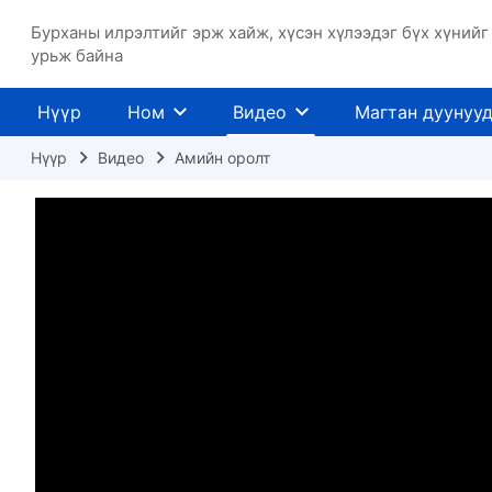
Бурханы илрэлтийг эрж хайж, хүсэн хүлээдэг бүх хүнийг
урьж байна
Нүүр
Ном
Видео
Магтан дуунуу
Нүүр
Видео
Амийн оролт