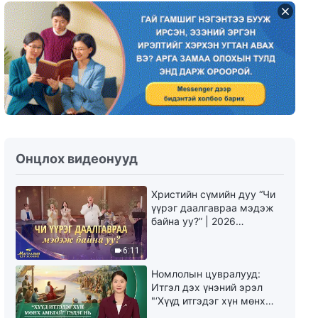
Өдөр тутмын Бурханы үг:
Амийн оролт | Эшлэл 551
9:27
Өдөр тутмын Бурханы үг:
Амийн оролт | Эшлэл 552
7:10
Өдөр тутмын Бурханы үг:
Онцлох видеонууд
Амийн оролт | Эшлэл 553
Христийн сүмийн дуу “Чи
7:25
үүрэг даалгавраа мэдэж
байна уу?” | 2026
Өдөр тутмын Бурханы үг:
Магтаалын дуу хоолой
Амийн оролт | Эшлэл 554
6:11
Номлолын цувралууд:
11:47
Итгэл дэх үнэний эрэл
"‘Хүүд итгэдэг хүн мөнх
Өдөр тутмын Бурханы үг:
амьтай’ гэдэг нь үнэндээ