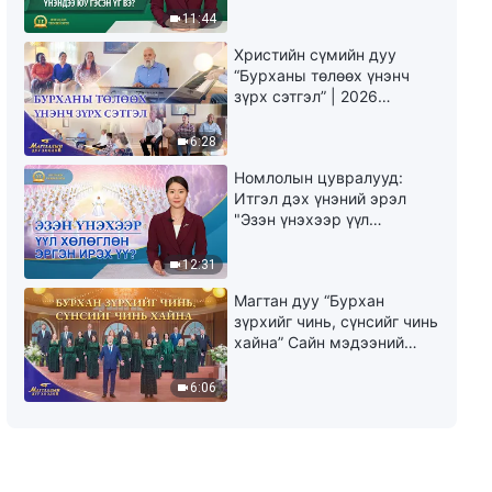
Амийн оролт | Эшлэл 555
юу гэсэн үг вэ?"
11:44
7:56
Христийн сүмийн дуу
“Бурханы төлөөх үнэнч
зүрх сэтгэл” | 2026
Өдөр тутмын Бурханы үг:
Магтаалын дуу хоолой
Амийн оролт | Эшлэл 566
6:28
7:33
Номлолын цувралууд:
Итгэл дэх үнэний эрэл
"Эзэн үнэхээр үүл
хөлөглөн эргэн ирэх үү?"
12:31
Магтан дуу “Бурхан
зүрхийг чинь, сүнсийг чинь
хайна” Сайн мэдээний
найрал дуу | 2026
Магтаалын дуу хоолой
6:06