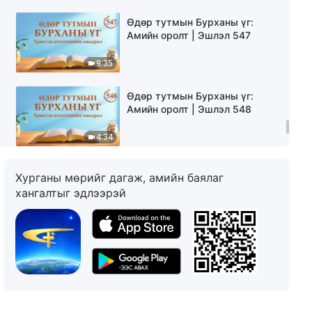
Өдөр тутмын Бурханы үг:
Амийн оролт | Эшлэл 547
9:35
Өдөр тутмын Бурханы үг:
Амийн оролт | Эшлэл 548
4:34
Өдөр тутмын Бурханы үг:
Хурганы мөрийг дагаж, амийн баялаг
Амийн оролт | Эшлэл 549
хангалтыг эдлээрэй
7:01
Өдөр тутмын Бурханы үг:
Амийн оролт | Эшлэл 550
5:19