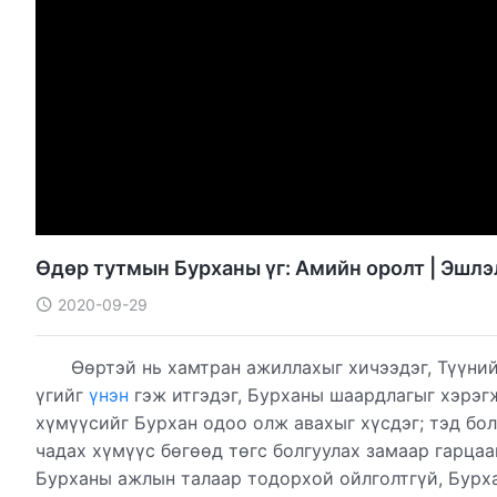
Өдөр тутмын Бурханы үг: Амийн оролт | Эшлэ
2020-09-29
Өөртэй нь хамтран ажиллахыг хичээдэг, Түүний
үгийг
үнэн
гэж итгэдэг, Бурханы шаардлагыг хэрэг
хүмүүсийг Бурхан одоо олж авахыг хүсдэг; тэд бол
чадах хүмүүс бөгөөд төгс болгуулах замаар гарцаа
Бурханы ажлын талаар тодорхой ойлголтгүй, Бурхан