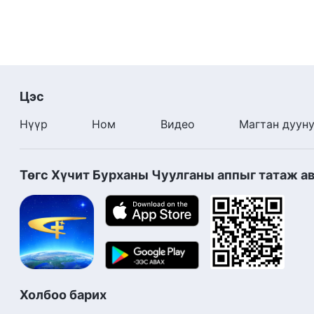
Цэс
Нүүр
Ном
Видео
Магтан дуун
Төгс Хүчит Бурханы Чуулганы аппыг татаж а
Холбоо барих