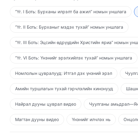
чадахгүй. Бурханы шинжилтийг тэсвэрлэж чадахгүй
үүнийг хаях хэрэгтэй; үүнээс өөрөөр хийх нь Бурх
“Үг. I Боть: Бурханы илрэлт ба ажил” номын уншлага
залбирах үедээ, ах эгч нартайгаа ярилцаж, нөхөрлө
үедээ зүрх сэтгэлээ цаг үргэлж Бурханы өмнө тави
“Үг. II Боть: Бурханыг мэдэх тухай” номын уншлага
хамт байдаг бөгөөд санаа зорилго чинь зөв, Бурха
чинь Тэр хүлээн зөвшөөрнө; чи үүргээ биелүүлэхэд
“Үг. III Боть: Эцсийн өдрүүдийн Христийн яриа” номын ун
Залбирах үедээ зүрх сэтгэлд чинь Бурханыг гэсэн 
шинжилтийг эрэлхийлдэг бол, хэрэв эдгээр зүйл са
“Үг. VI Боть: Үнэнийг эрэлхийлэх тухай” номын уншлага
байна. Жишээлбэл, цуглаан дээр залбирах үедээ чи 
хуурмаг зүйл ярилгүйгээр зүрх сэтгэлдээ байгаа з
Номлолын цувралууд: Итгэл дэх үнэний эрэл
Чуулг
дүнтэй болно. Хэрэв чи зүрх сэтгэлдээ Бурханыг үн
зүйлийн дунд байдаг Бурхан Танд би амлая: Таны С
Амийн туршлагын тухай гэрчлэлийн кинонууд
Шашн
үргэлж хамгаалж, халамжлан, хийдэг бүх зүйлээ Т
зүрх сэтгэл Таныг хайрлахаа боливол, эсвэл хэзээ 
Найрал дууны цуврал видео
Чуулганы амьдрал—Ян
гэсгээж, хараа. Энэ амьдралд ч, дараагийн амьдрал
Чи ийм тангараг өгч зүрхлэх үү? Хэрэв чи ингэж з
Магтан дууны видео
Үнэнийг илчлэх нь
Онцолс
байгааг чинь энэ нь харуулдаг. Чамд ингэх шийдвэ
тангараг өгөх хэрэгтэй. Хэрэв чамд ингэж тангар