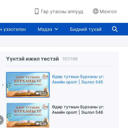
11:47
Гар утасны аппууд
Монгол
Өдөр тутмын Бурханы үг:
Амийн оролт | Эшлэл 543
н үзэсгэлэн
Мэдээ
Бидний тухай
8:27
Өдөр тутмын Бурханы үг:
Амийн оролт | Эшлэл 544
Үүнтэй ижил төстэй
157
/
168
4:18
Өдөр тутмын Бурханы үг:
Амийн оролт | Эшлэл 545
9:22
Өдөр тутмын Бурханы үг:
Амийн оролт | Эшлэл 546
4:18