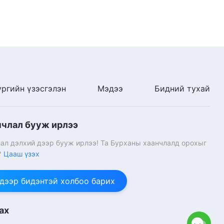
ургийн үзэсгэлэн
Мэдээ
Бидний тухай
нчлал бууж ирлээ
ал дэлхий дээр бууж ирлээ! Та Бурханы хаанчлалд орохыг
?
Цааш үзэх
 дээр бидэнтэй холбоо барих
ах