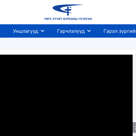
д
Уншлагууд
Гэрчлэлүүд
Гэрэл зургий