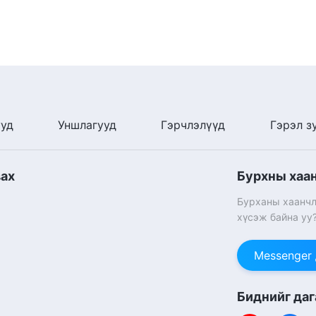
ууд
Уншлагууд
Гэрчлэлүүд
Гэрэл з
вах
Бурхны хаа
Бурханы хаанчл
хүсэж байна уу
Messenger
Биднийг даг