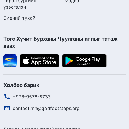
Гэрэл зургийн
Мэдээ
үзэсгэлэн
Бидний тухай
Төгс Хүчит Бурханы Чуулганы аппыг татаж
авах
Холбоо барих
+976-9578-8733
contact.mn@godfootsteps.org