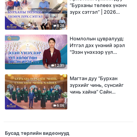
“Бурханы төлөөх үнэнч
зүрх сэтгэл” | 2026
Магтаалын дуу хоолой
6:28
Номлолын цувралууд:
Итгэл дэх үнэний эрэл
"Эзэн үнэхээр үүл
хөлөглөн эргэн ирэх үү?"
12:31
Магтан дуу “Бурхан
зүрхийг чинь, сүнсийг
чинь хайна” Сайн
мэдээний найрал дуу |
2026 Магтаалын дуу
6:06
хоолой
Бусад төрлийн видеонууд