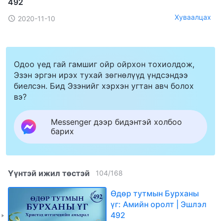
492
Хуваалцах
2020-11-10
Одоо үед гай гамшиг ойр ойрхон тохиолдож,
Эзэн эргэн ирэх тухай зөгнөлүүд үндсэндээ
биелсэн. Бид Эзэнийг хэрхэн угтан авч болох
вэ?
Messenger дээр бидэнтэй холбоо
барих
Үүнтэй ижил төстэй
104
/
168
Өдөр тутмын Бурханы
үг: Амийн оролт | Эшлэл
492