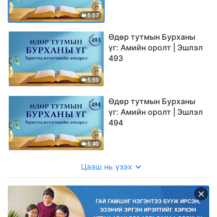
5:57
Өдөр тутмын Бурханы
үг: Амийн оролт | Эшлэл
493
5:50
Өдөр тутмын Бурханы
үг: Амийн оролт | Эшлэл
494
5:40
Цааш нь үзэх