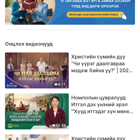
Онцлох видеонууд
Христийн сүмийн дуу
“Чи үүрэг даалгавраа
мэдэж байна уу?” | 2026
Магтаалын дуу хоолой
6:11
Номлолын цувралууд:
Итгэл дэх үнэний эрэл
"‘Хүүд итгэдэг хүн мөнх
амьтай’ гэдэг нь үнэндээ
юу гэсэн үг вэ?"
11:44
Христийн сүмийн дуу