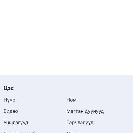
Цэс
Нүүр
Ном
Видео
Магтан дуунууд
Уншлагууд
Гэрчлэлүүд