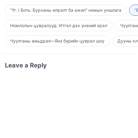
“Үг. I Боть: Бурханы илрэлт ба ажил” номын уншлага
“
Номлолын цувралууд: Итгэл дэх үнэний эрэл
Чуулган
Чуулганы амьдрал—Янз бүрийн цуврал шоу
Дууны кл
Leave a Reply