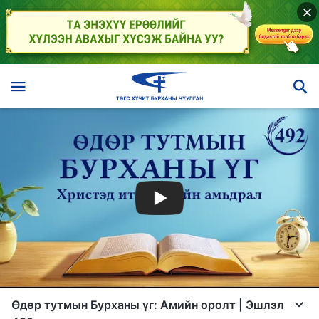
Өдөр тутмын Бурханы үг: Амийн оролт | Эшлэл