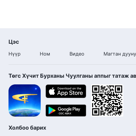
Цэс
Нүүр
Ном
Видео
Магтан дуун
Төгс Хүчит Бурханы Чуулганы аппыг татаж а
Холбоо барих