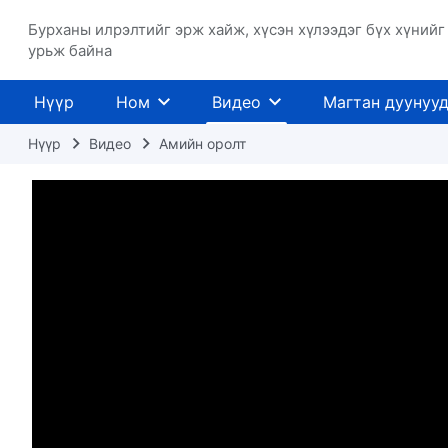
Бурханы илрэлтийг эрж хайж, хүсэн хүлээдэг бүх хүнийг
урьж байна
Нүүр
Ном
Видео
Магтан дуунуу
Нүүр
Видео
Амийн оролт