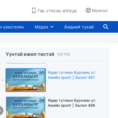
7:52
Гар утасны аппууд
Монгол
Өдөр тутмын Бурханы үг:
Амийн оролт | Эшлэл 485
н үзэсгэлэн
Мэдээ
Бидний тухай
9:12
Өдөр тутмын Бурханы үг:
Амийн оролт | Эшлэл 486
Үүнтэй ижил төстэй
99
/
168
9:40
Өдөр тутмын Бурханы үг:
Амийн оролт | Эшлэл 487
9:23
Өдөр тутмын Бурханы үг:
Амийн оролт | Эшлэл 488
6:01