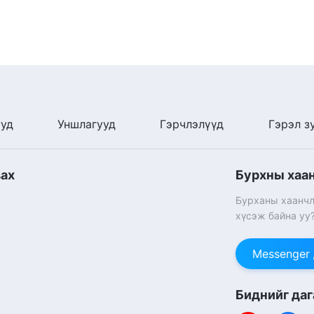
ууд
Уншлагууд
Гэрчлэлүүд
Гэрэл з
вах
Бурхны хаа
Бурханы хаанчл
хүсэж байна уу
Messenger
Биднийг даг