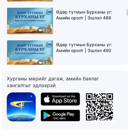
Өдөр тутмын Бурханы үг:
Амийн оролт | Эшлэл 489
8:07
Өдөр тутмын Бурханы үг:
Амийн оролт | Эшлэл 490
8:43
Өдөр тутмын Бурханы үг:
Хурганы мөрийг дагаж, амийн баялаг
Амийн оролт | Эшлэл 491
хангалтыг эдлээрэй
11:39
Өдөр тутмын Бурханы үг:
Амийн оролт | Эшлэл 492
5:57