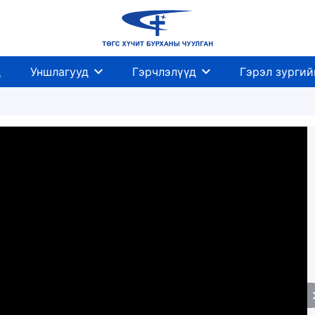
д
Уншлагууд
Гэрчлэлүүд
Гэрэл зургий