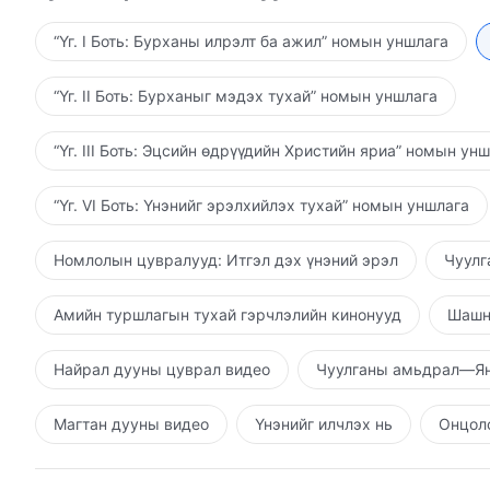
агуулсан, хамгийн хар санаатай хүмүүс юм. Эрт оро
тэргүүн тэнгэрэлчийн үр удмын тухайд ямар вэ? Бу
хуу татаж хаяна. Энэ өнөөдөр хийгдэж буй ажил б
бус уу? Байлдан дагуулах ажил хийх Миний зорилг
“Үг. I Боть: Бурханы илрэлт ба ажил” номын уншлага
бөгөөд шийтгэлийн өдрөөс хэзээ ч зугтахгүй. Сай
дагуулах бус, харин зөв шударга байдал ба зөв шуд
төгсгөлдөө ирэхэд илчлэгдэнэ. Хорон муу хүмүүсий
олж авах, хорон мууг яллах, түүнчлэн дуртайяа ду
“Үг. II Боть: Бурханыг мэдэх тухай” номын уншлага
шударга хүмүүсийн нэг нь ч хорон муу гэж тооцогд
байлдан дагуулах явдал билээ. Эцэстээ бүгд төрли
зөвшөөрнө гэж үү?
хүмүүсийн бодол, санаа нь ч дуулгавартай байдлаа
“Үг. III Боть: Эцсийн өдрүүдийн Христийн яриа” номын ун
Харин үйлдэл болгон нь тэрслүү хүмүүс шийтгүүлж
хаягдах болно. Тэр цаг ирэхэд өнгөрсөн эрин үеийн
“Үг. VI Боть: Үнэнийг эрэлхийлэх тухай” номын уншлага
хамгийн их адлагдсан “үхээнц, сул дорой хулчгаруу
талыг, хүний халдаж чадахгүй Түүний зан чанарыг 
Номлолын цувралууд: Итгэл дэх үнэний эрэл
Чуулг
үзэн ядалтыг намдааж чадна. Энэ бүхэн үндэслэлтэ
Амийн туршлагын тухай гэрчлэлийн кинонууд
Шашн
Найрал дууны цуврал видео
Чуулганы амьдрал—Ян
Магтан дууны видео
Үнэнийг илчлэх нь
Онцолс