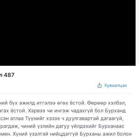
л 487
Хуваалцах
ний бүх ажилд итгэлээ өгөх ёстой. Өөрөөр хэлбэл,
агах ёстой. Хэрвээ чи ингэж чадахгүй бол Бурханд
сэн атлаа Түүнийг хэзээ ч дуулгавартай дагаагүй,
хирагдаж, чиний үзлийн дагуу үйлдэхийг Бурханаас
 мөн. Хүний үзэлтэй нийцдэггүй Бурханы ажил болон