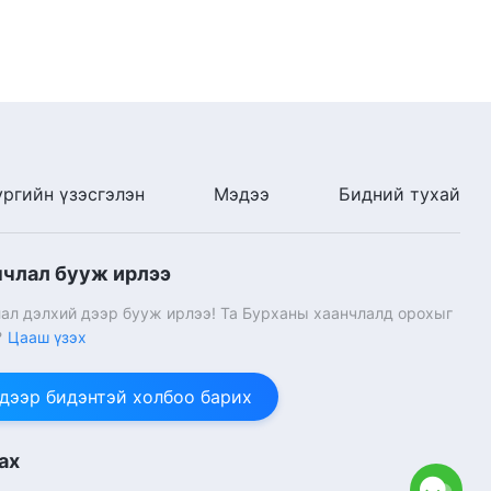
5:15
Өдөр тутмын Бурханы үг:
Амийн оролт | Эшлэл 506
8:29
Өдөр тутмын Бурханы үг:
ургийн үзэсгэлэн
Мэдээ
Бидний тухай
Амийн оролт | Эшлэл 507
10:31
нчлал бууж ирлээ
Өдөр тутмын Бурханы үг:
Амийн оролт | Эшлэл 508
ал дэлхий дээр бууж ирлээ! Та Бурханы хаанчлалд орохыг
?
Цааш үзэх
5:59
 дээр бидэнтэй холбоо барих
Өдөр тутмын Бурханы үг:
Амийн оролт | Эшлэл 509
ах
5:47