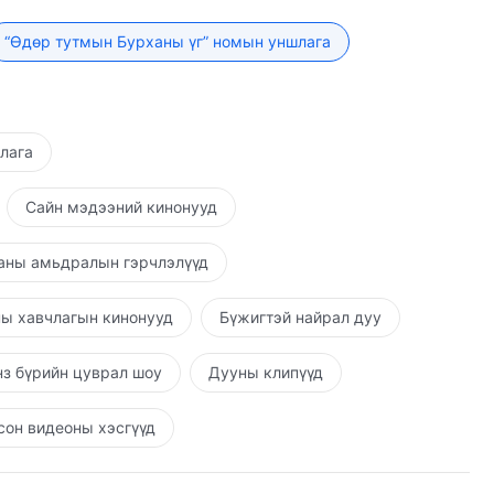
й хэзээ нэгэн цагт энэ адгийн амьтдын бузар багийг
рханаар авхуулах найдвар тэдэнд бүр ч бага байх
ус уу? Хорон муу хүмүүс үргэлж хорон муу байх
о бол гагцхүү байлдан дагуулалтын төлөө байлдан
“Өдөр тутмын Бурханы үг” номын уншлага
н хүмүүс ямагт сайн байх бөгөөд Бурханы ажил
арга бус байдлыг илчлэх, хүнийг шийтгэх нотолгоо
н нэг нь ч зөв шударга гэж тооцогдохгүй, зөв
улгавартай дагадаг хүмүүсийг төгс болгохын төлөө
охгүй. Ямар ч хүн хилсээр яллагдан зогсохыг Би
йнхөө дагуу ангилагдах бөгөөд төгс болгуулдаг
р дүүрдэг. Энэ нь эцэстээ гүйцэлдэх ёстой ажил юм.
шлага
, мөнхийн хараалын объект, галд шатаагдахаар
 “агуу агаад мохошгүй баатрууд” хамгийн адгийн,
Сайн мэдээний кинонууд
д” болно. Зөвхөн энэ л Бурханы зөвт байдлын бүх
харуулж чадна. Зөвхөн энэ л Миний зүрх сэтгэл дэх
аны амьдралын гэрчлэлүүд
й гэдэгтэй та нар санал нийлэхгүй гэж үү?
ы хавчлагын кинонууд
Бүжигтэй найрал дуу
з бүрийн цуврал шоу
Дууны клипүүд
он видеоны хэсгүүд