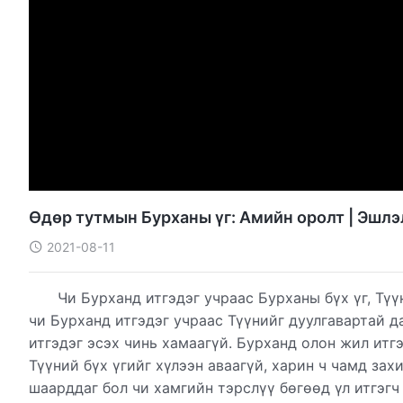
Өдөр тутмын Бурханы үг: Амийн оролт | Эшлэ
2021-08-11
Чи Бурханд итгэдэг учраас Бурханы бүх үг, Түү
чи Бурханд итгэдэг учраас Түүнийг дуулгавартай д
итгэдэг эсэх чинь хамаагүй. Бурханд олон жил итгэ
Түүний бүх үгийг хүлээн аваагүй, харин ч чамд за
шаарддаг бол чи хамгийн тэрслүү бөгөөд үл итгэгч