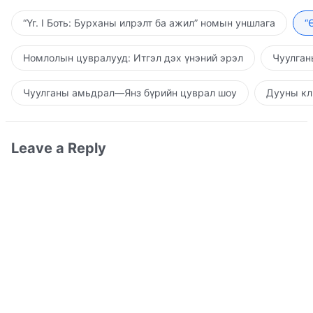
“Үг. I Боть: Бурханы илрэлт ба ажил” номын уншлага
“
Номлолын цувралууд: Итгэл дэх үнэний эрэл
Чуулган
Чуулганы амьдрал—Янз бүрийн цуврал шоу
Дууны кл
Leave a Reply