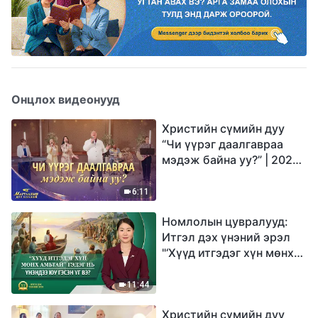
Онцлох видеонууд
Христийн сүмийн дуу
“Чи үүрэг даалгавраа
мэдэж байна уу?” | 2026
Магтаалын дуу хоолой
6:11
Номлолын цувралууд:
Итгэл дэх үнэний эрэл
"‘Хүүд итгэдэг хүн мөнх
амьтай’ гэдэг нь үнэндээ
юу гэсэн үг вэ?"
11:44
Христийн сүмийн дуу