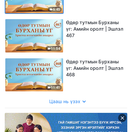
6:45
Өдөр тутмын Бурханы
үг: Амийн оролт | Эшлэл
467
11:54
Өдөр тутмын Бурханы
үг: Амийн оролт | Эшлэл
468
11:41
Цааш нь үзэх