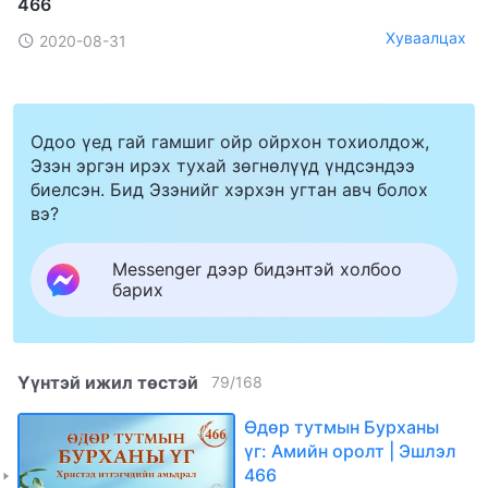
466
Хуваалцах
2020-08-31
Одоо үед гай гамшиг ойр ойрхон тохиолдож,
Эзэн эргэн ирэх тухай зөгнөлүүд үндсэндээ
биелсэн. Бид Эзэнийг хэрхэн угтан авч болох
вэ?
Messenger дээр бидэнтэй холбоо
барих
Үүнтэй ижил төстэй
79
/
168
Өдөр тутмын Бурханы
үг: Амийн оролт | Эшлэл
466