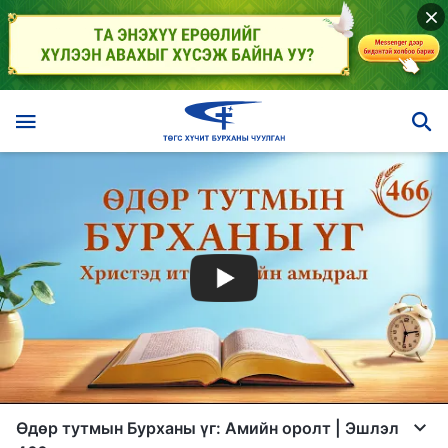
Өдөр тутмын Бурханы үг: Амийн оролт | Эшлэл