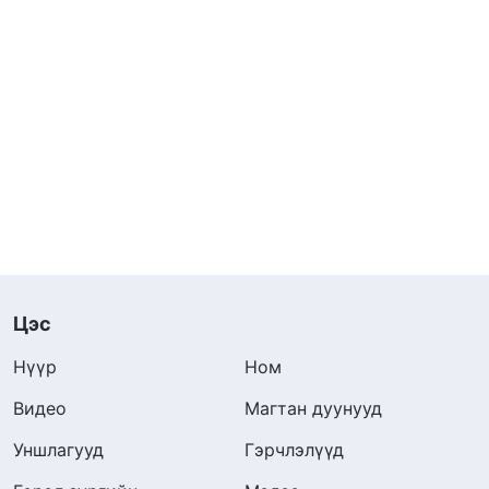
Цэс
Нүүр
Ном
Видео
Магтан дуунууд
Уншлагууд
Гэрчлэлүүд