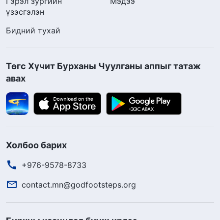
Гэрэл зургийн
Мэдээ
үзэсгэлэн
Бидний тухай
Төгс Хүчит Бурханы Чуулганы аппыг татаж
авах
Холбоо барих
+976-9578-8733
contact.mn@godfootsteps.org