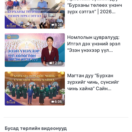
“Бурханы төлөөх үнэнч
зүрх сэтгэл” | 2026
Магтаалын дуу хоолой
6:28
Номлолын цувралууд:
Итгэл дэх үнэний эрэл
"Эзэн үнэхээр үүл
хөлөглөн эргэн ирэх үү?"
12:31
Магтан дуу “Бурхан
зүрхийг чинь, сүнсийг
чинь хайна” Сайн
мэдээний найрал дуу |
2026 Магтаалын дуу
6:06
хоолой
Бусад төрлийн видеонууд