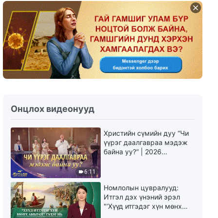
Өдөр тутмын Бурханы үг:
Амийн оролт | Эшлэл 451
5:22
Өдөр тутмын Бурханы үг:
Амийн оролт | Эшлэл 452
4:28
Онцлох видеонууд
Өдөр тутмын Бурханы үг:
Амийн оролт | Эшлэл 453
Христийн сүмийн дуу “Чи
үүрэг даалгавраа мэдэж
8:17
байна уу?” | 2026
Магтаалын дуу хоолой
Өдөр тутмын Бурханы үг:
6:11
Амийн оролт | Эшлэл 454
Номлолын цувралууд:
12:04
Итгэл дэх үнэний эрэл
"‘Хүүд итгэдэг хүн мөнх
амьтай’ гэдэг нь үнэндээ
Өдөр тутмын Бурханы үг: