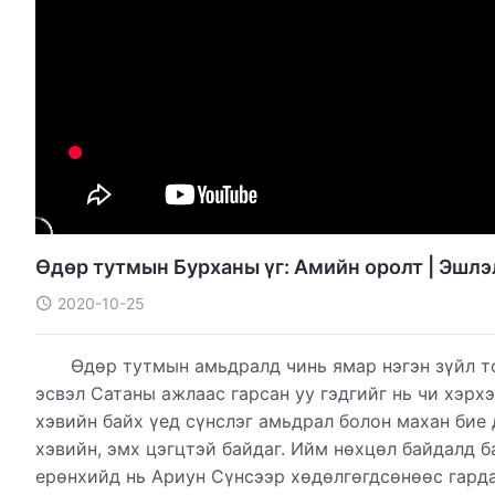
Өдөр тутмын Бурханы үг: Амийн оролт | Эшлэ
2020-10-25
Өдөр тутмын амьдралд чинь ямар нэгэн зүйл т
эсвэл Сатаны ажлаас гарсан уу гэдгийг нь чи хэрх
хэвийн байх үед сүнслэг амьдрал болон махан бие 
хэвийн, эмх цэгцтэй байдаг. Ийм нөхцөл байдалд б
ерөнхийд нь Ариун Сүнсээр хөдөлгөгдсөнөөс гарда