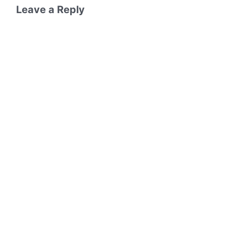
чанарын өөрчлөлтийн тухайд бол ярихын ч хэрэггү
Leave a Reply
ийм зүйлсийг нэвт шувт харж чаддаг байх явдал юм
амархан байх болно.