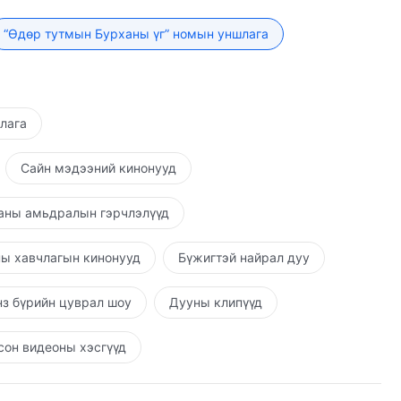
доторхыг хөдөлгөхийн сацуу Сатан хүнд саад болдог.
г эзэлдэг бөгөөд нөхцөл байдал нь хэвийн хүмүүс
“Өдөр тутмын Бурханы үг” номын уншлага
л Сатаны ажлыг ялан дийлж байгаа хэрэг юм. Харин
рсан зан чанар байсаар байдаг; гэхдээ Ариун
 тэрслүү байдал, сэдэл, хольцыг олж мэдэж,
аж, гэмших хүсэлтэй болдог. Ийм болохоор тэдний
шлага
 аажмаар хаягддаг. Ариун Сүнсний ажил нэн хэвийн
н л бэрхшээл тохиолдоно, тэд мөн л уйлж, зовж,
Сайн мэдээний кинонууд
 зүйл их байсаар байдаг, гэхдээ ийм байдалд тэд
аг, мөн хэдий тэд уйлж, дотроо шаналж байсан ч
аны амьдралын гэрчлэлүүд
Сүнсний ажил тун хэвийн бөгөөд өчүүхэн төдий ч ер
сийн байр байдалд өөрчлөлт гарч, тэдний хувьд
ы хавчлагын кинонууд
Бүжигтэй найрал дуу
ийм итгэл нь эндүү ташаа юм. Ариун Сүнс хүний
байдаг бөгөөд биеийн хэмжээ нь өөрчлөгдөлгүй
з бүрийн цуврал шоу
Дууны клипүүд
эрэлтүүлэлтийг олж авдаг тул түүний байр байдал
ь хэвийн байдаг ба тэрээр хурдан өөрчлөгддөг.
он видеоны хэсгүүд
ний юм уу Сатаны ажлыг туулдаг бөгөөд хэрвээ тэд
й бол бодит туршлагад орох огт боломжгүй, зан