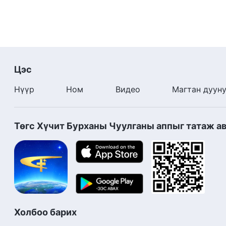
Цэс
Нүүр
Ном
Видео
Магтан дуун
Төгс Хүчит Бурханы Чуулганы аппыг татаж а
Холбоо барих