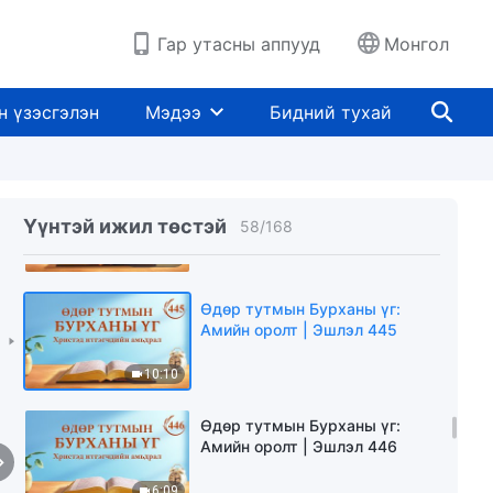
10:22
Гар утасны аппууд
Монгол
Өдөр тутмын Бурханы үг:
Амийн оролт | Эшлэл 443
н үзэсгэлэн
Мэдээ
Бидний тухай
13:51
Өдөр тутмын Бурханы үг:
Амийн оролт | Эшлэл 444
Үүнтэй ижил төстэй
58
/
168
13:06
Өдөр тутмын Бурханы үг:
Амийн оролт | Эшлэл 445
10:10
Өдөр тутмын Бурханы үг:
Амийн оролт | Эшлэл 446
6:09