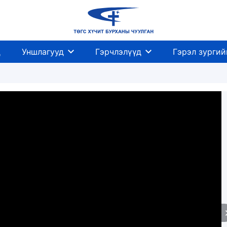
д
Уншлагууд
Гэрчлэлүүд
Гэрэл зургий