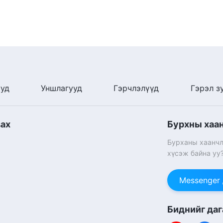
ууд
Уншлагууд
Гэрчлэлүүд
Гэрэл з
вах
Бурхны хаа
Бурханы хаанчл
хүсэж байна уу
Messenger
Биднийг даг