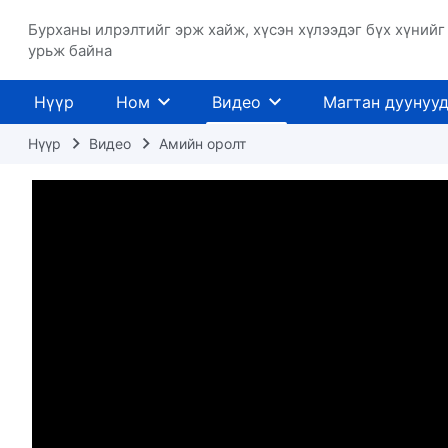
Бурханы илрэлтийг эрж хайж, хүсэн хүлээдэг бүх хүнийг
урьж байна
Нүүр
Ном
Видео
Магтан дуунуу
Нүүр
Видео
Амийн оролт