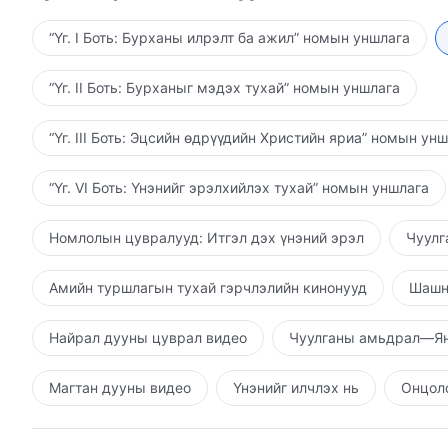
зэрэг ажилладаг байгаа. Ариун Сүнс хүний сэтгэл 
Гэхдээ Ариун Сүнсний ажил тэргүүлэх байр суурий
“Үг. I Боть: Бурханы илрэлт ба ажил” номын уншлага
ялалт байгуулж чаддаг, энэ нь Ариун Сүнсний ажи
Ариун Сүнсийг ажиллах үед хүмүүсийн дотор завха
“Үг. II Боть: Бурханыг мэдэх тухай” номын уншлага
Сүнсний ажлын үеэр хүмүүсийн хувьд өөрсдийнхөө
танихад амархан байдаг. Тэр үед л хүмүүс харуус
“Үг. III Боть: Эцсийн өдрүүдийн Христийн яриа” номын ун
тэрслүү, завхарсан зан чанар Бурханы ажил дотор
байдаг; Түүнийг хүмүүс дээр ажиллахад хүмүүст мө
“Үг. VI Боть: Үнэнийг эрэлхийлэх тухай” номын уншлага
сул дорой байдаг бөгөөд тэдний хувьд тодорхойгүй
уруудан доройтохоо больж, Бурханыг хайрлаж чадд
Номлолын цувралууд: Итгэл дэх үнэний эрэл
Чуулг
Бурханыг магтах чадвартай хэвээр байдаг; Ариун 
бусын биш. Ариун Сүнсийг ажиллаж эхэлмэгц хүмүү
Амийн туршлагын тухай гэрчлэлийн кинонууд
Шашн
үндсэн зүйлс арилдаг гэж ихэнх хүмүүс итгэдэг. Т
дотор ажиллах үед хүний идэвхгүй зүйлс байсаар 
Найрал дууны цуврал видео
Чуулганы амьдрал—Ян
хэвээр үлддэг ч тэрээр Ариун Сүнсний гэгээрэл, г
илүү идэвх санаачилгатай, доторх нөхцөл байдал н
Магтан дууны видео
Үнэнийг илчлэх нь
Онцолс
Бодит туршлагаараа хүмүүс үндсэндээ Ариун Сүнс
эдгээр байр байдлыг ухаарч, ялган салгаж чадахгү