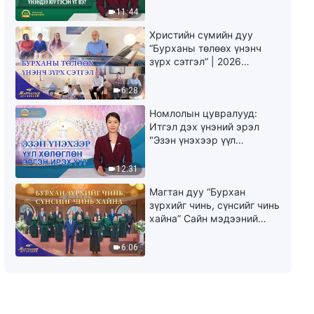
юу гэсэн үг вэ?"
Амийн оролт | Эшлэл 455
11:44
Христийн сүмийн дуу
6:36
“Бурханы төлөөх үнэнч
зүрх сэтгэл” | 2026
Өдөр тутмын Бурханы үг:
Магтаалын дуу хоолой
Амийн оролт | Эшлэл 456
6:28
Номлолын цувралууд:
6:50
Итгэл дэх үнэний эрэл
"Эзэн үнэхээр үүл
Өдөр тутмын Бурханы үг:
хөлөглөн эргэн ирэх үү?"
Амийн оролт | Эшлэл 457
12:31
6:17
Магтан дуу “Бурхан
зүрхийг чинь, сүнсийг чинь
хайна” Сайн мэдээний
найрал дуу | 2026
Магтаалын дуу хоолой
6:06