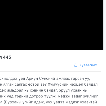
л 445
Хуваалцах
охиолдох үед Ариун Сүнсний ажлаас гарсан уу,
эн ялган салгах ёстой вэ? Хүмүүсийн нөхцөл байдал
дэх амьдрал нь хэвийн байдаг, эрүүл ухаан нь
айх үед тэдний дотроо туулж, мэдэж авдаг зүйлийг
г (Бурханы үгийг идэж, уух үедээ мэдлэг ухаантай