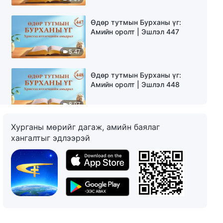
Өдөр тутмын Бурханы үг:
Амийн оролт | Эшлэл 447
5:47
Өдөр тутмын Бурханы үг:
Амийн оролт | Эшлэл 448
8:07
Хурганы мөрийг дагаж, амийн баялаг
Өдөр тутмын Бурханы үг:
хангалтыг эдлээрэй
Амийн оролт | Эшлэл 449
6:00
Өдөр тутмын Бурханы үг:
Амийн оролт | Эшлэл 450
4:38