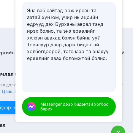
Энэ вэб сайтад орж ирсэн та
азтай хүн юм, учир нь эцсийн
өдрүүд дэх Бурханы аврал танд
ирэх болно, та энэ ерѳѳлийг
хүлээн авахад бэлэн байна уу?
Товчлуур дээр дарж бидэнтэй
холбогдоорой, тэгснээр та энэхүү
ургийн үзэсгэлэн
Мэдээ
Бидний тухай
ерѳѳлийг авах боломжтой болно.
нчлал бууж ирлээ
ал дэлхий дээр бууж ирлээ! Та Бурханы хаанчлалд орохыг
?
Цааш үзэх
Messenger дээр бидэнтэй холбоо
 дээр бидэнтэй холбоо барих
барих
ах