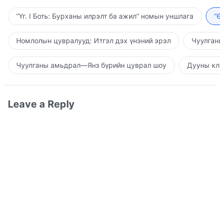
“Үг. I Боть: Бурханы илрэлт ба ажил” номын уншлага
“
Номлолын цувралууд: Итгэл дэх үнэний эрэл
Чуулган
Чуулганы амьдрал—Янз бүрийн цуврал шоу
Дууны кл
Leave a Reply