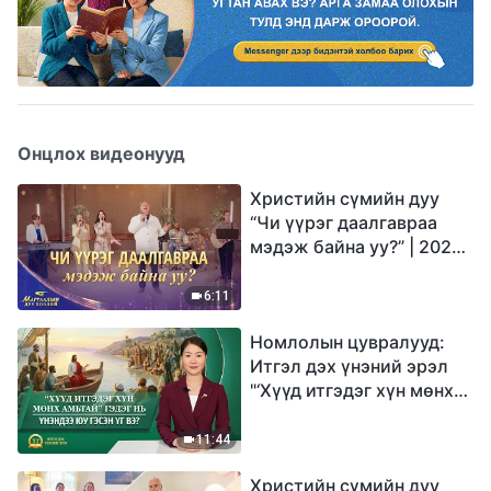
Онцлох видеонууд
Христийн сүмийн дуу
“Чи үүрэг даалгавраа
мэдэж байна уу?” | 2026
Магтаалын дуу хоолой
6:11
Номлолын цувралууд:
Итгэл дэх үнэний эрэл
"‘Хүүд итгэдэг хүн мөнх
амьтай’ гэдэг нь үнэндээ
юу гэсэн үг вэ?"
11:44
Христийн сүмийн дуу