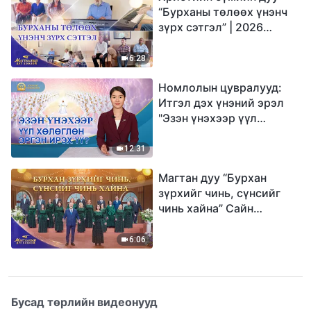
“Бурханы төлөөх үнэнч
зүрх сэтгэл” | 2026
Магтаалын дуу хоолой
6:28
Номлолын цувралууд:
Итгэл дэх үнэний эрэл
"Эзэн үнэхээр үүл
хөлөглөн эргэн ирэх үү?"
12:31
Магтан дуу “Бурхан
зүрхийг чинь, сүнсийг
чинь хайна” Сайн
мэдээний найрал дуу |
2026 Магтаалын дуу
6:06
хоолой
Бусад төрлийн видеонууд