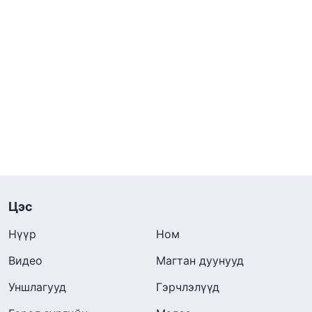
Цэс
Нүүр
Ном
Видео
Магтан дуунууд
Уншлагууд
Гэрчлэлүүд