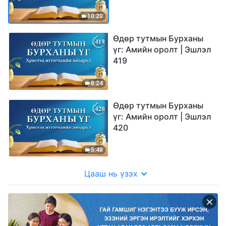
10:20
Өдөр тутмын Бурханы
үг: Амийн оролт | Эшлэл
419
8:24
Өдөр тутмын Бурханы
үг: Амийн оролт | Эшлэл
420
5:48
Цааш нь үзэх