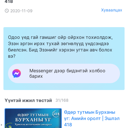
418
Хуваалцах
2020-11-09
Одоо үед гай гамшиг ойр ойрхон тохиолдож,
Эзэн эргэн ирэх тухай зөгнөлүүд үндсэндээ
биелсэн. Бид Эзэнийг хэрхэн угтан авч болох
вэ?
Messenger дээр бидэнтэй холбоо
барих
Үүнтэй ижил төстэй
31
/
168
Өдөр тутмын Бурханы
үг: Амийн оролт | Эшлэл
418