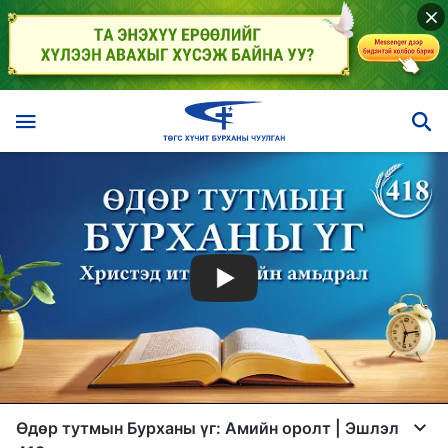
Өдөр тутмын Бурханы үг: Амийн оролт | Эшлэл