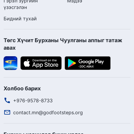
Гэрэл зургийн
Мэдээ
үзэсгэлэн
Бидний тухай
Төгс Хүчит Бурханы Чуулганы аппыг татаж
авах
Холбоо барих
+976-9578-8733
contact.mn@godfootsteps.org