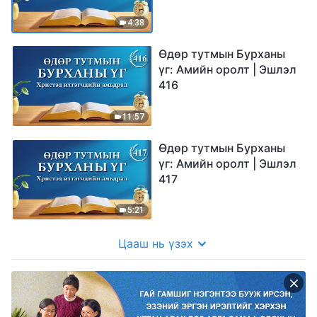
4:38
Өдөр тутмын Бурханы
үг: Амийн оролт | Эшлэл
416
11:57
Өдөр тутмын Бурханы
үг: Амийн оролт | Эшлэл
417
5:21
Цааш нь үзэх