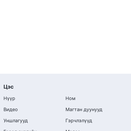
Цэс
Нүүр
Ном
Видео
Магтан дуунууд
Уншлагууд
Гэрчлэлүүд