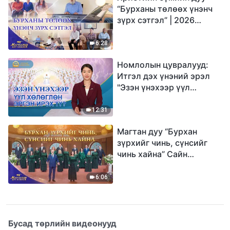
“Бурханы төлөөх үнэнч
зүрх сэтгэл” | 2026
Магтаалын дуу хоолой
6:28
Номлолын цувралууд:
Итгэл дэх үнэний эрэл
"Эзэн үнэхээр үүл
хөлөглөн эргэн ирэх үү?"
12:31
Магтан дуу “Бурхан
зүрхийг чинь, сүнсийг
чинь хайна” Сайн
мэдээний найрал дуу |
2026 Магтаалын дуу
6:06
хоолой
Бусад төрлийн видеонууд