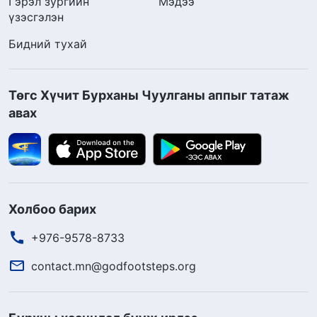
Гэрэл зургийн
Мэдээ
үзэсгэлэн
Бидний тухай
Төгс Хүчит Бурханы Чуулганы аппыг татаж
авах
Холбоо барих
+976-9578-8733
contact.mn@godfootsteps.org