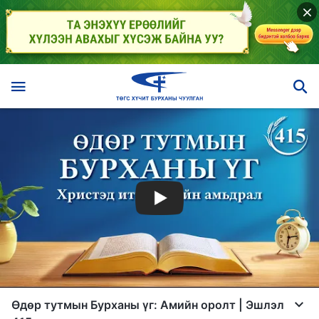
Өдөр тутмын Бурханы үг: Амийн оролт | Эшлэл