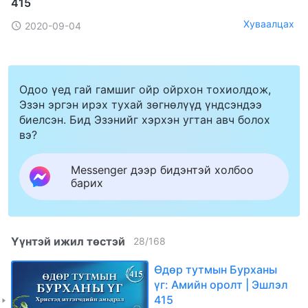
415
Хуваалцах
2020-09-04
Одоо үед гай гамшиг ойр ойрхон тохиолдож,
Эзэн эргэн ирэх тухай зөгнөлүүд үндсэндээ
биелсэн. Бид Эзэнийг хэрхэн угтан авч болох
вэ?
Messenger дээр бидэнтэй холбоо
барих
Үүнтэй ижил төстэй
28
/
168
Өдөр тутмын Бурханы
үг: Амийн оролт | Эшлэл
415