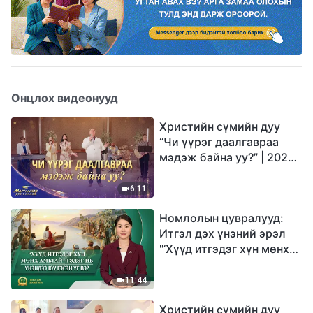
Онцлох видеонууд
Христийн сүмийн дуу
“Чи үүрэг даалгавраа
мэдэж байна уу?” | 2026
Магтаалын дуу хоолой
6:11
Номлолын цувралууд:
Итгэл дэх үнэний эрэл
"‘Хүүд итгэдэг хүн мөнх
амьтай’ гэдэг нь үнэндээ
юу гэсэн үг вэ?"
11:44
Христийн сүмийн дуу