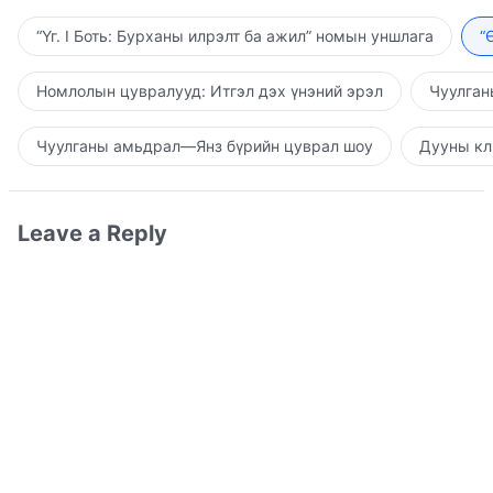
“Үг. I Боть: Бурханы илрэлт ба ажил” номын уншлага
“
Номлолын цувралууд: Итгэл дэх үнэний эрэл
Чуулган
Чуулганы амьдрал—Янз бүрийн цуврал шоу
Дууны кл
Leave a Reply