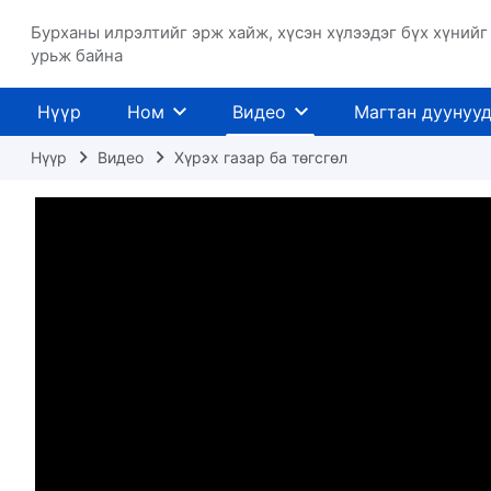
Бурханы илрэлтийг эрж хайж, хүсэн хүлээдэг бүх хүнийг
урьж байна
Нүүр
Ном
Видео
Магтан дуунуу
Нүүр
Видео
Хүрэх газар ба төгсгөл