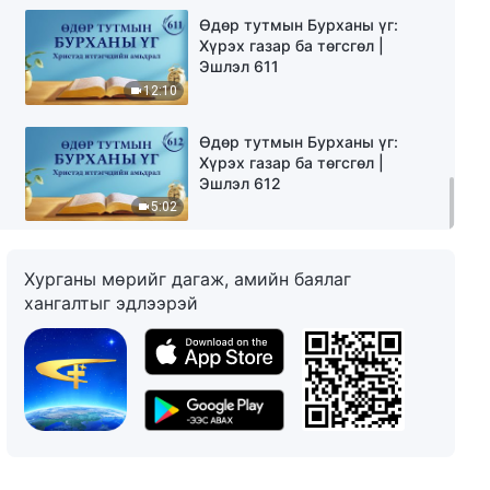
Өдөр тутмын Бурханы үг:
Хүрэх газар ба төгсгөл |
Эшлэл 611
12:10
Өдөр тутмын Бурханы үг:
Хүрэх газар ба төгсгөл |
Эшлэл 612
5:02
Хурганы мөрийг дагаж, амийн баялаг
хангалтыг эдлээрэй