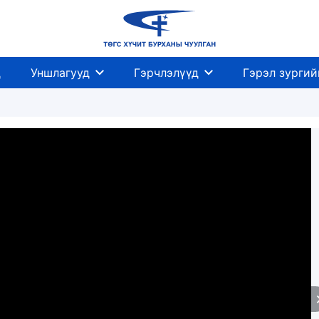
д
Уншлагууд
Гэрчлэлүүд
Гэрэл зургий