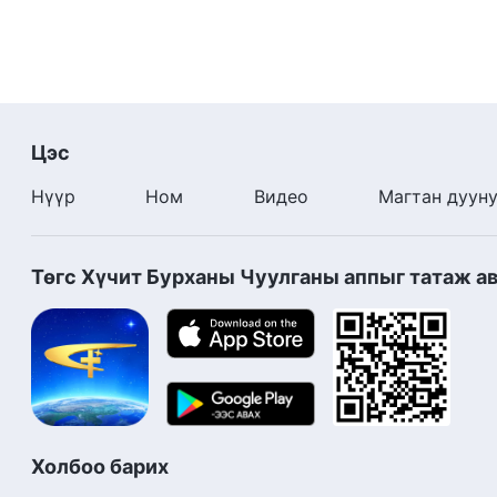
Цэс
Нүүр
Ном
Видео
Магтан дуун
Төгс Хүчит Бурханы Чуулганы аппыг татаж а
Холбоо барих