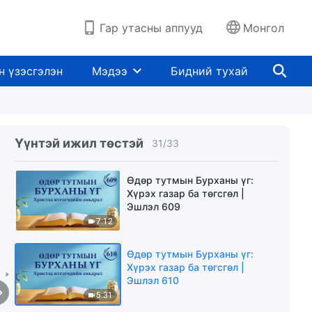
Гар утасны аппууд
Монгол
Өдөр тутмын Бурханы үг:
Хүрэх газар ба төгсгөл |
Эшлэл 607
н үзэсгэлэн
Мэдээ
Бидний тухай
16:42
Өдөр тутмын Бурханы үг:
Хүрэх газар ба төгсгөл |
Эшлэл 608
Үүнтэй ижил төстэй
31
/
33
4:52
Өдөр тутмын Бурханы үг:
Хүрэх газар ба төгсгөл |
Эшлэл 609
7:12
Өдөр тутмын Бурханы үг:
Хүрэх газар ба төгсгөл |
Эшлэл 610
5:31