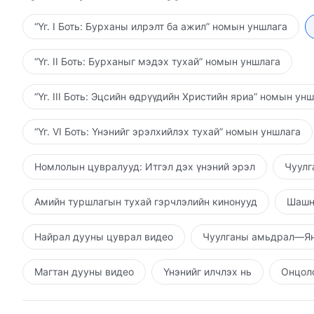
ноцтойгоор авч үз, хүрэх газартаа санаа зовсноосо
“Үг. I Боть: Бурханы илрэлт ба ажил” номын уншлага
“Үг. II Боть: Бурханыг мэдэх тухай” номын уншлага
“Үг. III Боть: Эцсийн өдрүүдийн Христийн яриа” номын ун
“Үг. VI Боть: Үнэнийг эрэлхийлэх тухай” номын уншлага
Номлолын цувралууд: Итгэл дэх үнэний эрэл
Чуулг
Амийн туршлагын тухай гэрчлэлийн кинонууд
Шашн
Найрал дууны цуврал видео
Чуулганы амьдрал—Ян
Магтан дууны видео
Үнэнийг илчлэх нь
Онцолс