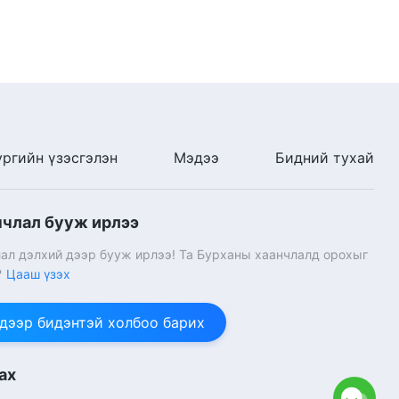
ургийн үзэсгэлэн
Мэдээ
Бидний тухай
нчлал бууж ирлээ
ал дэлхий дээр бууж ирлээ! Та Бурханы хаанчлалд орохыг
?
Цааш үзэх
 дээр бидэнтэй холбоо барих
ах