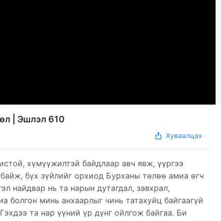
өл | Эшлэл 610
Хуваалцах
хистой, хүмүүжилтэй байдлаар авч явж, үүргээ
 байж, бүх зүйлийг орхиод Бурханы төлөө амиа өгч
гэл найдвар нь та нарын дутагдал, завхрал,
риа болгон минь анхаарлыг чинь татахуйц байгаагүй
Гэхдээ та нар үүний үр дүнг ойлгож байгаа. Би