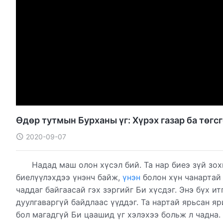
Өдөр тутмын Бурханы үг: Хүрэх газар ба төгсг
2020-09-07
Надад маш олон хүсэл бий. Та нар биеэ зүй зо
биелүүлэхдээ үнэнч байж,
үнэн
болон хүн чанартай
чаддаг байгаасай гэх зэргийг Би хүсдэг. Энэ бүх ит
дуулгаваргүй байдлаас үүддэг. Та нартай ярьсан я
бол магадгүй Би цаашид үг хэлэхээ больж л чадна. 