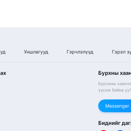
ууд
Уншлагууд
Гэрчлэлүүд
Гэрэл з
вах
Бурхны хаа
Бурханы хаанчл
хүсэж байна уу
Messenger
Биднийг даг