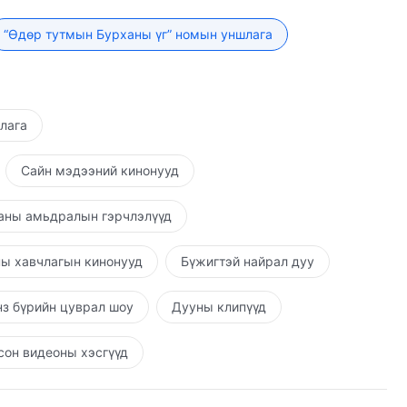
о болоод бүх гэм буруугаа бүү орхигдуул.
“Өдөр тутмын Бурханы үг” номын уншлага
шлага
Сайн мэдээний кинонууд
аны амьдралын гэрчлэлүүд
ы хавчлагын кинонууд
Бүжигтэй найрал дуу
з бүрийн цуврал шоу
Дууны клипүүд
он видеоны хэсгүүд