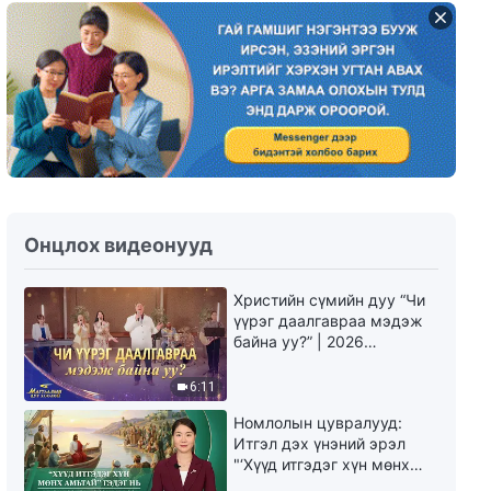
Онцлох видеонууд
Христийн сүмийн дуу “Чи
үүрэг даалгавраа мэдэж
байна уу?” | 2026
Магтаалын дуу хоолой
6:11
Номлолын цувралууд:
Итгэл дэх үнэний эрэл
"‘Хүүд итгэдэг хүн мөнх
амьтай’ гэдэг нь үнэндээ