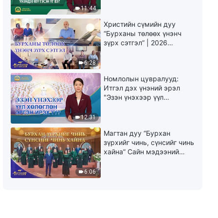
юу гэсэн үг вэ?"
11:44
Христийн сүмийн дуу
“Бурханы төлөөх үнэнч
зүрх сэтгэл” | 2026
Магтаалын дуу хоолой
6:28
Номлолын цувралууд:
Итгэл дэх үнэний эрэл
"Эзэн үнэхээр үүл
хөлөглөн эргэн ирэх үү?"
12:31
Магтан дуу “Бурхан
зүрхийг чинь, сүнсийг чинь
хайна” Сайн мэдээний
найрал дуу | 2026
Магтаалын дуу хоолой
6:06