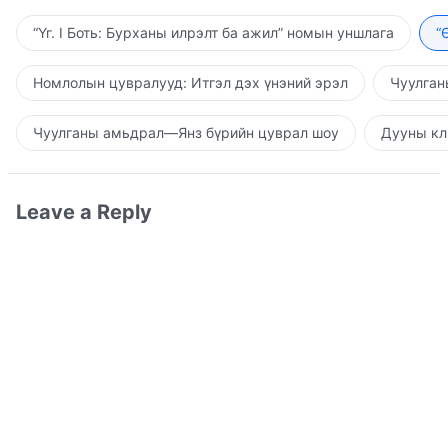
“Үг. I Боть: Бурханы илрэлт ба ажил” номын уншлага
“
Номлолын цувралууд: Итгэл дэх үнэний эрэл
Чуулган
Чуулганы амьдрал—Янз бүрийн цуврал шоу
Дууны кл
Leave a Reply