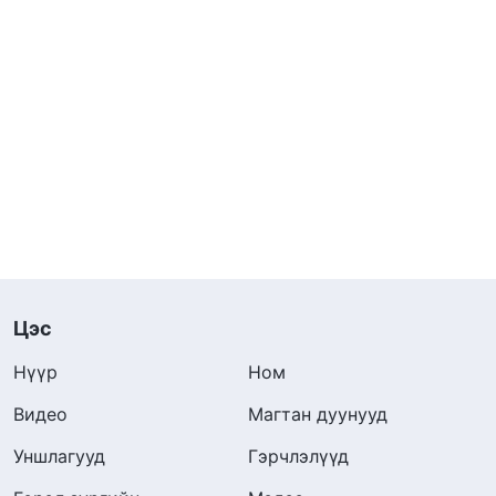
Цэс
Нүүр
Ном
Видео
Магтан дуунууд
Уншлагууд
Гэрчлэлүүд