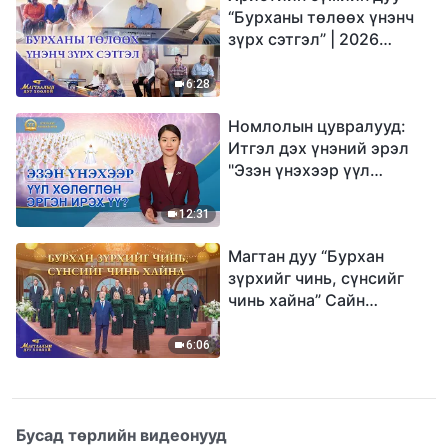
“Бурханы төлөөх үнэнч
зүрх сэтгэл” | 2026
Магтаалын дуу хоолой
6:28
Номлолын цувралууд:
Итгэл дэх үнэний эрэл
"Эзэн үнэхээр үүл
хөлөглөн эргэн ирэх үү?"
12:31
Магтан дуу “Бурхан
зүрхийг чинь, сүнсийг
чинь хайна” Сайн
мэдээний найрал дуу |
2026 Магтаалын дуу
6:06
хоолой
Бусад төрлийн видеонууд