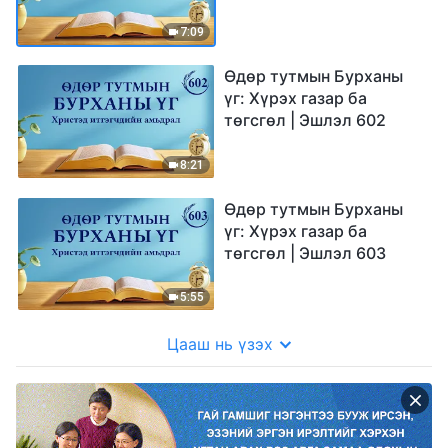
7:09
Өдөр тутмын Бурханы
үг: Хүрэх газар ба
төгсгөл | Эшлэл 602
8:21
Өдөр тутмын Бурханы
үг: Хүрэх газар ба
төгсгөл | Эшлэл 603
5:55
Цааш нь үзэх