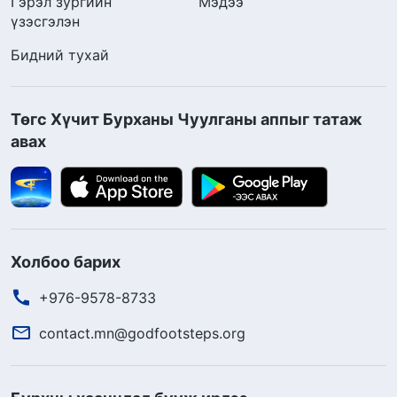
Гэрэл зургийн
Мэдээ
үзэсгэлэн
Бидний тухай
Төгс Хүчит Бурханы Чуулганы аппыг татаж
авах
Холбоо барих
+976-9578-8733
contact.mn@godfootsteps.org