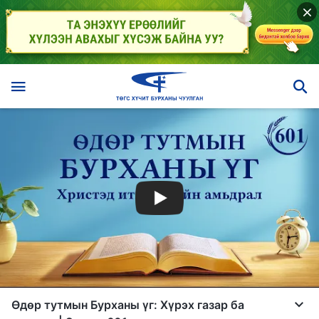
Өдөр тутмын Бурханы үг: Хүрэх газар ба