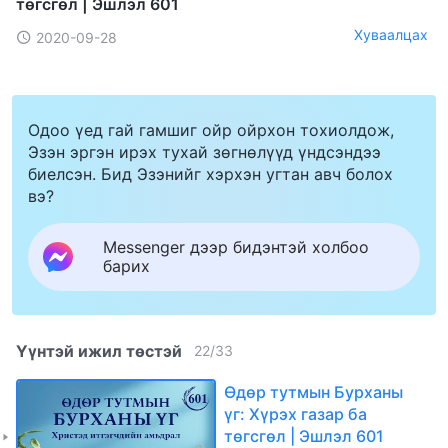
төгсгөл | Эшлэл 601
Хуваалцах
2020-09-28
Одоо үед гай гамшиг ойр ойрхон тохиолдож,
Эзэн эргэн ирэх тухай зөгнөлүүд үндсэндээ
биелсэн. Бид Эзэнийг хэрхэн угтан авч болох
вэ?
Messenger дээр бидэнтэй холбоо
барих
Үүнтэй ижил төстэй
22
/
33
Өдөр тутмын Бурханы
үг: Хүрэх газар ба
төгсгөл | Эшлэл 601