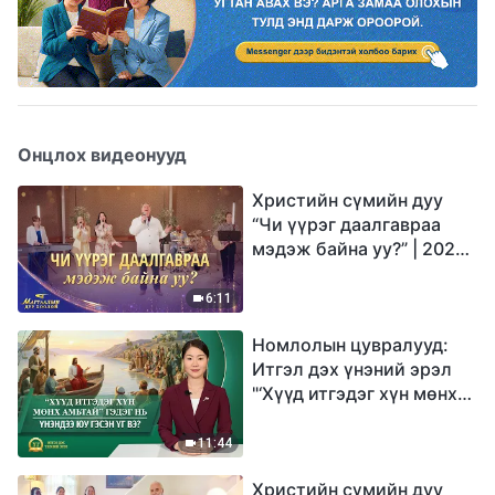
Онцлох видеонууд
Христийн сүмийн дуу
“Чи үүрэг даалгавраа
мэдэж байна уу?” | 2026
Магтаалын дуу хоолой
6:11
Номлолын цувралууд:
Итгэл дэх үнэний эрэл
"‘Хүүд итгэдэг хүн мөнх
амьтай’ гэдэг нь үнэндээ
юу гэсэн үг вэ?"
11:44
Христийн сүмийн дуу