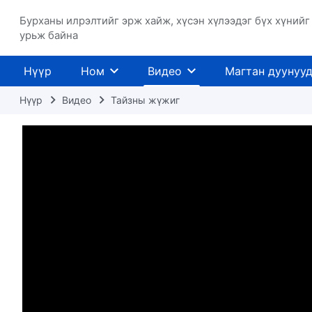
Бурханы илрэлтийг эрж хайж, хүсэн хүлээдэг бүх хүнийг
урьж байна
Нүүр
Ном
Видео
Магтан дуунуу
Нүүр
Видео
Тайзны жүжиг