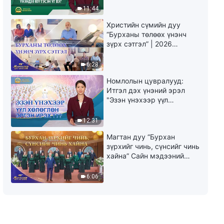
юу гэсэн үг вэ?"
11:44
Христийн сүмийн дуу
“Бурханы төлөөх үнэнч
зүрх сэтгэл” | 2026
Магтаалын дуу хоолой
6:28
Номлолын цувралууд:
Итгэл дэх үнэний эрэл
"Эзэн үнэхээр үүл
хөлөглөн эргэн ирэх үү?"
12:31
Магтан дуу “Бурхан
зүрхийг чинь, сүнсийг чинь
хайна” Сайн мэдээний
найрал дуу | 2026
Магтаалын дуу хоолой
6:06