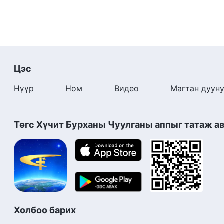
Цэс
Нүүр
Ном
Видео
Магтан дуун
Төгс Хүчит Бурханы Чуулганы аппыг татаж а
Холбоо барих