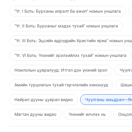
“Үг. I Боть: Бурханы илрэлт ба ажил” номын уншлага
“Үг. II Боть: Бурханыг мэдэх тухай” номын уншлага
“Үг. III Боть: Эцсийн өдрүүдийн Христийн яриа” номын ун
“Үг. VI Боть: Үнэнийг эрэлхийлэх тухай” номын уншлага
Номлолын цувралууд: Итгэл дэх үнэний эрэл
Чуулг
Амийн туршлагын тухай гэрчлэлийн кинонууд
Шашн
Найрал дууны цуврал видео
Чуулганы амьдрал—Ян
Магтан дууны видео
Үнэнийг илчлэх нь
Онцолс