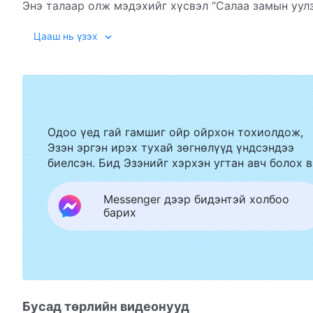
Энэ талаар олж мэдэхийг хүсвэл “Салаа замын уул
Цааш нь үзэх
Одоо үед гай гамшиг ойр ойрхон тохиолдож,
Эзэн эргэн ирэх тухай зөгнөлүүд үндсэндээ
биелсэн. Бид Эзэнийг хэрхэн угтан авч болох в
Messenger дээр бидэнтэй холбоо
барих
Бусад төрлийн видеонууд