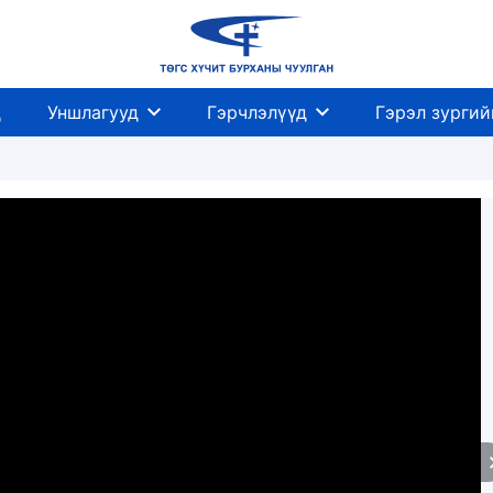
д
Уншлагууд
Гэрчлэлүүд
Гэрэл зургий