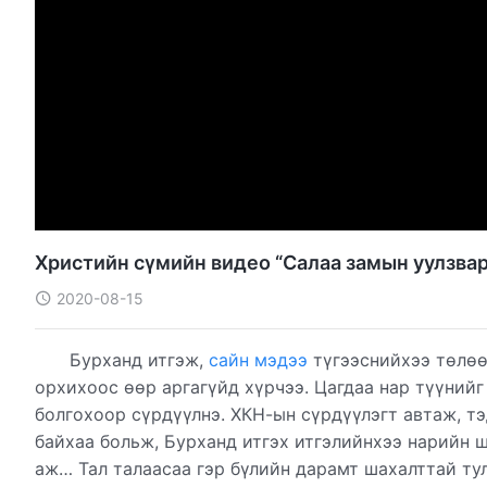
Христийн сүмийн видео “Салаа замын уулзвар
2020-08-15
Бурханд итгэж,
сайн мэдээ
түгээснийхээ төлөө
орхихоос өөр аргагүйд хүрчээ. Цагдаа нар түүнийг
болгохоор сүрдүүлнэ. ХКН-ын сүрдүүлэгт автаж, тэ
байхаа больж, Бурханд итгэх итгэлийнхээ нарийн ш
аж… Тал талаасаа гэр бүлийн дарамт шахалттай ту