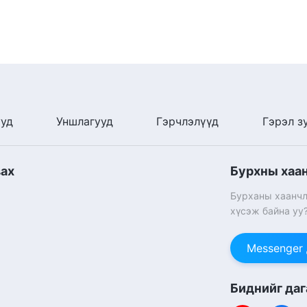
ууд
Уншлагууд
Гэрчлэлүүд
Гэрэл з
вах
Бурхны хаа
Бурханы хаанчл
хүсэж байна уу
Messenger
Биднийг даг