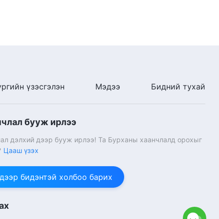
ургийн үзэсгэлэн
Мэдээ
Бидний тухай
нчлал бууж ирлээ
ал дэлхий дээр бууж ирлээ! Та Бурханы хаанчлалд орохыг
?
Цааш үзэх
 дээр бидэнтэй холбоо барих
ах