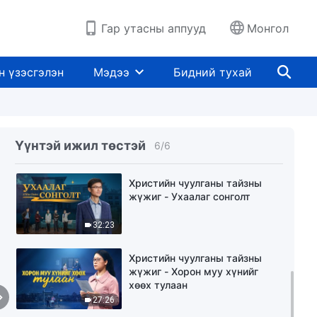
Гар утасны аппууд
Монгол
Христийн чуулганы тайзны
жүжиг "Сэтгэцийн эмнэлэгт
өнгөрүүлсэн өдрүүд минь"
н үзэсгэлэн
Мэдээ
Бидний тухай
52:04
Христийн чуулганы тайзны
жүжиг - Мөхлийн ирмэг дэх
гэр бүл
Үүнтэй ижил төстэй
6
/
6
32:55
Христийн чуулганы тайзны
жүжиг - Ухаалаг сонголт
32:23
Христийн чуулганы тайзны
жүжиг - Хорон муу хүнийг
хөөх тулаан
27:26