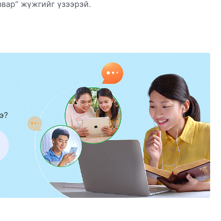
звар” жүжгийг үзээрэй.
э?