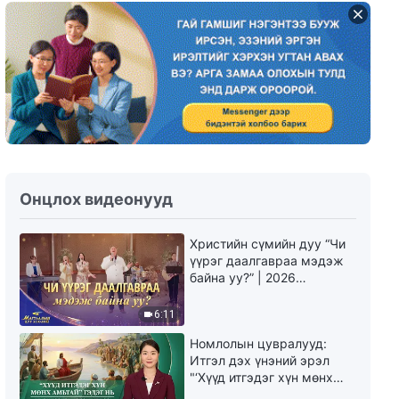
Онцлох видеонууд
Христийн сүмийн дуу “Чи
үүрэг даалгавраа мэдэж
байна уу?” | 2026
Магтаалын дуу хоолой
6:11
Номлолын цувралууд:
Итгэл дэх үнэний эрэл
"‘Хүүд итгэдэг хүн мөнх
амьтай’ гэдэг нь үнэндээ