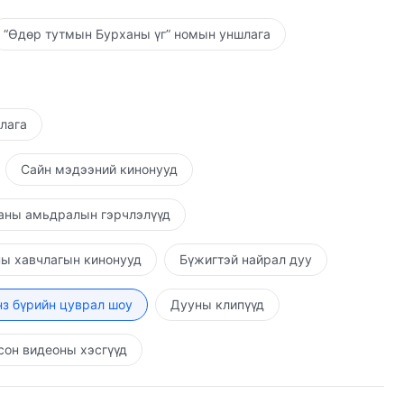
“Өдөр тутмын Бурханы үг” номын уншлага
шлага
Сайн мэдээний кинонууд
аны амьдралын гэрчлэлүүд
ы хавчлагын кинонууд
Бүжигтэй найрал дуу
з бүрийн цуврал шоу
Дууны клипүүд
он видеоны хэсгүүд