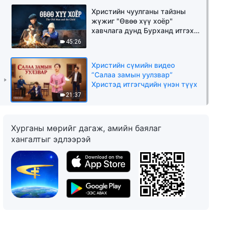
Христийн чуулганы тайзны
жүжиг "Өвөө хүү хоёр"
хавчлага дунд Бурханд итгэх
итгэл нь улам бэхжсэн
45:26
Христийн сүмийн видео
“Салаа замын уулзвар”
Христэд итгэгчдийн үнэн түүх
21:37
Хурганы мөрийг дагаж, амийн баялаг
хангалтыг эдлээрэй