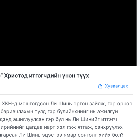
” Христэд итгэгчдийн үнэн түүх
Хуваалцах
 ХКН-д мөшгөгдсөн Ли Шинь оргон зайлж, гэр орноо
 баривчлахын тулд гэр бүлийнхнийг нь ажилгүй
дэнд ашиглуулсан гэр бүл нь Ли Шинийг итгэгч
ирийнийг цагдаа нарт хэл гэж ятгаж, сэнхрүүлэх
лгарсан Ли Шинь эцэстээ ямар сонголт хийх бол?