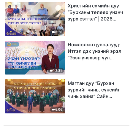
Христийн сүмийн дуу
“Бурханы төлөөх үнэнч
зүрх сэтгэл” | 2026
Магтаалын дуу хоолой
6:28
Номлолын цувралууд:
Итгэл дэх үнэний эрэл
"Эзэн үнэхээр үүл
хөлөглөн эргэн ирэх үү?"
12:31
Магтан дуу “Бурхан
зүрхийг чинь, сүнсийг
чинь хайна” Сайн
мэдээний найрал дуу |
2026 Магтаалын дуу
6:06
хоолой