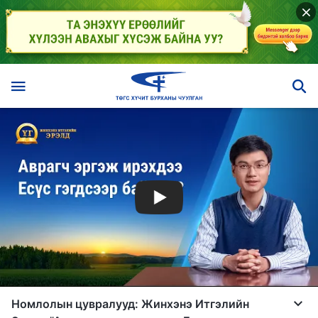
Номлолын цувралууд: Жинхэнэ Итгэлийн