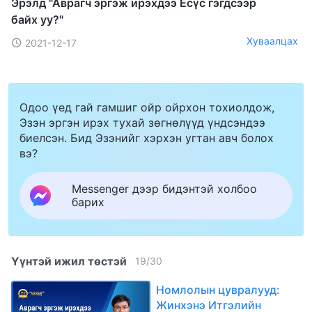
Эрэлд "Аврагч эргэж ирэхдээ Есүс гэгдсээр
байх уу?"
Хуваалцах
2021-12-17
Одоо үед гай гамшиг ойр ойрхон тохиолдож,
Эзэн эргэн ирэх тухай зөгнөлүүд үндсэндээ
биелсэн. Бид Эзэнийг хэрхэн угтан авч болох
вэ?
Messenger дээр бидэнтэй холбоо
барих
Үүнтэй ижил төстэй
19
/
30
Номлолын цувралууд:
Жинхэнэ Итгэлийн