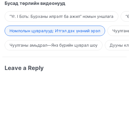
Бусад төрлийн видеонууд
“Үг. I Боть: Бурханы илрэлт ба ажил” номын уншлага
“
Номлолын цувралууд: Итгэл дэх үнэний эрэл
Чуулган
Чуулганы амьдрал—Янз бүрийн цуврал шоу
Дууны кл
Leave a Reply