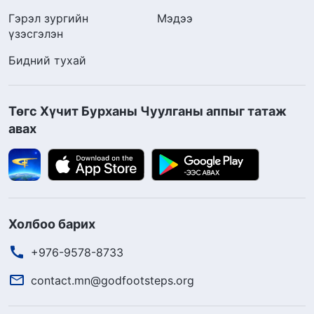
Гэрэл зургийн
Мэдээ
үзэсгэлэн
Бидний тухай
Төгс Хүчит Бурханы Чуулганы аппыг татаж
авах
Холбоо барих
+976-9578-8733
contact.mn@godfootsteps.org