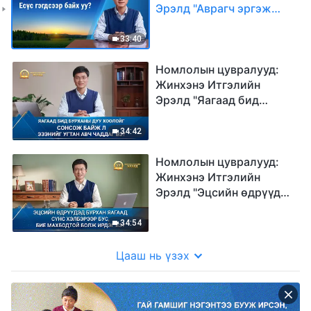
Эрэлд "Аврагч эргэж
ирэхдээ Есүс гэгдсээр
байх уу?"
33:40
Номлолын цувралууд:
Жинхэнэ Итгэлийн
Эрэлд "Яагаад бид
Бурханы дуу хоолойг
сонсож байж л Эзэнийг
34:42
угтан авч чаддаг вэ?"
Номлолын цувралууд:
Жинхэнэ Итгэлийн
Эрэлд "Эцсийн өдрүүдэд
Бурхан яагаад сүнс
хэлбэрээр бус, бие
34:54
махбодтой болж ирдэг
вэ?"
Цааш нь үзэх