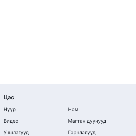
Цэс
Нүүр
Ном
Видео
Магтан дуунууд
Уншлагууд
Гэрчлэлүүд