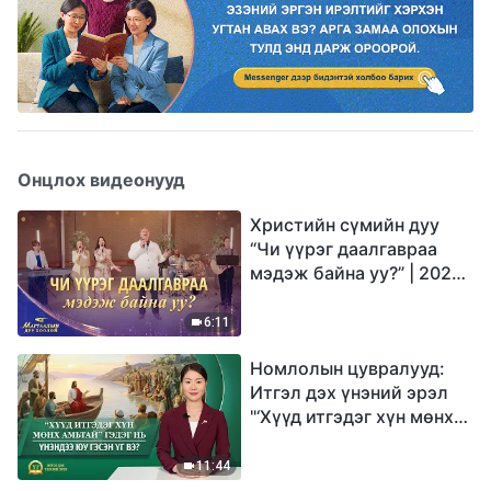
Онцлох видеонууд
Христийн сүмийн дуу
“Чи үүрэг даалгавраа
мэдэж байна уу?” | 2026
Магтаалын дуу хоолой
6:11
Номлолын цувралууд:
Итгэл дэх үнэний эрэл
"‘Хүүд итгэдэг хүн мөнх
амьтай’ гэдэг нь үнэндээ
юу гэсэн үг вэ?"
11:44