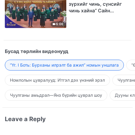
зүрхийг чинь, сүнсийг
чинь хайна” Сайн
мэдээний найрал дуу |
2026 Магтаалын дуу
6:06
хоолой
Бусад төрлийн видеонууд
“Үг. I Боть: Бурханы илрэлт ба ажил” номын уншлага
“
Номлолын цувралууд: Итгэл дэх үнэний эрэл
Чуулган
Чуулганы амьдрал—Янз бүрийн цуврал шоу
Дууны кл
Leave a Reply