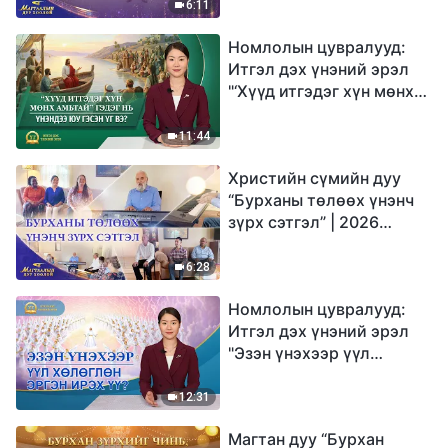
6:11
Номлолын цувралууд:
Итгэл дэх үнэний эрэл
"‘Хүүд итгэдэг хүн мөнх
амьтай’ гэдэг нь үнэндээ
юу гэсэн үг вэ?"
11:44
Христийн сүмийн дуу
“Бурханы төлөөх үнэнч
зүрх сэтгэл” | 2026
Магтаалын дуу хоолой
6:28
Номлолын цувралууд:
Итгэл дэх үнэний эрэл
"Эзэн үнэхээр үүл
хөлөглөн эргэн ирэх үү?"
12:31
Магтан дуу “Бурхан