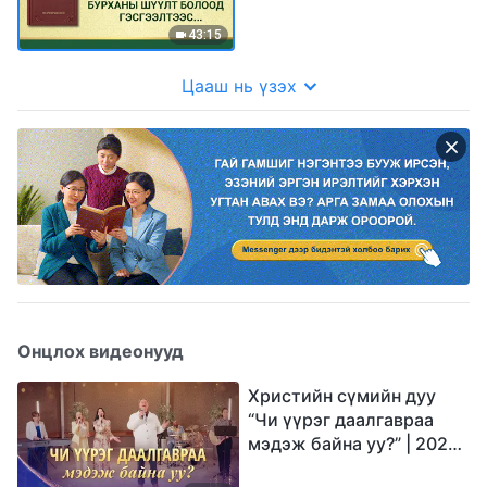
илрэлтийг харах нь"
43:15
Цааш нь үзэх
Онцлох видеонууд
Христийн сүмийн дуу
“Чи үүрэг даалгавраа
мэдэж байна уу?” | 2026
Магтаалын дуу хоолой