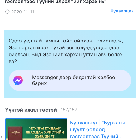
гэсгээлтээс Түүний илрэлтийг харах нь"
Хуваалцах
2020-11-11
Одоо үед гай гамшиг ойр ойрхон тохиолдож,
Эзэн эргэн ирэх тухай зөгнөлүүд үндсэндээ
биелсэн. Бид Эзэнийг хэрхэн угтан авч болох
вэ?
Messenger дээр бидэнтэй холбоо
барих
Үүнтэй ижил төстэй
157
/
157
Бурханы үг | "Бурханы
шүүлт болоод
гэсгээлтээс Түүний