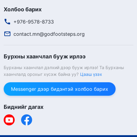
Холбоо барих
+976-9578-8733
contact.mn@godfootsteps.org
Бурхны хаанчлал бууж ирлээ
Бурханы хаанчлал дэлхий дээр бууж ирлээ! Та Бурханы
хаанчлалд орохыг хүсэж байна уу?
Цааш үзэх
Messenger дээр бидэнтэй холбоо барих
Биднийг дагах