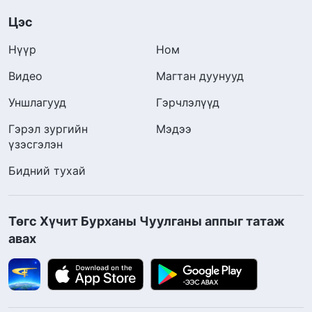
Цэс
Нүүр
Ном
Видео
Магтан дуунууд
Уншлагууд
Гэрчлэлүүд
Гэрэл зургийн
Мэдээ
үзэсгэлэн
Бидний тухай
Төгс Хүчит Бурханы Чуулганы аппыг татаж
авах