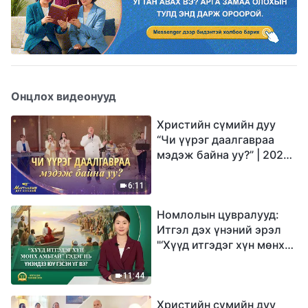
Онцлох видеонууд
Христийн сүмийн дуу
“Чи үүрэг даалгавраа
мэдэж байна уу?” | 2026
Магтаалын дуу хоолой
6:11
Номлолын цувралууд:
Итгэл дэх үнэний эрэл
"‘Хүүд итгэдэг хүн мөнх
амьтай’ гэдэг нь үнэндээ
юу гэсэн үг вэ?"
11:44
Христийн сүмийн дуу