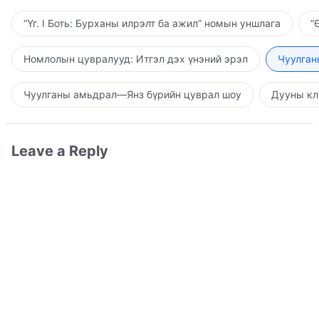
“Үг. I Боть: Бурханы илрэлт ба ажил” номын уншлага
“
Номлолын цувралууд: Итгэл дэх үнэний эрэл
Чуулган
Чуулганы амьдрал—Янз бүрийн цуврал шоу
Дууны кл
Leave a Reply