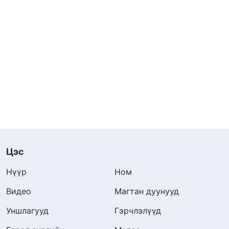
Цэс
Нүүр
Ном
Видео
Магтан дуунууд
Уншлагууд
Гэрчлэлүүд