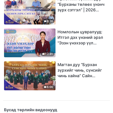
“Бурханы төлөөх үнэнч
зүрх сэтгэл” | 2026
Магтаалын дуу хоолой
6:28
Номлолын цувралууд:
Итгэл дэх үнэний эрэл
"Эзэн үнэхээр үүл
хөлөглөн эргэн ирэх үү?"
12:31
Магтан дуу “Бурхан
зүрхийг чинь, сүнсийг
чинь хайна” Сайн
мэдээний найрал дуу |
2026 Магтаалын дуу
6:06
хоолой
Бусад төрлийн видеонууд