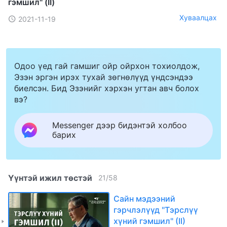
гэмшил" (II)
Хуваалцах
2021-11-19
Одоо үед гай гамшиг ойр ойрхон тохиолдож,
Эзэн эргэн ирэх тухай зөгнөлүүд үндсэндээ
биелсэн. Бид Эзэнийг хэрхэн угтан авч болох
вэ?
Messenger дээр бидэнтэй холбоо
барих
Үүнтэй ижил төстэй
21
/
58
Сайн мэдээний
гэрчлэлүүд "Тэрслүү
хүний гэмшил" (II)