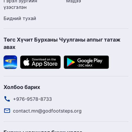
Гэрэл зургийн
Мэдээ
үзэсгэлэн
Бидний тухай
Төгс Хүчит Бурханы Чуулганы аппыг татаж
авах
Холбоо барих
+976-9578-8733
contact.mn@godfootsteps.org