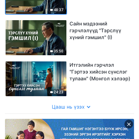
48:37
Сайн мэдээний
гэрчлэлүүд "Тэрслүү
хүний гэмшил" (I)
35:50
Итгэлийн гэрчлэл
"Гэртээ хийсэн сүнслэг
тулаан" (Mонгол хэлээр)
24:23
Цааш нь үзэх