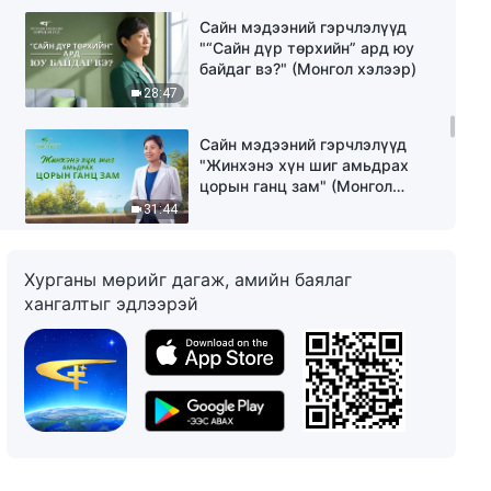
Сайн мэдээний гэрчлэлүүд
"“Сайн дүр төрхийн” ард юу
байдаг вэ?" (Mонгол хэлээр)
28:47
Сайн мэдээний гэрчлэлүүд
"Жинхэнэ хүн шиг амьдрах
цорын ганц зам" (Mонгол
хэлээр)
31:44
Сайн мэдээний гэрчлэлүүд
Хурганы мөрийг дагаж, амийн баялаг
"Хариуцлагаас айхаа болилоо"
(Mонгол хэлээр)
хангалтыг эдлээрэй
24:44
Сайн мэдээний гэрчлэлүүд
"Алдар нэрийн төлөөх ширүүн
тэмцэл минь баяртай"
(Mонгол хэлээр)
32:57