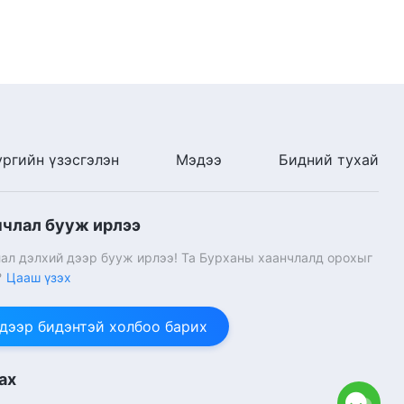
ургийн үзэсгэлэн
Мэдээ
Бидний тухай
нчлал бууж ирлээ
ал дэлхий дээр бууж ирлээ! Та Бурханы хаанчлалд орохыг
?
Цааш үзэх
 дээр бидэнтэй холбоо барих
ах