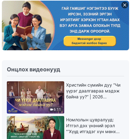
Сайн мэдээний гэрчлэлүүд
"Ачаа бол Бурханы ерөөл"
(Mонгол хэлээр)
33:07
Сайн мэдээний гэрчлэлүүд
"Чимээгүй байдлын цаана"
(Mонгол хэлээр)
28:16
Сайн мэдээний гэрчлэлүүд
Онцлох видеонууд
"Ээж шоронд байсан өдрүүд"
(Mонгол хэлээр)
Христийн сүмийн дуу “Чи
30:39
үүрэг даалгавраа мэдэж
байна уу?” | 2026
Христэд итгэгчдийн
Магтаалын дуу хоолой
туршлагын тухай гэрчлэл
6:11
"Сонгуульд ялагдсаны дараах
эргэцүүлэл" (Mонгол хэлээр)
39:56
Номлолын цувралууд:
Итгэл дэх үнэний эрэл
"‘Хүүд итгэдэг хүн мөнх
Христэд итгэгчдийн
амьтай’ гэдэг нь үнэндээ
туршлагын тухай гэрчлэл