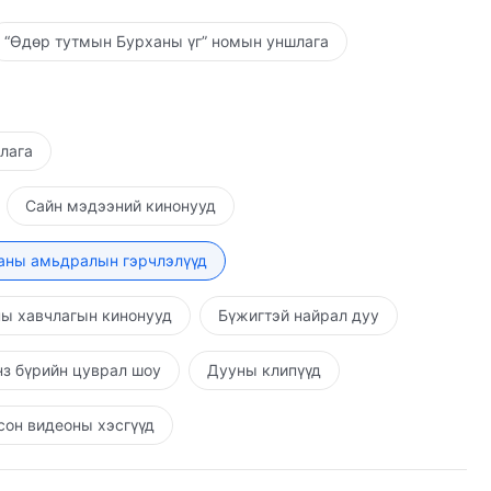
“Өдөр тутмын Бурханы үг” номын уншлага
шлага
Сайн мэдээний кинонууд
аны амьдралын гэрчлэлүүд
ы хавчлагын кинонууд
Бүжигтэй найрал дуу
з бүрийн цуврал шоу
Дууны клипүүд
он видеоны хэсгүүд