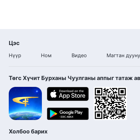
Цэс
Нүүр
Ном
Видео
Магтан дуун
Төгс Хүчит Бурханы Чуулганы аппыг татаж а
Холбоо барих