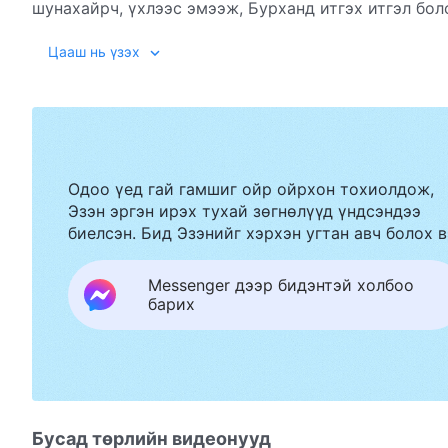
шунахайрч, үхлээс эмээж, Бурханд итгэх итгэл боло
Бурханы үгийг уншсаныхаа дараа ухаарч, үүнээс үү
Цааш нь үзэх
найдсанаар номуудыг аюулгүй зөөвөрлөжээ. Нэг ж
бас нэгэн аюулт орчинд оров. Хэзээ мөдгүй баривч
ашиг сонирхлыг хамгаалахыг хүсэвч бас л айж, да
сонголт хийх бол? Энэ талаар олж мэдье гэвэл “Хя
Одоо үед гай гамшиг ойр ойрхон тохиолдож,
Эзэн эргэн ирэх тухай зөгнөлүүд үндсэндээ
биелсэн. Бид Эзэнийг хэрхэн угтан авч болох в
Messenger дээр бидэнтэй холбоо
барих
Бусад төрлийн видеонууд