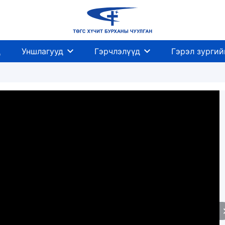
д
Уншлагууд
Гэрчлэлүүд
Гэрэл зургий