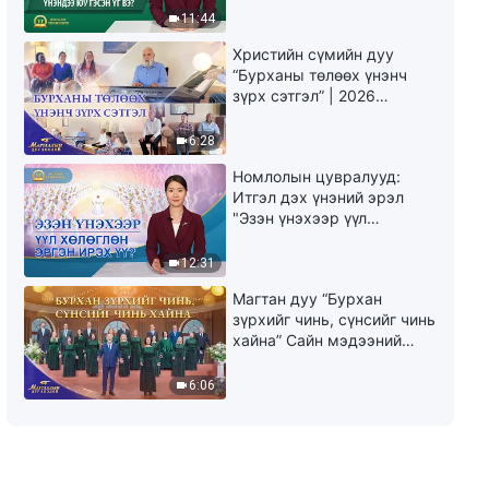
юу гэсэн үг вэ?"
"Одоо би чин сэтгэлээсээ
11:44
ярьж чаддаг боллоо"
34:27
Христийн сүмийн дуу
“Бурханы төлөөх үнэнч
зүрх сэтгэл” | 2026
Магтаалын дуу хоолой
6:28
Номлолын цувралууд:
Итгэл дэх үнэний эрэл
"Эзэн үнэхээр үүл
хөлөглөн эргэн ирэх үү?"
12:31
Магтан дуу “Бурхан
зүрхийг чинь, сүнсийг чинь
хайна” Сайн мэдээний
найрал дуу | 2026
Магтаалын дуу хоолой
6:06