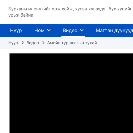
Бурханы илрэлтийг эрж хайж, хүсэн хүлээдэг бүх хүнийг
урьж байна
Нүүр
Ном
Видео
Магтан дуунуу
Нүүр
Видео
Амийн туршлагын тухай