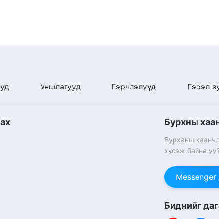
ууд
Уншлагууд
Гэрчлэлүүд
Гэрэл з
вах
Бурхны хаа
Бурханы хаанчл
хүсэж байна уу
Messenger
Биднийг даг