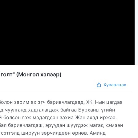
голт" (Mонгол хэлээр)
Хуваалцах
болон зарим ах эгч баривчлагдаад, ХКН-ын цагдаа
өд чуулганд хадгалагдаж байгаа Бурханы үгийн
й болсон гэж мэдэгдсэн захиа Жан ахад иржээ.
бал баривчлагдаж, эрүүдэн шүүгдэж магад хэмээн
х сэтгэлд ширүүн зөрчилдөөн өрнөв. Аминд