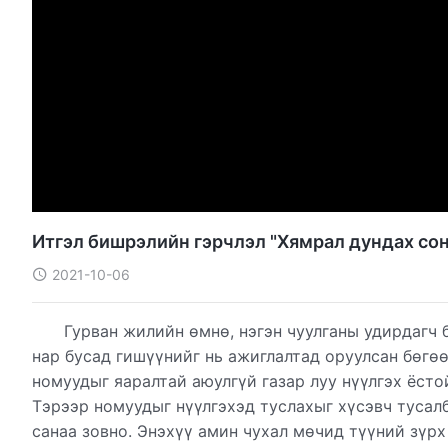
Итгэл бишрэлийн гэрчлэл "Хямрал дундах сон
2021-10-06
Гурван жилийн өмнө, нэгэн чуулганы удирдагч 
нар бусад гишүүнийг нь ажиглалтад оруулсан бөгө
номуудыг яаралтай аюулгүй газар луу нүүлгэх ёсто
Тэрээр номуудыг нүүлгэхэд туслахыг хүсэвч тусал
санаа зовно. Энэхүү амин чухал мөчид түүний зүр