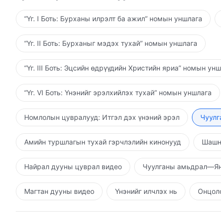
“Үг. I Боть: Бурханы илрэлт ба ажил” номын уншлага
“Үг. II Боть: Бурханыг мэдэх тухай” номын уншлага
“Үг. III Боть: Эцсийн өдрүүдийн Христийн яриа” номын ун
“Үг. VI Боть: Үнэнийг эрэлхийлэх тухай” номын уншлага
Номлолын цувралууд: Итгэл дэх үнэний эрэл
Чуулг
Амийн туршлагын тухай гэрчлэлийн кинонууд
Шашн
Найрал дууны цуврал видео
Чуулганы амьдрал—Ян
Магтан дууны видео
Үнэнийг илчлэх нь
Онцолс