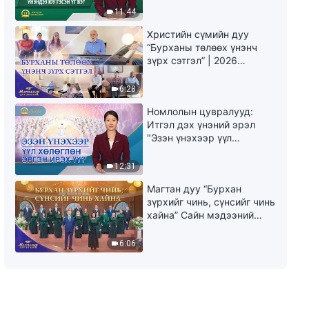
юу гэсэн үг вэ?"
11:44
Христийн сүмийн дуу
“Бурханы төлөөх үнэнч
зүрх сэтгэл” | 2026
Магтаалын дуу хоолой
6:28
Номлолын цувралууд:
Итгэл дэх үнэний эрэл
"Эзэн үнэхээр үүл
хөлөглөн эргэн ирэх үү?"
12:31
Магтан дуу “Бурхан
зүрхийг чинь, сүнсийг чинь
хайна” Сайн мэдээний
найрал дуу | 2026
Магтаалын дуу хоолой
6:06