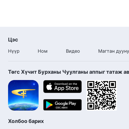
Цэс
Нүүр
Ном
Видео
Магтан дуун
Төгс Хүчит Бурханы Чуулганы аппыг татаж а
Холбоо барих