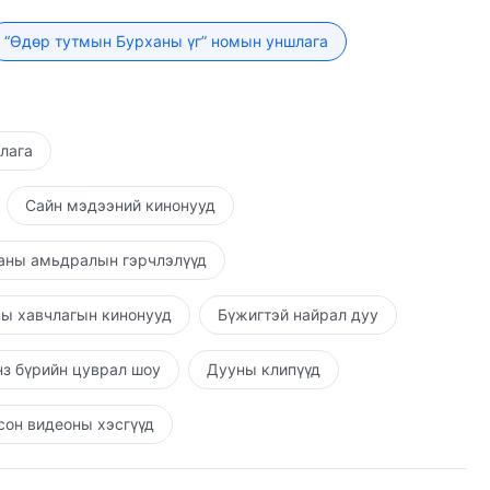
өн болон тэдгээрийн доторх амьд зүйлсээр хангасан.
дал хаа сайгүй байдаг, Түүний мэргэн ухаан хаа
“Өдөр тутмын Бурханы үг” номын уншлага
. Эдгээр хууль, дүрэм бүр Түүний үйл хэргийн биелэл
йг илчилдэг. Хэн Түүний дээд эрхээс өөрийгөө
ийгөө салгаж чадах вэ? Бүх зүйл Түүний харцан дор
ьдардаг. Түүний үйл хэрэг болон Түүний хүч чадал
шлага
г гэх баримтыг хүн төрөлхтөн хүлээн зөвшөөрөхөөс
лон ертөнцийг захирч чадахгүй, энэ хүн төрөлхтнийг
Сайн мэдээний кинонууд
 хэргийг танин мэдэж чадах эсэхээс үл хамааран,
н чиний хувь заяаг Бурхан тодорхойлдог гэдэгт
аны амьдралын гэрчлэлүүд
г захирна гэдэгт эргэлзэх юмгүй. Түүний оршин
 ойлгох эсэхээр тогтоогддоггүй. Зөвхөн Тэр л хүн
ы хавчлагын кинонууд
Бүжигтэй найрал дуу
өвхөн Тэр л хүн төрөлхтний хувь заяаг тодорхойлж
чадах эсэхээс үл хамааран, төд удалгүй хүн
з бүрийн цуврал шоу
Дууны клипүүд
энэ нь Бурханы удахгүй биелүүлэх бодит баримт юм.
рдаг. Хүн Бурханы удирдлагын төлөө амьдардаг ба
он видеоны хэсгүүд
төлөө нүд аньдаг. Хүмүүс ахин дахин нааш цааш ирж,
хицуулалтын нэг хэсэг юм. Бурханы удирдлага хэзээ ч