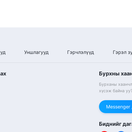
ууд
Уншлагууд
Гэрчлэлүүд
Гэрэл з
вах
Бурхны хаа
Бурханы хаанчл
хүсэж байна уу
Messenger
Биднийг даг