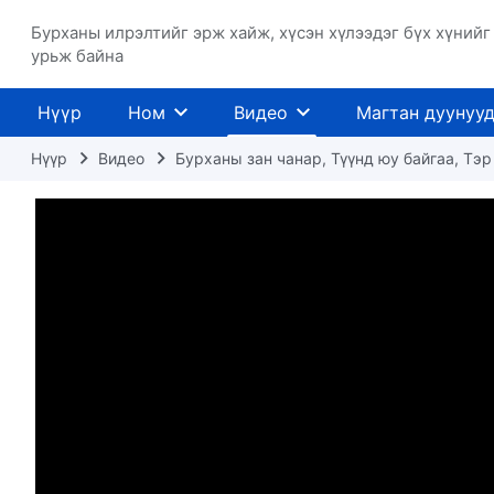
Бурханы илрэлтийг эрж хайж, хүсэн хүлээдэг бүх хүнийг
урьж байна
Нүүр
Ном
Видео
Магтан дуунуу
Нүүр
Видео
Бурханы зан чанар, Түүнд юу байгаа, Тэр