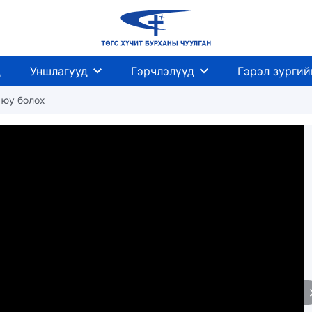
д
Уншлагууд
Гэрчлэлүүд
Гэрэл зургий
 юу болох