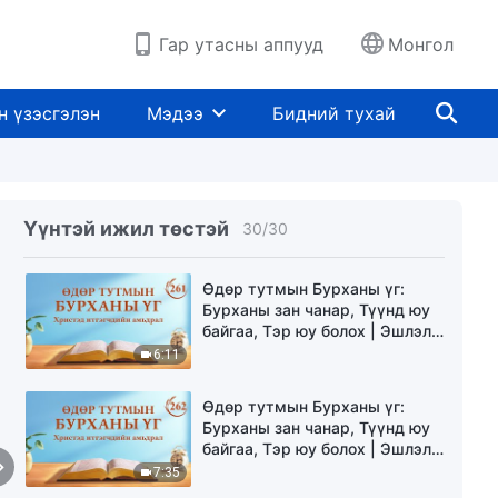
6:15
Гар утасны аппууд
Монгол
Өдөр тутмын Бурханы үг:
Бурханы зан чанар, Түүнд юу
байгаа, Тэр юу болох | Эшлэл
н үзэсгэлэн
Мэдээ
Бидний тухай
259
9:57
Өдөр тутмын Бурханы үг:
Бурханы зан чанар, Түүнд юу
байгаа, Тэр юу болох | Эшлэл
Үүнтэй ижил төстэй
30
/
30
260
4:01
Өдөр тутмын Бурханы үг:
Бурханы зан чанар, Түүнд юу
байгаа, Тэр юу болох | Эшлэл
261
6:11
Өдөр тутмын Бурханы үг:
Бурханы зан чанар, Түүнд юу
байгаа, Тэр юу болох | Эшлэл
262
7:35