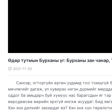
Өдөр тутмын Бурханы үг: Бурханы зан чанар, 
2021-11-30
Сансар, огторгуйн өргөн уудамд тоо томшгүй 
мөчлөгийг дагаж, үл хувирах нэгэн дүрмийг мөрдд
оддог ба амьдарч буй хүмүүс нас барагсдын яг тэр
өөрсдөөсөө өөрийн эрхгүй ингэж асуудаг: Бид яаг
Хэн энэ дэлхийг захирдаг вэ? Хэн энэ хүн төрөлхт