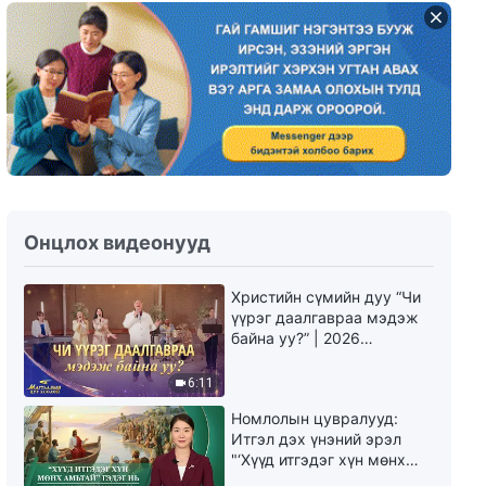
Онцлох видеонууд
Христийн сүмийн дуу “Чи
үүрэг даалгавраа мэдэж
байна уу?” | 2026
Магтаалын дуу хоолой
6:11
Номлолын цувралууд:
Итгэл дэх үнэний эрэл
"‘Хүүд итгэдэг хүн мөнх
амьтай’ гэдэг нь үнэндээ