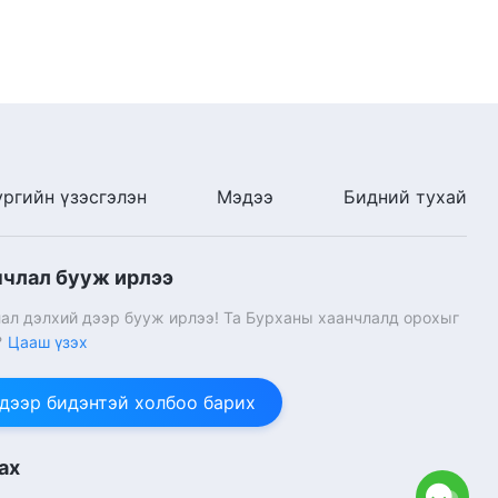
ургийн үзэсгэлэн
Мэдээ
Бидний тухай
нчлал бууж ирлээ
ал дэлхий дээр бууж ирлээ! Та Бурханы хаанчлалд орохыг
?
Цааш үзэх
 дээр бидэнтэй холбоо барих
ах