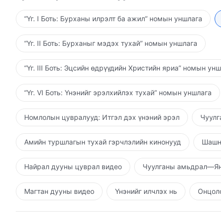
тэнгэр, газрыг бүтээж, хүнийг уулс, нуур, гол мөр
Түүний үйл хэрэг хаа сайгүй байдаг, Түүний хүч ча
“Үг. I Боть: Бурханы илрэлт ба ажил” номын уншлага
сайгүй байдаг, Түүний эрх мэдэл хаа сайгүй байдаг
бөгөөд дор бүрнээ Түүний мэргэн ухаан, эрх мэдли
“Үг. II Боть: Бурханыг мэдэх тухай” номын уншлага
чөлөөлж чадах вэ? Хэн Түүний зохицуулалтаас өөр
оршдог, түүнчлэн бүх зүйл Түүний дээд эрх дор ам
“Үг. III Боть: Эцсийн өдрүүдийн Христийн яриа” номын ун
нь, Тэр үнэхээр оршин байж, бүх зүйлийг захирда
өөр аргагүйд хүргэдэг. Түүнээс өөр нэг ч зүйл орч
“Үг. VI Боть: Үнэнийг эрэлхийлэх тухай” номын уншлага
тасралтгүй хангаж бүр ч чадахгүй. Чи Бурханы үйл
Бурханы оршин тогтнолд итгэх эсэхээс үл хамаара
Номлолын цувралууд: Итгэл дэх үнэний эрэл
Чуулг
эргэлзэх зүйлгүй бөгөөд Бурхан үргэлж бүх зүйлий
тогтнол, эрх мэдэл нь хүн төрөлхтөн танин мэдэж,
Амийн туршлагын тухай гэрчлэлийн кинонууд
Шашн
төрөлхтний өнгөрсөн, одоо, ирээдүйг мэддэг ба з
чадна. Чи энэхүү бодит баримтыг хүлээн зөвшөөрч 
Найрал дууны цуврал видео
Чуулганы амьдрал—Ян
төрөлхтөн энэ бүхнийг өөрсдийн нүдээр харах ба 
Хүн төрөлхтөн Бурханы нүдэн дор амьдарч, нас ба
Магтан дууны видео
Үнэнийг илчлэх нь
Онцолс
эцсийн удаа нүд анихдаа ч бас энэхүү удирдлагын 
буцдаг. Энэ нь бүгд ялгаагүй Бурханы дээд эрх, зо