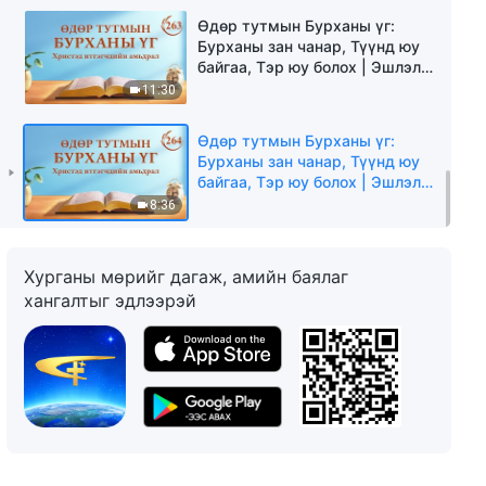
Өдөр тутмын Бурханы үг:
Бурханы зан чанар, Түүнд юу
байгаа, Тэр юу болох | Эшлэл
263
11:30
Өдөр тутмын Бурханы үг:
Бурханы зан чанар, Түүнд юу
байгаа, Тэр юу болох | Эшлэл
264
8:36
Хурганы мөрийг дагаж, амийн баялаг
хангалтыг эдлээрэй