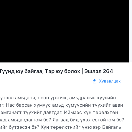
Түүнд юу байгаа, Тэр юу болох | Эшлэл 264
Хуваалцах
бүтээл амьдарч, өсөн үржиж, амьдралын хуулийн
өг. Нас барсан хүмүүс амьд хүмүүсийн түүхийг аван
 эмгэнэлт түүхийг давтдаг. Иймээс хүн төрөлхтөн
аад амьдардаг юм бэ? Яагаад бид үхэх ёстой юм бэ?
нийг бүтээсэн бэ? Хүн төрөлхтнийг үнэхээр Байгаль