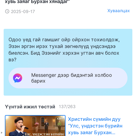
хувь заяаг Бурхан хянадаг”
Хуваалцах
2025-09-17
Одоо үед гай гамшиг ойр ойрхон тохиолдож,
Эзэн эргэн ирэх тухай зөгнөлүүд үндсэндээ
биелсэн. Бид Эзэнийг хэрхэн угтан авч болох
вэ?
Messenger дээр бидэнтэй холбоо
барих
Үүнтэй ижил төстэй
137
/
263
Христийн сүмийн дуу
“Улс, үндэстэн бүрийн
хувь заяаг Бурхан