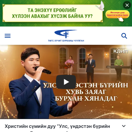
Христийн сүмийн дуу “Улс, үндэстэн бүрийн