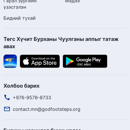
Гэрэл зургийн
Мэдээ
үзэсгэлэн
Бидний тухай
Төгс Хүчит Бурханы Чуулганы аппыг татаж
авах
Холбоо барих
+976-9578-8733
contact.mn@godfootsteps.org