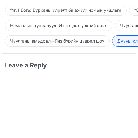
“Үг. I Боть: Бурханы илрэлт ба ажил” номын уншлага
“
Номлолын цувралууд: Итгэл дэх үнэний эрэл
Чуулган
Чуулганы амьдрал—Янз бүрийн цуврал шоу
Дууны кл
Leave a Reply