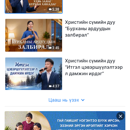
хянадаг”
5:38
Христийн сүмийн дуу
“Бурханы ардуудын
залбирал”
3:45
Христийн сүмийн дуу
“Итгэл цэвэршүүлэлтээр
л дамжин ирдэг”
4:37
Цааш нь үзэх