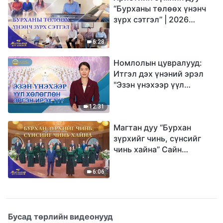
“Бурханы төлөөх үнэнч
зүрх сэтгэл” | 2026
Магтаалын дуу хоолой
6:28
Номлолын цувралууд:
Итгэл дэх үнэний эрэл
"Эзэн үнэхээр үүл
хөлөглөн эргэн ирэх үү?"
12:31
Магтан дуу “Бурхан
зүрхийг чинь, сүнсийг
чинь хайна” Сайн
мэдээний найрал дуу |
2026 Магтаалын дуу
6:06
хоолой
Бусад төрлийн видеонууд