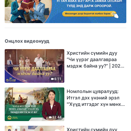
Онцлох видеонууд
Христийн сүмийн дуу
“Чи үүрэг даалгавраа
мэдэж байна уу?” | 2026
Магтаалын дуу хоолой
6:11
Номлолын цувралууд:
Итгэл дэх үнэний эрэл
"‘Хүүд итгэдэг хүн мөнх
амьтай’ гэдэг нь үнэндээ
юу гэсэн үг вэ?"
11:44
Христийн сүмийн дуу