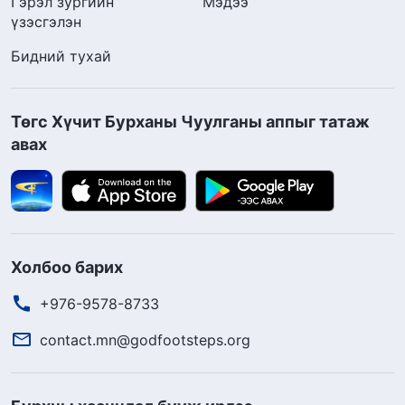
Гэрэл зургийн
Мэдээ
үзэсгэлэн
Бидний тухай
Төгс Хүчит Бурханы Чуулганы аппыг татаж
авах
Холбоо барих
+976-9578-8733
contact.mn@godfootsteps.org