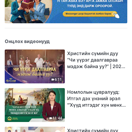
Онцлох видеонууд
Христийн сүмийн дуу
“Чи үүрэг даалгавраа
мэдэж байна уу?” | 2026
Магтаалын дуу хоолой
6:11
Номлолын цувралууд:
Итгэл дэх үнэний эрэл
"‘Хүүд итгэдэг хүн мөнх
амьтай’ гэдэг нь үнэндээ
юу гэсэн үг вэ?"
11:44
Христийн сүмийн дуу