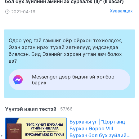
бол бүх зүйлийн амийн эх сурвалж (II)" (II хэсэг)
Хуваалцах
2021-04-16
Одоо үед гай гамшиг ойр ойрхон тохиолдож,
Эзэн эргэн ирэх тухай зөгнөлүүд үндсэндээ
биелсэн. Бид Эзэнийг хэрхэн угтан авч болох
вэ?
Messenger дээр бидэнтэй холбоо
барих
Үүнтэй ижил төстэй
57
/
66
Бурханы үг | "Цор ганц
Бурхан Өөрөө VIII
Бурхан бол бүх зүйлийн