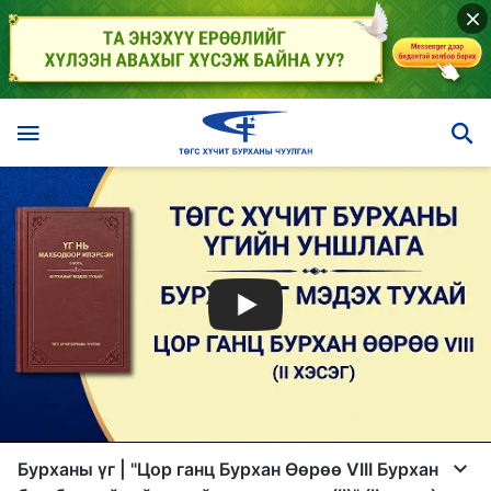
Бурханы үг | "Цор ганц Бурхан Өөрөө VIII Бурхан