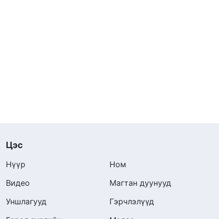
Цэс
Нүүр
Ном
Видео
Магтан дуунууд
Уншлагууд
Гэрчлэлүүд