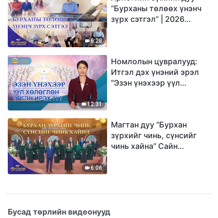
“Бурханы төлөөх үнэнч
зүрх сэтгэл” | 2026
Магтаалын дуу хоолой
6:28
Номлолын цувралууд:
Итгэл дэх үнэний эрэл
"Эзэн үнэхээр үүл
хөлөглөн эргэн ирэх үү?"
12:31
Магтан дуу “Бурхан
зүрхийг чинь, сүнсийг
чинь хайна” Сайн
мэдээний найрал дуу |
2026 Магтаалын дуу
6:06
хоолой
Бусад төрлийн видеонууд