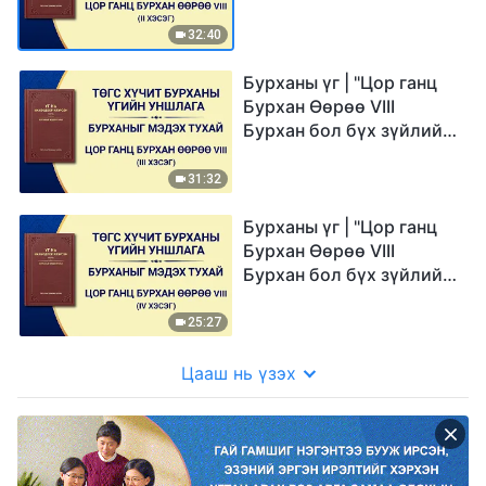
амийн эх сурвалж (II)" (II
хэсэг)
32:40
Бурханы үг | "Цор ганц
Бурхан Өөрөө VIII
Бурхан бол бүх зүйлийн
амийн эх сурвалж (II)" (III
хэсэг)
31:32
Бурханы үг | "Цор ганц
Бурхан Өөрөө VIII
Бурхан бол бүх зүйлийн
амийн эх сурвалж (II)"
(IV хэсэг)
25:27
Цааш нь үзэх