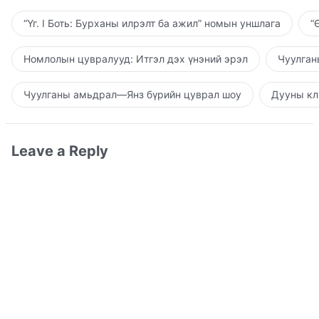
“Үг. I Боть: Бурханы илрэлт ба ажил” номын уншлага
“
Номлолын цувралууд: Итгэл дэх үнэний эрэл
Чуулган
Чуулганы амьдрал—Янз бүрийн цуврал шоу
Дууны кл
Leave a Reply