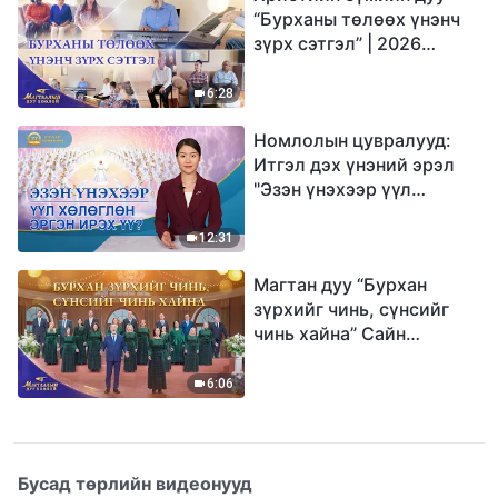
“Бурханы төлөөх үнэнч
зүрх сэтгэл” | 2026
Магтаалын дуу хоолой
6:28
Номлолын цувралууд:
Итгэл дэх үнэний эрэл
"Эзэн үнэхээр үүл
хөлөглөн эргэн ирэх үү?"
12:31
Магтан дуу “Бурхан
зүрхийг чинь, сүнсийг
чинь хайна” Сайн
мэдээний найрал дуу |
2026 Магтаалын дуу
6:06
хоолой
Бусад төрлийн видеонууд