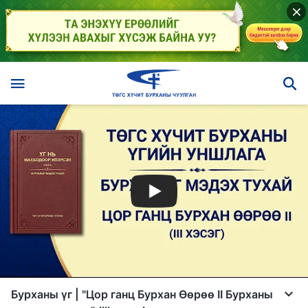
Бурханы үг | "Цор ганц Бурхан Өөрөө II Бурханы