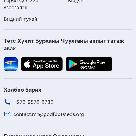
Гэрэл зургийн
Мэдээ
үзэсгэлэн
Бидний тухай
Төгс Хүчит Бурханы Чуулганы аппыг татаж
авах
Холбоо барих
+976-9578-8733
contact.mn@godfootsteps.org