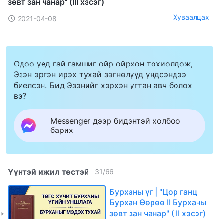
зөвт зан чанар" (III хэсэг)
Хуваалцах
2021-04-08
Одоо үед гай гамшиг ойр ойрхон тохиолдож,
Эзэн эргэн ирэх тухай зөгнөлүүд үндсэндээ
биелсэн. Бид Эзэнийг хэрхэн угтан авч болох
вэ?
Messenger дээр бидэнтэй холбоо
барих
Үүнтэй ижил төстэй
31
/
66
Бурханы үг | "Цор ганц
Бурхан Өөрөө II Бурханы
зөвт зан чанар" (III хэсэг)