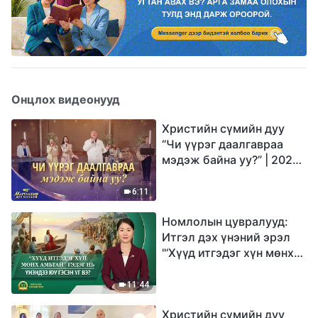
Онцлох видеонууд
Христийн сүмийн дуу
“Чи үүрэг даалгавраа
мэдэж байна уу?” | 2026
Магтаалын дуу хоолой
6:11
Номлолын цувралууд:
Итгэл дэх үнэний эрэл
"‘Хүүд итгэдэг хүн мөнх
амьтай’ гэдэг нь үнэндээ
юу гэсэн үг вэ?"
11:44
Христийн сүмийн дуу