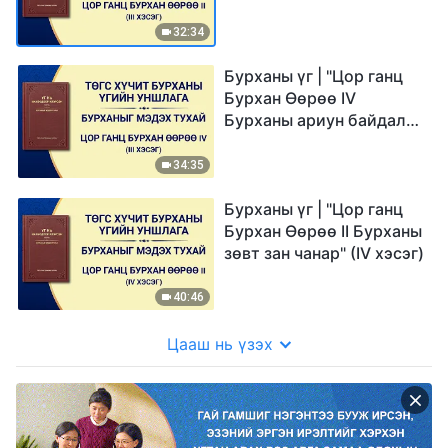
32:34
Бурханы үг | "Цор ганц
Бурхан Өөрөө IV
Бурханы ариун байдал
(I)" (III хэсэг)
34:35
Бурханы үг | "Цор ганц
Бурхан Өөрөө II Бурханы
зөвт зан чанар" (IV хэсэг)
40:46
Цааш нь үзэх