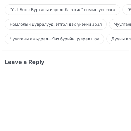
“Үг. I Боть: Бурханы илрэлт ба ажил” номын уншлага
“
Номлолын цувралууд: Итгэл дэх үнэний эрэл
Чуулган
Чуулганы амьдрал—Янз бүрийн цуврал шоу
Дууны кл
Leave a Reply