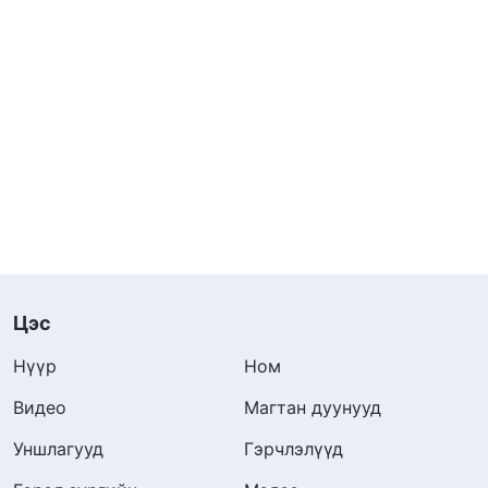
Цэс
Нүүр
Ном
Видео
Магтан дуунууд
Уншлагууд
Гэрчлэлүүд