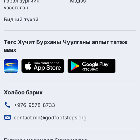
Гэрэл зургийн
Мэдээ
үзэсгэлэн
Бидний тухай
Төгс Хүчит Бурханы Чуулганы аппыг татаж
авах
Холбоо барих
+976-9578-8733
contact.mn@godfootsteps.org