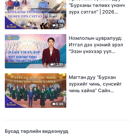
“Бурханы төлөөх үнэнч
зүрх сэтгэл” | 2026
Магтаалын дуу хоолой
6:28
Номлолын цувралууд:
Итгэл дэх үнэний эрэл
"Эзэн үнэхээр үүл
хөлөглөн эргэн ирэх үү?"
12:31
Магтан дуу “Бурхан
зүрхийг чинь, сүнсийг
чинь хайна” Сайн
мэдээний найрал дуу |
2026 Магтаалын дуу
6:06
хоолой
Бусад төрлийн видеонууд