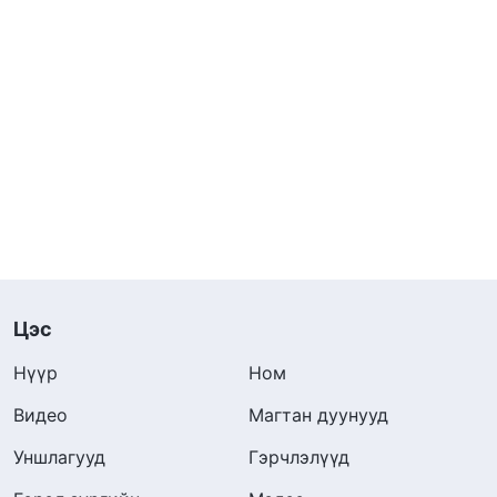
Цэс
Нүүр
Ном
Видео
Магтан дуунууд
Уншлагууд
Гэрчлэлүүд