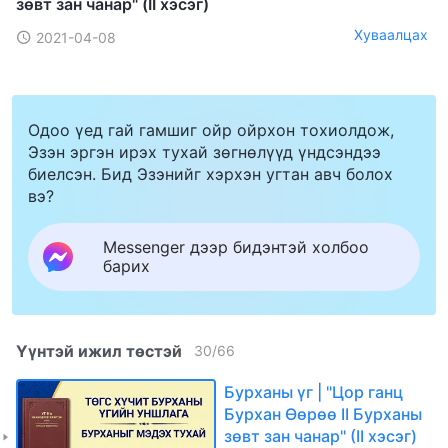
зөвт зан чанар" (II хэсэг)
Хуваалцах
2021-04-08
Одоо үед гай гамшиг ойр ойрхон тохиолдож,
Эзэн эргэн ирэх тухай зөгнөлүүд үндсэндээ
биелсэн. Бид Эзэнийг хэрхэн угтан авч болох
вэ?
Messenger дээр бидэнтэй холбоо
барих
Үүнтэй ижил төстэй
30
/
66
Бурханы үг | "Цор ганц
Бурхан Өөрөө II Бурханы
зөвт зан чанар" (II хэсэг)