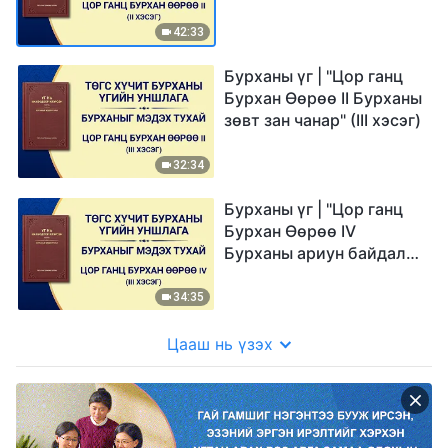
42:33
Бурханы үг | "Цор ганц
Бурхан Өөрөө II Бурханы
зөвт зан чанар" (III хэсэг)
32:34
Бурханы үг | "Цор ганц
Бурхан Өөрөө IV
Бурханы ариун байдал
(I)" (III хэсэг)
34:35
Цааш нь үзэх