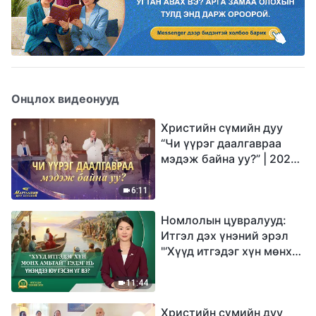
Онцлох видеонууд
Христийн сүмийн дуу
“Чи үүрэг даалгавраа
мэдэж байна уу?” | 2026
Магтаалын дуу хоолой
6:11
Номлолын цувралууд:
Итгэл дэх үнэний эрэл
"‘Хүүд итгэдэг хүн мөнх
амьтай’ гэдэг нь үнэндээ
юу гэсэн үг вэ?"
11:44
Христийн сүмийн дуу