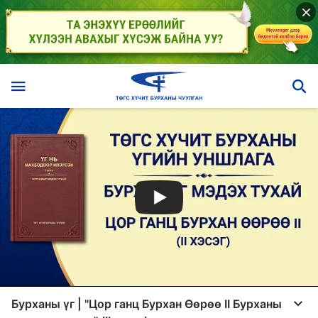
Бурханы үг | "Цор ганц Бурхан Өөрөө II Бурханы