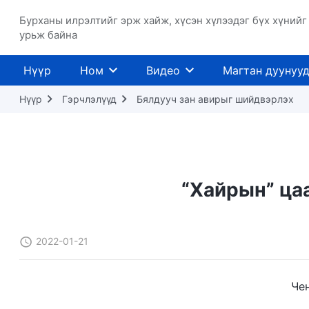
Бурханы илрэлтийг эрж хайж, хүсэн хүлээдэг бүх хүнийг
урьж байна
Нүүр
Ном
Видео
Магтан дуунуу
Нүүр
Гэрчлэлүүд
Бялдууч зан авирыг шийдвэрлэх
“Хайрын” ца
2022-01-21
Чен