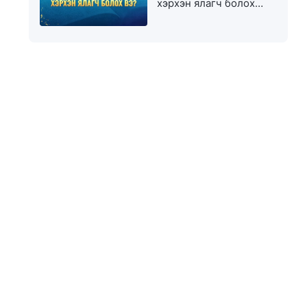
хэрхэн ялагч болох
вэ?