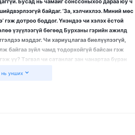
даггүй. Бусад нь чамайг сонссоныхоо дараа юу ч
шийдвэрлээгүй байдаг. ‘За, хэлчихлээ. Миний мөс
’ гэж дотроо боддог. Үнэндээ чи хэлэх ёстой
 нөлөө үзүүлээгүй бөгөөд Бурханы гэрийн ажилд
тгэлдээ мэддэг. Чи хариуцлагаа биелүүлээгүй,
олж байгаа зүйл чамд тодорхойгүй байсан гэж
 гэж үү? Тэгвэл чи сатанлаг зан чанартаа бүрэн
н яриа номын “Үнэнийг хэрэгжүүлдэг хүмүүс л
 нь унших
 үг аминчхан, зальхай зан чанарыг минь яаж
үүрэгтээ хайнга хандаж, шүүмжлүүлснийхээ дараа
би, эгч намайг сайхан сэтгэлгүй гэж хэлэх вий
, байр сууриа хамгаалах гээд л асуудлыг нь ердөө
иу эгчид тус бололгүй, видео хийхийг маань
чим шаардаж байсан ч би сайн, хайр энэрэлтэй