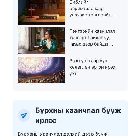
Библийг
баримталснаар
үнэхээр тэнгэрийн
хаанчлалд орж чадах
уу?
Тэнгэрийн хаанчлал
тэнгэрт байдаг уу,
газар дээр байдаг
уу?
Эзэн үнэхээр үүл
хөлөглөн эргэн ирэх
үү?
Бурхны хаанчлал бууж
ирлээ
Бурханы хаанчлал дэлхий дээр бууж