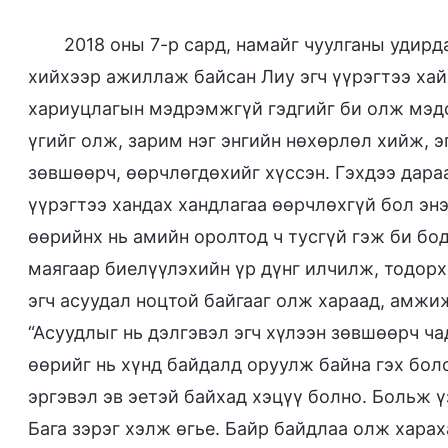
2018 оны 7-р сард, намайг чуулганы удир
хийхээр ажиллаж байсан Лиу эгч үүрэгтээ хай
хариуцлагын мэдрэмжгүй гэдгийг би олж мэдс
үгийг олж, зарим нэг энгийн нөхөрлөл хийж, э
зөвшөөрч, өөрчлөгдөхийг хүссэн. Гэхдээ дараа 
үүрэгтээ хандах хандлагаа өөрчлөхгүй бол энэ
өөрийнх нь амийн оролтод ч тусгүй гэж би бод
маягаар биелүүлэхийн үр дүнг илчилж, тодорх
эгч асуудал ноцтой байгааг олж хараад, амжи
“Асуудлыг нь дэлгэвэл эгч хүлээн зөвшөөрч ча
өөрийг нь хүнд байдалд оруулж байна гэх боло
эргэвэл эв эетэй байхад хэцүү болно. Больж ү
Бага зэрэг хэлж өгье. Байр байдлаа олж хараха