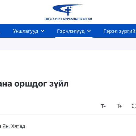
д
Уншлагууд
Гэрчлэлүүд
Гэрэл зургий
ана оршдог зүйл
 Ян, Хятад