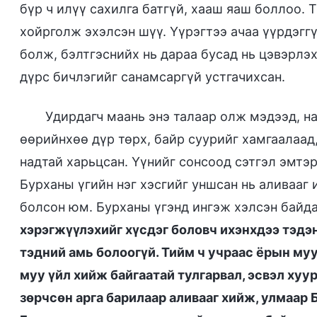
бүр ч илүү сахилга батгүй, хааш яаш боллоо. 
хойрголж эхэлсэн шүү. Үүрэгтээ ачаа үүрдэгг
болж, бэлтгэснийх нь дараа бусад нь цэвэрлэх
дүрс бичлэгийг санамсаргүй устгачихсан.
Удирдагч маань энэ талаар олж мэдээд, н
өөрийнхөө дүр төрх, байр суурийг хамгаалаад
надтай харьцсан. Үүнийг сонсоод сэтгэл эмтэр
Бурханы үгийн нэг хэсгийг уншсан нь аливааг
болсон юм. Бурханы үгэнд ингэж хэлсэн байдаг
хэрэгжүүлэхийг хүсдэг боловч ихэнхдээ тэдэн
тэдний амь болоогүй. Тийм ч учраас ёрын му
муу үйл хийж байгаатай тулгарвал, эсвэл ху
зөрчсөн арга барилаар аливааг хийж, улмаар