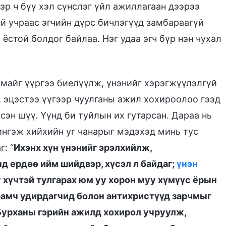
Тэр ч бүү хэл сүнслэг үйл ажиллагаан дээрээ
үй учраас эгчийн дүрс бичлэгүүд замбараагүй
 ёстой болдог байлаа. Нэг удаа эгч бүр нэн чухал
амайг үүргээ биелүүлж, үнэнийг хэрэгжүүлэлгүй
, эцэстээ үүгээр чуулганы ажил хохироолоо гээд
сэн шүү. Үүнд би туйлын их гутарсан. Дараа нь
 ингэж хийхийн уг чанарыг мэдэхэд минь тус
: “
Ихэнх хүн үнэнийг эрэлхийлж,
д ердөө ийм шийдвэр, хүсэл л байдаг;
үнэн
у хүчтэй тулгарах юм уу хорон муу хүмүүс ёрын
урамч удирдагчид болон антихристүүд зарчмыг
 Бурханы гэрийн ажилд хохирол учруулж,