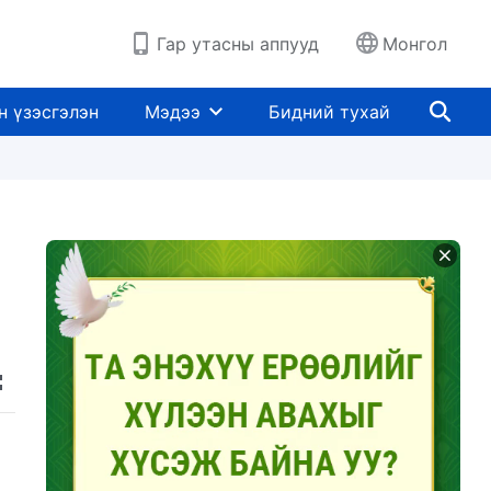
Гар утасны аппууд
Монгол
н үзэсгэлэн
Мэдээ
Бидний тухай