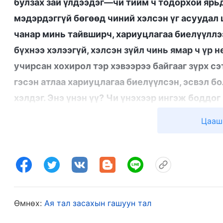
булзах зай үлдээдэг—чи тийм ч тодорхой ярь
мэдэрдэггүй бөгөөд чиний хэлсэн үг асуудал 
чанар минь тайвширч, хариуцлагаа биелүүллээ
бүхнээ хэлээгүй, хэлсэн зүйл чинь ямар ч үр
учирсан хохирол тэр хэвээрээ байгааг зүрх сэ
гэсэн атлаа хариуцлагаа биелүүлсэн, эсвэл б
хэлдэг. Энэ үнэн үү? Чи үнэхээр ингэж боддог
захирагддаг бус уу?
”
(Эцсийн өдрүүдийн Христий
Цааш
. Бурханы
Бурханаас эмээх зүрх сэтгэлтэй байдаг”)
илчилснийг хараад би ичсэн. Тэгээд Лиу эгч 
өөрчлөгдөхгүй байгаа гэдгийг ухаарлаа. Гэтэл 
гэж айсандаа эгчийн зүрх сэтгэл дэх дүр төрх
маш болгоомжтой хэлж өгсөн. Улмаар энэ нь Л
Өмнөх:
Ая тал засахын гашуун тал
саатуулсан юм. Эгчийг үүргээс нь халахыг зар