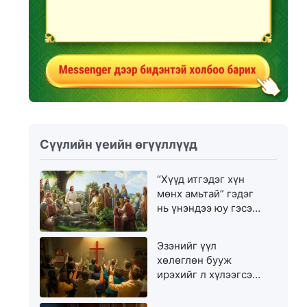
Сүүлийн үеийн өгүүллүүд
“Хүүд итгэдэг хүн
мөнх амьтай” гэдэг
нь үнэндээ юу гэсэн
үг вэ?
Эзэнийг үүл
хөлөглөн бууж
ирэхийг л хүлээгсэд
золгүй еэ