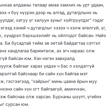
ынхаа алдааны талаар амаа хамхих нь урт удаан,
ээ ч бүү нүүрэн дээр нь алгад, дутагдлынх нь
уулдаг, хатуу үг халуун зуныг хүйтрүүлдэг” гэдэг
эгээд хэний ч дутагдлыг хэзээ ч хэлж өгөлгүй, үг,
, хүндрэл бэрхшээлийг нь ойлгодог байсан. Найз
а. Би бусадтай тийм эв эетэй байдагтаа сэтгэл
энэ хандлагаа баримталж, ах эгч нараас олж
ггүй байсан юм. Хэн нэгэн завхралд
уулж байгааг харах үедээ ч бас л хэлдэггүй
эрэлтэй байснаар би сайн хүн байгаа мэт
ж, гэсгээгээд, “хайрын” минь цаана ёрын муу
хэнэ сайн хүн огт байгаагүй, аминчхан,
гэж байснаа олж харсан. Бурханы шүүлт, үгийнх
ыг сурсан юм.