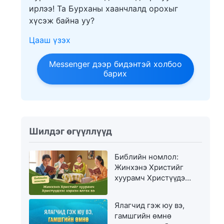
ирлээ! Та Бурханы хаанчлалд орохыг
хүсэж байна уу?
Цааш үзэх
Messenger дээр бидэнтэй холбоо
барих
Шилдэг өгүүллүүд
Библийн номлол:
Жинхэнэ Христийг
хуурамч Христүүдээс
хэрхэн ялгах вэ
Ялагчид гэж юу вэ,
гамшгийн өмнө