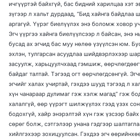
ичгүүртэй байхгүй, бас бидний харилцаа хэт э
зүгээр л хальт дурдаад, “Бид хайнга байдлаа 
аргагүй. Үүрэг биелүүлэх энэ боломж ховор уч
Эгч үүргээ хайнга биелүүлсээр л байсан, энэ 
бусад ах эгчид бас муу нөлөө үзүүлсэн юм. Бу
эхлэн, тулгарсан асуудлаа шийдвэрлэхээр шар
засуулж, харьцуулчхаад гэмшиж, өөрчлөгдөөгү
байдаг талтай. Тэгээд огт өөрчлөгдсөнгүй. Эг
эгчийг халах учиртай, гэхдээ шууд тэгээд л ха
хүн чанараар дулимаг гэж хэлж магад” гэж бо
халалгүй, өөр үүрэгт шилжүүлэх гээд үзэх сон
бодохгүй, хайр энэрэлтэй хүн гэж үзсээр байх
сөрөг болж, сэтгэлээр унана гэдгээр шалтагл
хийлгэхээр зохицуулсан. Гэхдээ эгч өөрийнхө