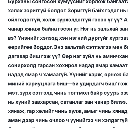
Бурханы сонгосон хүмүүсийг хорлож байгаата
хэлэх зориггүй болдог. Зориггүй байх гэдэг нь
ойлгодоггүй, хэлж зүрхэлдэггүй гэсэн үг үү? 
чанар хянаж байна гэсэн үг. Нэг нь зальхай за
вэ? Үнэнийг хэлээд хэн нэгний дургүйг хүргэв
өөрийгөө боддог. Энэ зальтай сэтгэлгээ мөн б
дагавар биш гэж үү? Өөр нэг зүйл нь аминчхан
сонирхолд гарсан хохирол надад ямар хамаата
надад ямар ч хамаагүй. Үүнийг харж, өрнөж бай
миний хариуцлага биш—би удирдагч биш’ гэж 
мэт, зүрх сэтгэлд чинь тогтмол байр суурь э
нь хүний завхарсан, сатанлаг зан чанар билээ
хянаж, гар хөлийг чинь хүлж, амыг чинь хянада
аман дээр чинь очлоо ч үүнийгээ чи хэлдэггүй