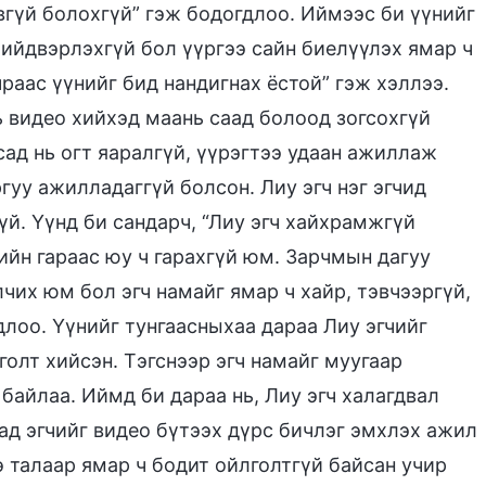
вгүй болохгүй” гэж бодогдлоо. Иймээс би үүнийг
шийдвэрлэхгүй бол үүргээ сайн биелүүлэх ямар ч
раас үүнийг бид нандигнах ёстой” гэж хэллээ.
нь видео хийхэд маань саад болоод зогсохгүй
сад нь огт яаралгүй, үүрэгтээ удаан ажиллаж
гуу ажилладаггүй болсон. Лиу эгч нэг эгчид
й. Үүнд би сандарч, “Лиу эгч хайхрамжгүй
чийн гараас юу ч гарахгүй юм. Зарчмын дагуу
лчих юм бол эгч намайг ямар ч хайр, тэвчээргүй,
длоо. Үүнийг тунгаасныхаа дараа Лиу эгчийг
голт хийсэн. Тэгснээр эгч намайг муугаар
 байлаа. Иймд би дараа нь, Лиу эгч халагдвал
аад эгчийг видео бүтээх дүрс бичлэг эмхлэх ажил
ө талаар ямар ч бодит ойлголтгүй байсан учир