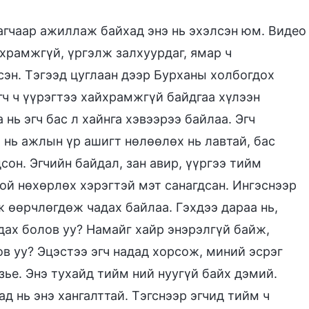
дагчаар ажиллаж байхад энэ нь эхэлсэн юм. Видео
храмжгүй, үргэлж залхуурдаг, ямар ч
эн. Тэгээд цуглаан дээр Бурханы холбогдох
гч ч үүрэгтээ хайхрамжгүй байдгаа хүлээн
нь эгч бас л хайнга хэвээрээ байлаа. Эгч
 нь ажлын үр ашигт нөлөөлөх нь лавтай, бас
сон. Эгчийн байдал, зан авир, үүргээ тийм
ой нөхөрлөх хэрэгтэй мэт санагдсан. Ингэснээр
ж өөрчлөгдөж чадах байлаа. Гэхдээ дараа нь,
дах болов уу? Намайг хайр энэрэлгүй байж,
в уу? Эцэстээ эгч надад хорсож, миний эсрэг
зье. Энэ тухайд тийм ний нуугүй байх дэмий.
д нь энэ хангалттай. Тэгснээр эгчид тийм ч