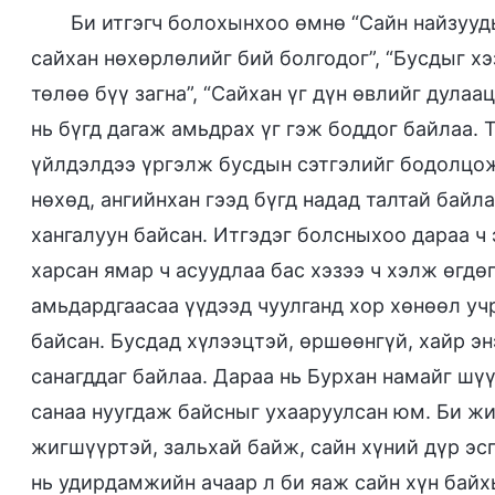
Би итгэгч болохынхоо өмнө “Сайн найзууд
сайхан нөхөрлөлийг бий болгодог”, “Бусдыг хэз
төлөө бүү загна”, “Сайхан үг дүн өвлийг дулаац
нь бүгд дагаж амьдрах үг гэж боддог байлаа. Т
үйлдэлдээ үргэлж бусдын сэтгэлийг бодолцож
нөхөд, ангийнхан гээд бүгд надад талтай байла
хангалуун байсан. Итгэдэг болсныхоо дараа ч 
харсан ямар ч асуудлаа бас хэзээ ч хэлж өгдө
амьдардгаасаа үүдээд чуулганд хор хөнөөл учр
байсан. Бусдад хүлээцтэй, өршөөнгүй, хайр эн
санагддаг байлаа. Дараа нь Бурхан намайг шүү
санаа нуугдаж байсныг ухааруулсан юм. Би жин
жигшүүртэй, зальхай байж, сайн хүний дүр эс
нь удирдамжийн ачаар л би яаж сайн хүн байх