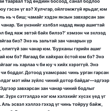
й таарвал тэд өндийн босоод, санал бодлоо
 юу гэсэн үг вэ? Хулчгар, ойлгомжгүй ярьдаг, юм
Аль нь ч биш; чамайг хэдэн янзын завхарсан зан
н чанар. ‘Би үнэнийг хэлбэл надад ямар ашигтай
эл бид яаж эвтэй байх билээ?’ хэмээн чи эхлээд
айгаа биз? Энэ нь зальтай зан чанарын үр
, олиггүй зан чанар юм. ‘Бурханы гэрийн ашиг
й юм бэ? Яагаад би хайхрах ёстой юм бэ? Энэ
гааг нь харлаа ч би юу ч хийх хэрэггүй. Энэ
чи боддог. Дотоод ухамсраас чинь урган гарсан
зэлдэг мэт ийм зүйлс чиний дотор байдаг—эдгээр
. Эдгээр завхарсан зан чанар чиний бодлыг
г. Зүрх сэтгэлдээ нэг юм хэлэхийг хүсэх үед үг
. Аль эсвэл хэллээ гэхэд үг чинь тойруу байж,