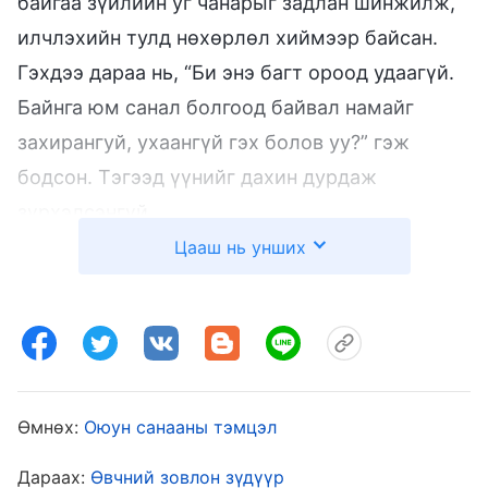
байгаа зүйлийн уг чанарыг задлан шинжилж,
илчлэхийн тулд нөхөрлөл хиймээр байсан.
Гэхдээ дараа нь, “Би энэ багт ороод удаагүй.
Байнга юм санал болгоод байвал намайг
захирангуй, ухаангүй гэх болов уу?” гэж
бодсон. Тэгээд үүнийг дахин дурдаж
зүрхэлсэнгүй.
Цааш нь унших
Төд удалгүй би чуулганы удирдагчаас,
баримт бичиг хянах хүн олсон эсэх, багийн
удирдагч бид хоёр хамтдаа сайн ажиллаж
байгаа эсэхийг асуусан захиа авсан юм. Үүнд
бага зэрэг санаа зовж, яаж хариулахаа
Өмнөх:
Оюун санааны тэмцэл
мэдэхгүй байлаа. Өөрийг нь бодитой ажил
Дараах:
Өвчний зовлон зүдүүр
хийдэггүй гэж чуулганы удирдагчид хэлснийг