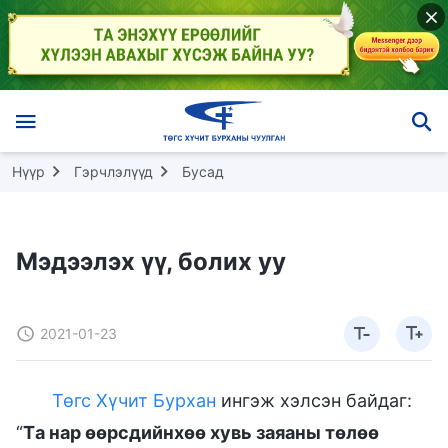
Нүүр
Гэрчлэлүүд
Бусад
Мэдээлэх үү, болих уу
2021-01-23
Төгс Хүчит Бурхан
ингэж хэлсэн байдаг:
“
Tа нар өөрсдийнхөө хувь заяаны төлөө