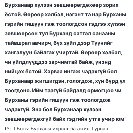
Бурханаар хүлээн зөвшөөрөгдөхөөр зорих
ёстой. Өөрөөр хэлбэл, нэгэнт та нар Бурханы
гэрийн гишүүн гэж тоологдсон гэдгээ хүлээн
зөвшөөрсөн тул Бурханд сэтгэл санааны
тайвшрал авчирч, бүх зүйл дээр Түүнийг
хангалуун байлгах учиртай. Өөрөөр хэлбэл,
чи үйлдлүүддээ зарчимтай байж, үнэнд
нийцэх ёстой. Хэрвээ ингэж чадахгүй бол
Бурханаар жигшигдэн, гологдож, хүн бүрд үл
тоогдоно. Ийм таагүй байдалд ормогцоо чи
Бурханы гэрийн гишүүн гэж тоологдож
чадахгүй. Энэ бол Бурханаар хүлээн
зөвшөөрөгдөхгүй байх гэдгийн утга учир юм
”
(Үг. I Боть: Бурханы илрэлт ба ажил. Гурван