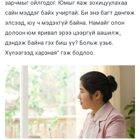
зарчмыг ойлгодог. Юмыг яаж зохицуулахаа
сайн мэддэг байх учиртай. Би энэ багт дөнгөж
элсээд, юу ч мэдэхгүй байна. Намайг олон
долоон юм яривал эрээ цээргүй аашилж,
дэндэж байна гэх биш үү? Больж үзье.
Хүлээгээд харзная” гэж бодлоо.