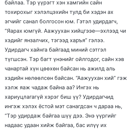
байлаа. Тэр үүрэгт хэн хамгийн сайн
тохирохыг хэлэлцэхийн тулд би хэдэн ах
эгчийг санал болгосон юм. Гэтэл удирдагч,
“Яарах юмгүй. Аажуухан хийцгээе—эхлээд чи
хэдийг янзалчих, тэгээд харъя” гэлээ.
Удирдагч хайнга байгаад миний сэтгэл
түгшсэн. Тэр багт үнэнийг ойлгодог, сайн хэв
чанартай хүн цөөхөн байсан нь ажилд аль
хэдийн нөлөөлсөн байсан. “Аажуухан хий” гэж
хэлж яаж чадаж байна аа? Ингэх нь
хариуцлагагүй хэрэг биш үү? Удирдагчид
ингэж хэлэх ёстой мэт санагдсан ч дараа нь,
“Тэр удирдаж байгаа шүү дээ. Энэ үүргийг
надаас удаан хийж байгаа, бас илүү их