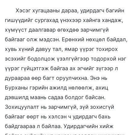
Хэсэг хугацааны дараа, удирдагч багийн
гишүүдийг сургахад үнэхээр хайнга хандаж,
хүмүүст даалгавар өгөхдөө зарчимгүй
байгааг олж мэдсэн. Ерөнхий нөхцөл байдал,
хувь хүний давуу тал, ямар үүрэг тохирох
эсэхийг бодолцож үзэлгүйгээр тодорхой нэг
үүрэг гүйцэтгэж байгаа ах эгчийг зүгээр л
дураараа өөр багт оруулчихна. Энэ нь
Бурханы гэрийн ажилд нөлөөлж, ахиц
дэвшилд маань садаа болдог байсан.
Зохицуулалт нь зарчимгүй, зүй зохисгүй
байгааг өөрт нь хэлсэн ч удирдагч бахь
байдгаараа л байлаа. Удирдагчийн хийж