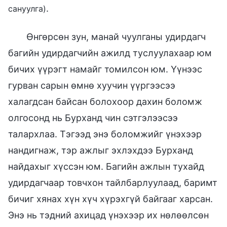
.
сануулга)
Өнгөрсөн зун, манай чуулганы удирдагч
багийн удирдагчийн ажилд туслуулахаар юм
бичих үүрэгт намайг томилсон юм. Үүнээс
гурван сарын өмнө хуучин үүргээсээ
халагдсан байсан болохоор дахин боломж
олгосонд нь Бурханд чин сэтгэлээсээ
талархлаа. Тэгээд энэ боломжийг үнэхээр
нандигнаж, тэр ажлыг эхлэхдээ Бурханд
найдахыг хүссэн юм. Багийн ажлын тухайд
удирдагчаар товчхон тайлбарлуулаад, баримт
бичиг хянах хүн хүч хүрэхгүй байгааг харсан.
Энэ нь тэдний ахицад үнэхээр их нөлөөлсөн