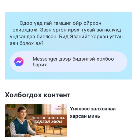
минь багийн удирдагч олж мэдвэл цаашид
бид хоёр хамт ажиллаж яаж чадах юм бэ?
Одоо үед гай гамшиг ойр ойрхон
Тэгээд ч би удирдагчийн талаар багийн бусад
тохиолдож, Эзэн эргэн ирэх тухай зөгнөлүүд
үндсэндээ биелсэн. Бид Эзэнийг хэрхэн угтан
хүн юу гэж боддогийг мэдэхгүй байсан.
авч болох вэ?
Намайг эндүүрсэн байвал чуулганы удирдагч
өө эрж, ялгаварлалаа гэх болов уу? Гэхдээ
Messenger дээр бидэнтэй холбоо
барих
саналаа хэлэхгүй бол үнэнч байж, Бурханы
гэрийн ашиг сонирхлыг хамгаалахгүй байгаа
мэт санагдах байлаа. Нэлээд бодсоны эцэст,
Холбогдох контент
бусад маань удирдагчийн талаар юу гэж
боддогийг эхлээд олж мэдэхээр шийдсэн юм.
Үнэнээс залхсанаа
Захианд дараа хариулж болно шүү дээ.
харсан минь
Тэгээд цуглаан дээр Ян ахтай уулзсан. Ах