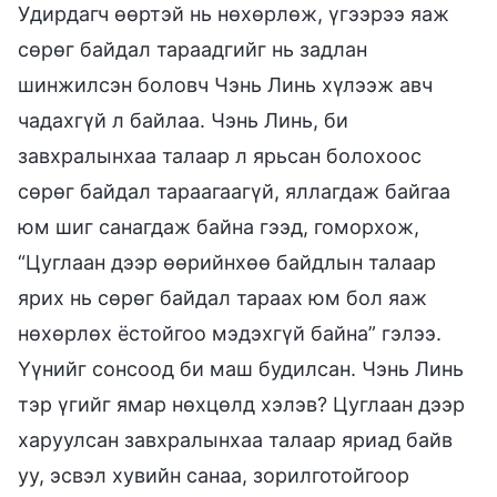
Удирдагч өөртэй нь нөхөрлөж, үгээрээ яаж
сөрөг байдал тараадгийг нь задлан
шинжилсэн боловч Чэнь Линь хүлээж авч
чадахгүй л байлаа. Чэнь Линь, би
завхралынхаа талаар л ярьсан болохоос
сөрөг байдал тараагаагүй, яллагдаж байгаа
юм шиг санагдаж байна гээд, гоморхож,
“Цуглаан дээр өөрийнхөө байдлын талаар
ярих нь сөрөг байдал тараах юм бол яаж
нөхөрлөх ёстойгоо мэдэхгүй байна” гэлээ.
Үүнийг сонсоод би маш будилсан. Чэнь Линь
тэр үгийг ямар нөхцөлд хэлэв? Цуглаан дээр
харуулсан завхралынхаа талаар яриад байв
уу, эсвэл хувийн санаа, зорилготойгоор