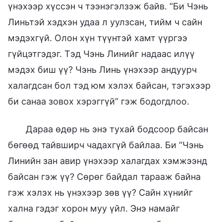
үнэхээр хүссэн ч тээнэгэлзэж байв. “Би Чэнь
Линьтэй хэдхэн удаа л уулзсан, тийм ч сайн
мэдэхгүй. Олон хүн түүнтэй хамт үүргээ
гүйцэтгэдэг. Тэд Чэнь Линийг надаас илүү
мэдэх биш үү? Чэнь Линь үнэхээр андуурч
халагдсан бол тэд юм хэлэх байсан, тэгэхээр
би санаа зовох хэрэггүй” гэж бодогдлоо.
Дараа өдөр нь энэ тухай бодсоор байсан
бөгөөд тайвширч чадахгүй байлаа. Би “Чэнь
Линийн зан авир үнэхээр халагдах хэмжээнд
байсан гэж үү? Сөрөг байдал тарааж байна
гэж хэлэх нь үнэхээр зөв үү? Сайн хүнийг
хална гэдэг хорон муу үйл. Энэ намайг