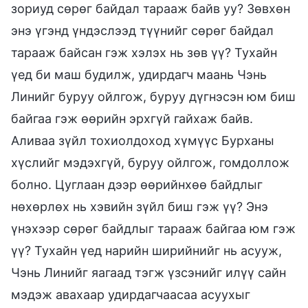
зориуд сөрөг байдал тарааж байв уу? Зөвхөн
энэ үгэнд үндэслээд түүнийг сөрөг байдал
тарааж байсан гэж хэлэх нь зөв үү? Тухайн
үед би маш будилж, удирдагч маань Чэнь
Линийг буруу ойлгож, буруу дүгнэсэн юм биш
байгаа гэж өөрийн эрхгүй гайхаж байв.
Аливаа зүйл тохиолдоход хүмүүс Бурханы
хүслийг мэдэхгүй, буруу ойлгож, гомдоллож
болно. Цуглаан дээр өөрийнхөө байдлыг
нөхөрлөх нь хэвийн зүйл биш гэж үү? Энэ
үнэхээр сөрөг байдлыг тарааж байгаа юм гэж
үү? Тухайн үед нарийн ширийнийг нь асууж,
Чэнь Линийг яагаад тэгж үзсэнийг илүү сайн
мэдэж авахаар удирдагчаасаа асуухыг