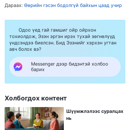
авдаггүй. Ямар хүмүүс юм олж авдаг вэ?
Дараах:
Өөрийн гэсэн бодолгүй байхын цаад учир
Үүргээ чин сэтгэлээсээ биелүүлдэг, үнэнийг
хэрэгжүүлэхийг хүсдэг, Бурханы даалгасан
зүйлийг өөрсдийн үүрэг даалгавар гэж үздэг,
Одоо үед гай гамшиг ойр ойрхон
тохиолдож, Эзэн эргэн ирэх тухай зөгнөлүүд
Бурханы төлөө зарлагадахад бүхий л
үндсэндээ биелсэн. Бид Эзэнийг хэрхэн угтан
амьдралаа баяртайяа зарцуулдаг,
авч болох вэ?
өөрсдийнхөө төлөө явуулга хийдэггүй, бат ул
Messenger дээр бидэнтэй холбоо
суурьтай, Бурханы зохион байгуулалтыг
барих
дуулгавартай дагадаг хүмүүс. Тэд үүргээ
гүйцэтгэж байхдаа үнэний зарчмыг ойлгож
чаддаг бөгөөд бүх зүйлийг зүй зохистой
Холбогдох контент
хийхээр шаргуу хичээдэг нь Бурханд гэрчлэл
Шүүмжлэлээс суралцах
хийх, Бурханы хүслийг хангах үр дүнд хүрэх
нь
боломжийг олгодог. Тэд үүргээ гүйцэтгэж