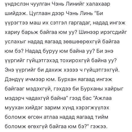
үндэслэн чуулган Чэнь Линийг халахаар
шийдэж. Цуглаан дээр Чэнь Линь “Би
үүрэгтээ маш их сэтгэл гаргадаг, надад ингэж
хариу барьж байгаа юм уу? Шинээр ирэгсдийг
услахыг надад яагаад зөвшөөрөхгүй байгаа
юм бэ? Надад буруу юм байна уу? Би энэ
үүргийг гүйцэтгэхэд тохирохгүй байна уу?
Энэ үүргийг би дахиж хэзээ ч гүйцэтгэхгүй.
Дэндүү ичмээр юм. Бурхан яагаад ингэж
байгааг мэдэхгүй, гэхдээ би Бурханы хайрыг
мэдэрч чадахгүй байна” гээд бас “Ажлаа
муухан хийдэг зарим хүнд хэрэгжүүлэх
боломж өгсөн атлаа надад яагаад тийм
боломж өгөхгүй байгаа юм бэ?” гэжээ.