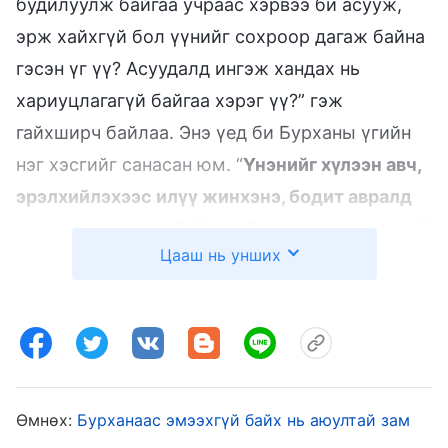
будилуулж байгаа учраас хэрвээ би асууж,
эрж хайхгүй бол үүнийг сохроор дагаж байна
гэсэн үг үү? Асуудалд ингэж хандах нь
хариуцлагагүй байгаа хэрэг үү?” гэж
гайхширч байлаа. Энэ үед би Бурханы үгийн
нэг хэсгийг санасан юм. “
Үнэнийг хүлээн авч,
эрэлхийлэхээс илүү жинхэнэ, бодит авралд
хүрэх зам гэж үгүй. Үнэнийг олж авч чадахгүй
Цааш нь унших
бол Бурханд итгэх итгэл чинь хий хоосон
байдаг. Байнга хоосон сургаалын дэмий үг
хэлж, уриа лоозон давтаж, сүрхий сонсогдох
зүйл хэлж, дүрэм дагаад, үнэнийг
хэрэгжүүлэхэд хэзээ ч анхаардаггүй хүмүүс
хэчнээн олон жил итгэлээ ч юу ч олж
Өмнөх:
Бурханаас эмээхгүй байх нь аюултай зам