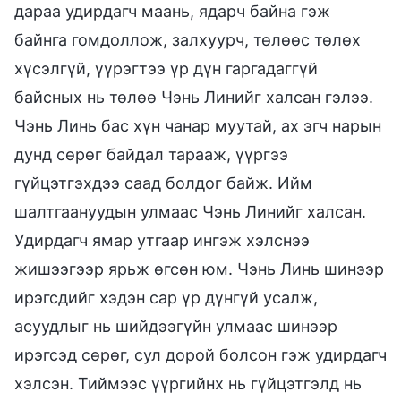
дараа удирдагч маань, ядарч байна гэж
байнга гомдоллож, залхуурч, төлөөс төлөх
хүсэлгүй, үүрэгтээ үр дүн гаргадаггүй
байсных нь төлөө Чэнь Линийг халсан гэлээ.
Чэнь Линь бас хүн чанар муутай, ах эгч нарын
дунд сөрөг байдал тарааж, үүргээ
гүйцэтгэхдээ саад болдог байж. Ийм
шалтгаануудын улмаас Чэнь Линийг халсан.
Удирдагч ямар утгаар ингэж хэлснээ
жишээгээр ярьж өгсөн юм. Чэнь Линь шинээр
ирэгсдийг хэдэн сар үр дүнгүй усалж,
асуудлыг нь шийдээгүйн улмаас шинээр
ирэгсэд сөрөг, сул дорой болсон гэж удирдагч
хэлсэн. Тиймээс үүргийнх нь гүйцэтгэлд нь