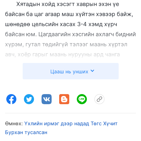
Хятадын хойд хэсэгт хаврын эхэн үе
байсан ба цаг агаар маш хүйтэн хэвээр байж,
шөнөдөө цельсийн хасах 3-4 хэмд хүрч
байсан юм. Цагдаагийн хэсгийн ахлагч бидний
хүрэм, гутал төдийгүй тэлээг маань хүртэл
авч, хоёр гарыг маань нурууны ард чанга
гавлав. Ингэхэд маш их өвдөж байсан юм.
Цааш нь унших
Тэрээр биднийг шалан дээр дарж бай гэж
хэдэн цагдаад тушаагаад, дараа нь арьсан
тэлээгээр толгой, нүүр лүү заналтай
ороолгосны улмаас толгой минь янгинатал
өвдөж, хагарах гэж байгаа мэт болсон бөгөөд
Өмнөх:
Үхлийн ирмэг дээр надад Төгс Хүчит
нулимс өөрийн эрхгүй хацар даган урслаа.
Бурхан тусалсан
“Хэрэг шийдвэрлэхдээ боловсон бай” хэмээх