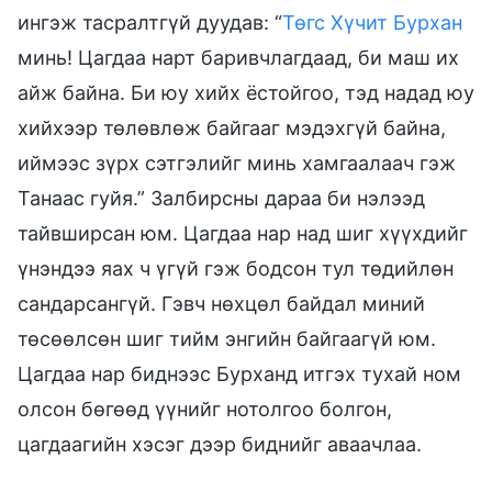
ингэж тасралтгүй дуудав: “
Төгс Хүчит Бурхан
минь! Цагдаа нарт баривчлагдаад, би маш их
айж байна. Би юу хийх ёстойгоо, тэд надад юу
хийхээр төлөвлөж байгааг мэдэхгүй байна,
иймээс зүрх сэтгэлийг минь хамгаалаач гэж
Танаас гуйя.” Залбирсны дараа би нэлээд
тайвширсан юм. Цагдаа нар над шиг хүүхдийг
үнэндээ яах ч үгүй гэж бодсон тул төдийлөн
сандарсангүй. Гэвч нөхцөл байдал миний
төсөөлсөн шиг тийм энгийн байгаагүй юм.
Цагдаа нар биднээс Бурханд итгэх тухай ном
олсон бөгөөд үүнийг нотолгоо болгон,
цагдаагийн хэсэг дээр биднийг аваачлаа.