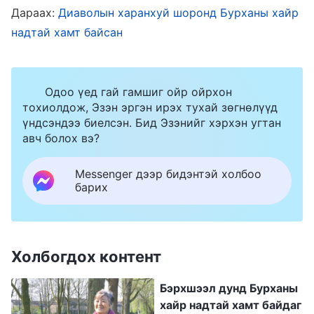
уриа ханан дээр тод томруун бичээстэй
Дараах:
Диаволын харанхуй шоронд Бурханы хайр
байсан ч, тэд бидэнд их замын зэрлэг
надтай хамт байсан
дээрэмчид, алуурчид шиг хандаж байгаад нь
би тэр мөчид дүрсхийн уурлав! Энэ нь огт
Одоо үед гай гамшиг ойр ойрхон
боловсон биш байлаа! “Бид ямар гэмт хэрэг
тохиолдож, Эзэн эргэн ирэх тухай зөгнөлүүд
үйлдсэн юм бэ? Та нар яагаад биднийг
үндсэндээ биелсэн. Бид Эзэнийг хэрхэн угтан
авч болох вэ?
баривчилж, зодож байгаа юм бэ?” гэж би
уурандаа асуув. Тэр намайг үргэлжлүүлэн
Messenger дээр бидэнтэй холбоо
барих
ороолгосоор байх зуур ёрын муу цагдаа
нарын нэг нь хорсолтойгоор ийн хэллээ: “Чи
муу бяцхан новш, тийм өнгөөр надтай яриад
Холбогдох контент
үзээрэй! Бид Төгс Хүчит Бурханд итгэгчдийг
барих гэж ирсэн юм! Чи юу ч хийж болох
Бэрхшээл дунд Бурханы
залуу хүн байж яагаад ингэж яваа юм бэ?
хайр надтай хамт байдаг