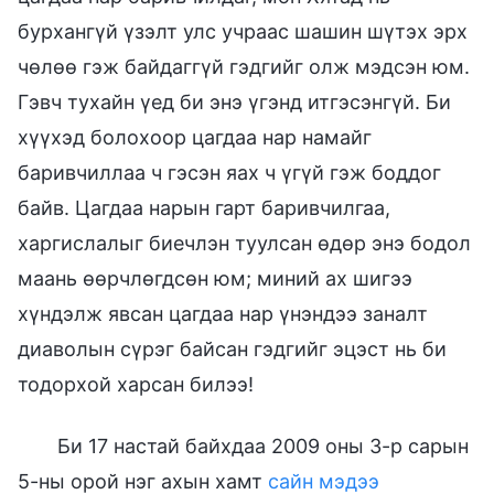
бурхангүй үзэлт улс учраас шашин шүтэх эрх
чөлөө гэж байдаггүй гэдгийг олж мэдсэн юм.
Гэвч тухайн үед би энэ үгэнд итгэсэнгүй. Би
хүүхэд болохоор цагдаа нар намайг
баривчиллаа ч гэсэн яах ч үгүй гэж боддог
байв. Цагдаа нарын гарт баривчилгаа,
харгислалыг биечлэн туулсан өдөр энэ бодол
маань өөрчлөгдсөн юм; миний ах шигээ
хүндэлж явсан цагдаа нар үнэндээ заналт
диаволын сүрэг байсан гэдгийг эцэст нь би
тодорхой харсан билээ!
Би 17 настай байхдаа 2009 оны 3-р сарын
5-ны орой нэг ахын хамт
сайн мэдээ