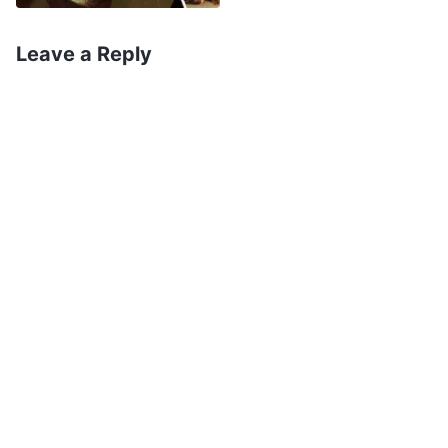
зодоод өг! Юу болоод байгааг үнэхээр
үзүүлж, хүнд бэрх байдал гэж юу байдгийг
Leave a Reply
амсуул!” хэмээн бархирав. Ёрын муу энэ
цагдаа нар тэр дороо бидэн рүү дайрч,
эрүүнээс барьж аван нүүр лүү заналтайгаар
маш чанга дэлссэнээс болж нүдэнд минь гал
маналзаж, нүүр халуу шатаж, янгинан өвдлөө.
Би аав ээждээ багаасаа эрхэлж,
халамжлуулж өссөн бөгөөд ийм хүчирхийлэл
хэзээ ч туулж байгаагүй юм. Маш их
доромжлуулсандаа би өөрийн эрхгүй уйлж,
“Энэ цагдаа нар тун харгис, ёстой
үндэслэлгүй юм! Биднийг хэрэг төвөгт орвол
цагдаад хандаарай гэж сургууль дээр багш