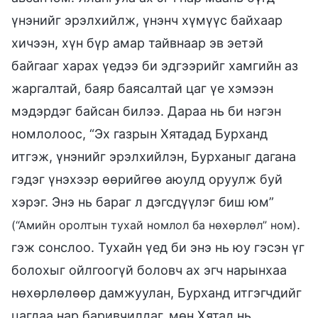
үнэнийг эрэлхийлж, үнэнч хүмүүс байхаар
хичээн, хүн бүр амар тайвнаар эв эетэй
байгааг харах үедээ би эдгээрийг хамгийн аз
жаргалтай, баяр баясалтай цаг үе хэмээн
мэдэрдэг байсан билээ. Дараа нь би нэгэн
номлолоос, “Эх газрын Хятадад Бурханд
итгэж, үнэнийг эрэлхийлэн, Бурханыг дагана
гэдэг үнэхээр өөрийгөө аюулд оруулж буй
хэрэг. Энэ нь бараг л дэгсдүүлэг биш юм”
.
(“Амийн оролтын тухай номлол ба нөхөрлөл” ном)
гэж сонслоо. Тухайн үед би энэ нь юу гэсэн үг
болохыг ойлгоогүй боловч ах эгч нарынхаа
нөхөрлөлөөр дамжуулан, Бурханд итгэгчдийг
цагдаа нар баривчилдаг, мөн Хятад нь