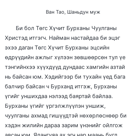
Ван Тао, Шаньдун муж
Би бол Төгс Хүчит Бурханы Чуулганы
Христэд итгэгч. Найман настайдаа би эцэг
эхээ даган Төгс Хүчит Бурханы эцсийн
өдрүүдийн ажлыг хүлээн зөвшөөрсөн тул үе
тэнгийнхээ хүүхдүүд дундаас хамгийн азтай
нь байсан юм. Хэдийгээр би тухайн үед бага
балчир байсан ч Бурханд итгэж, Бурханы
үгийг уншихдаа нэлээд баяртай байлаа.
Бурханы үгийг үргэлжлүүлэн уншиж,
чуулганы ахмад гишүүдтэй нөхөрлөснөөр би
хэдэн жилийн дараа зарим үнэнийг ойлгож
авсан юм. Ялангуяа ах эгч нар маань бүгд