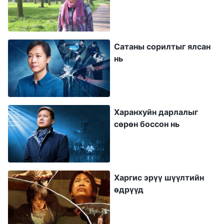
Танай удирдагч хэн бэ? Эдгээр номыг чи
хаанаас авсан бэ? Хариулаадах! Хариулахгүй
бол чамайг үхтэл чинь зодно шүү!” Дараа нь
Сатаны сорилтыг ялсан
ах маань шүд зуун, ганц ч үг хэлэхээс
нь
татгалзаж байгааг би анзаарсан тул өөртөө
ийн тангараглалаа: “Би ч бас Иудас байхаас
татгалзаж байна! Үхтэл минь зодсон ч би үг
Харанхуйн дарлалыг
унагахгүй! Миний амь Бурханы гарт байгаа,
сөрөн боссон нь
Сатан болон диаволууд намайг захирах эрх
мэдэлгүй.” Бид хоёрын хэн нь ч ам нээхгүй
байгааг харсан хэсгийн ахлагч багтартлаа
Харгис эрүү шүүлтийн
уурлаж, бидэн рүү чичлэнгээ, “За яах вэ!
өдрүүд
Хатуужилтай царайлмаар байгаа юм биз дээ?
Ам нээхгүй юм биз дээ? Наад хоёрыгоо сайн