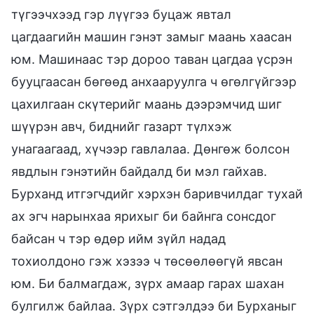
түгээчхээд гэр лүүгээ буцаж явтал
цагдаагийн машин гэнэт замыг маань хаасан
юм. Машинаас тэр дороо таван цагдаа үсрэн
бууцгаасан бөгөөд анхааруулга ч өгөлгүйгээр
цахилгаан скүтерийг маань дээрэмчид шиг
шүүрэн авч, биднийг газарт түлхэж
унагаагаад, хүчээр гавлалаа. Дөнгөж болсон
явдлын гэнэтийн байдалд би мэл гайхав.
Бурханд итгэгчдийг хэрхэн баривчилдаг тухай
ах эгч нарынхаа ярихыг би байнга сонсдог
байсан ч тэр өдөр ийм зүйл надад
тохиолдоно гэж хэзээ ч төсөөлөөгүй явсан
юм. Би балмагдаж, зүрх амаар гарах шахан
булгилж байлаа. Зүрх сэтгэлдээ би Бурханыг