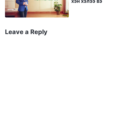
хэн хэлээ вэ
талаар нөхөрлөсний дараа, ах эгч нар бас л
яахаа мэдэхгүй байна гэж хэлдэг байсан.
Тэгэхээр нь би яагаад гэж асуулгүй шууд л
Leave a Reply
зэмлэж, “Та нар мэдэхгүй байгаа юм биш,
хэрэгжүүлэхийг л хүсэхгүй байна!” гэдэг
байлаа. Тэд бүгд надад боогдоод,
асуудлынхаа талаар надтай ярьж зүрхлэхээ
больсон.
Дараа нь Лиу эгч удирдагчаар сонгогдож,
надтай хамт ажиллахаар боллоо. Эгчийг
итгэгч болоод нэг их удаагүй, хэлэлцсэний
дараа ч зарим юмыг ойлгохгүй байж
магадгүй, тийм болохоор чуулганы том