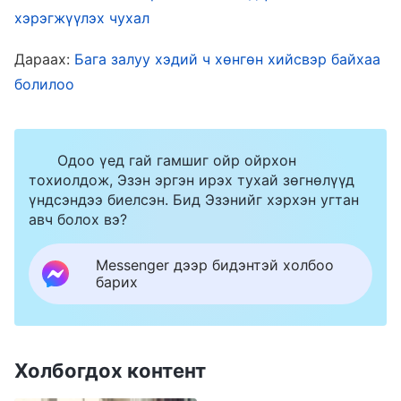
хэрэгжүүлэх чухал
сэтгэлдээ байлгадаг байлаа. Цуглаан болгоны
дараа ямаршуу болж өнгөрснийг нь үнэлж,
Дараах:
Бага залуу хэдий ч хөнгөн хийсвэр байхаа
сул дорой, сөрөг байгаа хүн бүхэнд яаран
болилоо
дэмжлэг үзүүлдэг байсан. Тэгээд хэсэг
хугацааны дараа, хүн бүр зохих ёсоор цуглаж,
Одоо үед гай гамшиг ойр ойрхон
үүргээ гүйцэтгэж, чуулганы бүх ажил саадгүй
тохиолдож, Эзэн эргэн ирэх тухай зөгнөлүүд
явж байгаа харагдлаа. Би ч санаа амран,
үндсэндээ биелсэн. Бид Эзэнийг хэрхэн угтан
авч болох вэ?
өөрийн эрхгүй нэлээд додийсон. Энэ олон
жил удирдагч хийснээр өөрийгөө нотолж, их ч
Messenger дээр бидэнтэй холбоо
юм үзэж, их ч асуудал зохицуулсан юм шиг
барих
санагдсан. Би янз бүрийн ажлын туршлагатай,
аливааг ганцаараа зохицуулж чаддаг байсан
юм. Өөрийгөө үнэхээр л чуулганы багана юм
Холбогдох контент
байна гэж бодсон шүү. Ялангуяа ядаргаа,