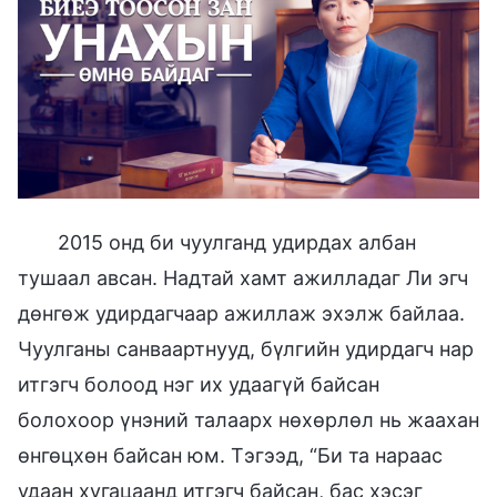
2015 онд би чуулганд удирдах албан
тушаал авсан. Надтай хамт ажилладаг Ли эгч
дөнгөж удирдагчаар ажиллаж эхэлж байлаа.
Чуулганы санваартнууд, бүлгийн удирдагч нар
итгэгч болоод нэг их удаагүй байсан
болохоор үнэний талаарх нөхөрлөл нь жаахан
өнгөцхөн байсан юм. Тэгээд, “Би та нараас
удаан хугацаанд итгэгч байсан, бас хэсэг