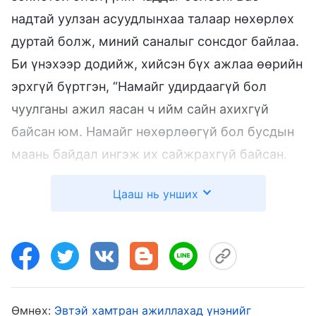
надтай уулзан асуудлынхаа талаар нөхөрлөх
дуртай болж, миний саналыг сонсдог байлаа.
Би үнэхээр додийж, хийсэн бүх ажлаа өөрийн
эрхгүй бүртгэн, “Намайг удирдаагүй бол
чуулганы ажил яасан ч ийм сайн ахихгүй
байсан юм. Намайг нөхөрлөөгүй бол бусдын
маань байдал ингэж их сайжрахгүй байсан.
Би үнэхээр л үнэний бодит байдалтай, бас
Цааш нь унших
бодитой ажил хийж чаддаг юм шиг байна”
гэж бодсон. Дараа нь Ли эгч гэртээ харьж,
зарим нэг зүйл зохицуулах ёстой болсон
болохоор чуулганы ажлыг би ганцаараа
хариуцахаас өөр аргагүй болсон юм. Эхэндээ
Өмнөх:
Эвтэй хамтран ажиллахад үнэнийг
жаахан түгшиж, Бурханыг цаг үргэлж зүрх