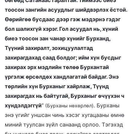
бөгөөд Сатанаас гаралтай. Тиймээс биеэ
тоосон зангийн асуудлыг шийдвэрлэх ёстой.
Өөрийгөө бусдаас дээр гэж мэдэрнэ гэдэг
бол шалихгүй хэрэг. Гол асуудал нь, хүний
биеэ тоосон зан чанар хүнийг Бурханд,
Түүний захиралт, зохицуулалтад
захирагдахад саад болдог; ийм хүн бусдыг
захирах эрх мэдлийн төлөө Бурхантай
үргэлж өрсөлдөх хандлагатай байдаг. Энэ
төрлийн хүн Бурханыг хайрлаж, Түүнд
захирагдах нь байтугай, Бурханыг өчүүхэн ч
хүндэлдэггүй
”
. Бурханы
(Бурханы нөхөрлөл)
энэ үгийг уншсан чинь хэсэг хугацааны өмнө
миний туулсан зүйл санаанд орлоо. Тэгэхэд