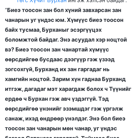
Төгс Хүчит Бурхан
ингэж хэлсэн байдаг:
“
Биеэ тоосон зан бол хүний завхарсан зан
чанарын уг үндэс юм. Хүмүүс биеэ тоосон
байх тусмаа, Бурханыг эсэргүүцэх
боломжтой байдаг. Энэ асуудал хэр ноцтой
вэ? Биеэ тоосон зан чанартай хүмүүс
өөрсдийгөө бусдаас дээгүүр гэж үзээд
зогсохгүй, Бурханд их зан гаргадаг нь
хамгийн ноцтой. Зарим хүн гаднаа Бурханд
итгэж, дагадаг мэт харагдаж болох ч Түүнийг
ердөө ч Бурхан гэж авч үздэггүй. Тэд
өөрсдийгөө үнэнийг эзэмшдэг гэж үргэлж
санаж, ихэд өндрөөр үнэлдэг. Энэ бол биеэ
тоосон зан чанарын мөн чанар, уг үндэс