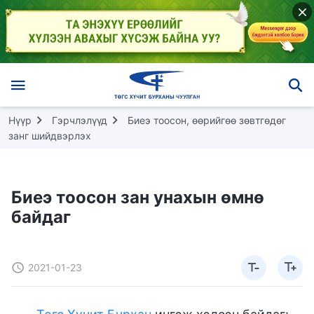
Нүүр
Гэрчлэлүүд
Биеэ тоосон, өөрийгөө зөвтгөдөг
занг шийдвэрлэх
Биеэ тоосон зан унахын өмнө
байдаг
2021-01-23