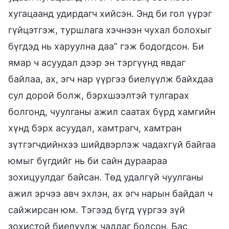
хугацаанд удирдагч хийсэн. Энд би гол үүрэг
гүйцэтгэж, туршлага хэчнээн чухал болохыг
бүгдэд нь харуулна даа” гэж бодогдсон. Би
ямар ч асуудал дээр эн тэргүүнд явдаг
байлаа, ах, эгч нар үүргээ биелүүлж байхдаа
сул дорой болж, бэрхшээлтэй тулгарах
болгонд, чуулганы ажил саатах бүрд хамгийн
хүнд бэрх асуудал, хамтрагч, хамтран
зүтгэгчдийнхээ шийдвэрлэж чадахгүй байгаа
юмыг бүгдийг нь би сайн дураараа
зохицуулдаг байсан. Төд удалгүй чуулганы
ажил эрчээ авч эхлэн, ах эгч нарын байдал ч
сайжирсан юм. Тэгээд бүгд үүргээ зүй
зохистой биелүүлж чаддаг болсон. Бас