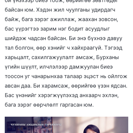
би үнэхээр биеэ тоож, өөрийгөө зөвтгөдөг
байсан юм. Хэдэн жил чуулганы удирдагч
байж, бага зэрэг ажиллаж, жаахан зовсон,
бас үүрэгтээ зарим нэг бодит асуудлыг
шийдэж чадсан байсан. Би энэ бүхнээ давуу
тал болгон, өөр хэнийг ч хайхраагүй. Тэгээд
харьцалт, сахилгажуулалт амсаж, Бурханы
үгийн шүүлт, илчлэлээр дамжуулан биеэ
тоосон уг чанарынхаа талаар эцэст нь ойлгож
авсан даа. Би харамсаж, өөрийгөө үзэн ядсан.
Бас үнэнийг хэрэгжүүлэхэд анхаарч эхлэн,
бага зэрэг өөрчлөлт гаргасан юм.